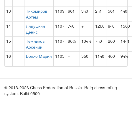
13
Тихомиров
1109
6б1
3ч0
2ч1
5б1
4ч0
Артем
14
Ляпушкин
1107
7ч0
+
12б0
6ч0
15б0
Денис
15
Темников
1107
8б½
10ч½
7ч0
2б0
14ч1
Арсений
16
Божко Мария
1105
+
5б0
11ч0
4б0
9ч½
© 2013-2026 Chess Federation of Russia. Ratg chess rating
system. Build 0500