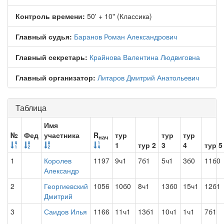
Контроль времени:
50' + 10" (Классика)
Главный судья:
Баранов Роман Александрович
Главный секретарь:
Крайнова Валентина Людвиговна
Главный организатор:
Литаров Дмитрий Анатольевич
Таблица
Имя
№
Фед
участника
R
тур
тур
тур
нач
1
тур 2
3
4
тур 5
1
Королев
1197
9ч1
7б1
5ч1
3б0
11б0
Александр
2
Георгиевский
1056
10б0
8ч1
13б0
15ч1
12б1
Дмитрий
3
Саидов Илья
1166
11ч1
13б1
10ч1
1ч1
7б1