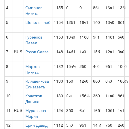
4
Смирнов
1155
0
0
8б1
16ч1
13б1
Никита
5
Шепель Глеб
1154
12б1
16ч1
1б0
13ч0
6б1
6
Гуренков
1153
13ч0
11б0
9ч1
14б1
5ч0
Павел
7
RUS
Розов Савва
1148
14б1
1ч0
15б1
12ч1
3ч0
8
Марков
1132
15ч½
2б0
4ч0
9б1
10ч0
Никита
9
Иляшенкова
1130
1б0
12ч0
6б0
8ч0
16б½
Елизавета
10
Кочетков
1130
2ч1
15б½
3б0
11ч0
8б1
Данила
11
RUS
Муравьева
1124
3б0
6ч1
16б1
10б1
1ч1
Мария
12
Ерин Давид
1112
5ч0
9б1
14ч1
7б0
2ч0