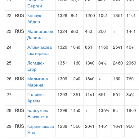
Сергей
22
RUS
Кончук
1328
8ч1
12б0
10ч1
13б1
11ч1
Айдар
23
RUS
Майнагашев
1324
9б0
4ч0
2б0
+
14ч1
Даниил
24
Албычакова
1320
10ч0
8б1
11б0
25ч1
4б+
Екатерина
25
Логадюк
1351
11б0
13ч0
8ч½
24б0
20б0
Егор
26
RUS
Малыгина
1309
12ч0
18ч0
+
1б0
7б0
Марина
27
Голиков
1293
13б1
11ч1
6б1
5б1
3ч½
Артём
28
RUS
Барсукова
1296
14ч0
+
13б½
6ч-
18ч0
Елизавета
29
RUS
Карамчакова
1288
15б0
20ч1
14б1
16ч1
9б0
Яна