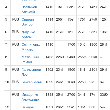
4
Чаптыков
1416
19ч0
23б1
21ч0
14б1
24ч-
Алексей
5
RUS
Спирин
1414
20б1
15ч1
17б1
27ч0
12б+
Виктор
6
RUS
Диденко
1410
21ч½
1б1
27ч0
28б+
10б1
Артём
7
RUS
Сотниченко
1410
+
17б0
15ч0
18б0
26ч1
Михаил
8
Матюшкин
1403
22б0
24ч0
25б½
20ч0
+
Роман
9
RUS
Галимзянов
1402
23ч1
19б0
18ч1
21б1
29ч1
Лев
10
RUS
Беккер Илья
1399
24б1
16ч0
22б0
2ч1
6ч0
11
RUS
Иващенко
1393
25ч1
27б0
24ч1
17ч1
22б0
Александр
12
Земцов
1391
26б1
22ч1
19б1
3б0
5ч-