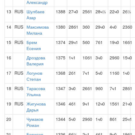
Александр
13
RUS
Шулбаев
1388
27ч0
25б1
28ч½
22ч0
2б½
Азар
14
RUS
Максимова
1380
28б1
3б0
29ч0
4ч0
23б0
Милана
15
RUS
Брем
1374
29ч1
5б0
7б1
19ч0
16б1
Есения
16
Дроздова
1375
1ч1
10б1
3ч0
29б0
15ч0
Валерия
17
RUS
Логунов
1368
2б1
7ч1
5ч0
11б0
1ч0
Степан
18
RUS
Тарасова
1347
3ч0
26б1
9б0
7ч1
28б1
Ульяна
19
RUS
Жигунова
1346
4б1
9ч1
12ч0
15б1
21ч0
Дарья
20
Чумаков
1344
5ч0
29б0
1ч0
8б1
25ч1
Роман
21
Борисов
1336
6б½
2ч1
4б1
9ч0
19б1