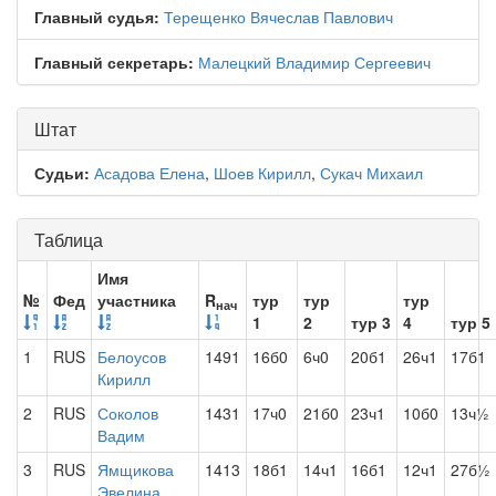
Главный судья:
Терещенко Вячеслав Павлович
Главный секретарь:
Малецкий Владимир Сергеевич
Штат
Судьи:
Асадова Елена
,
Шоев Кирилл
,
Сукач Михаил
Таблица
Имя
№
Фед
участника
R
тур
тур
тур
нач
1
2
тур 3
4
тур 5
1
RUS
Белоусов
1491
16б0
6ч0
20б1
26ч1
17б1
Кирилл
2
RUS
Соколов
1431
17ч0
21б0
23ч1
10б0
13ч½
Вадим
3
RUS
Ямщикова
1413
18б1
14ч1
16б1
12ч1
27б½
Эвелина