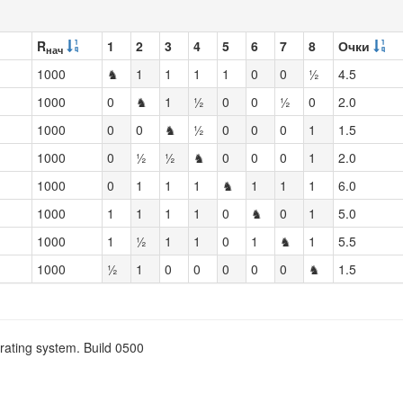
R
1
2
3
4
5
6
7
8
Очки
нач
1000
♞
1
1
1
1
0
0
½
4.5
1000
0
♞
1
½
0
0
½
0
2.0
1000
0
0
♞
½
0
0
0
1
1.5
1000
0
½
½
♞
0
0
0
1
2.0
1000
0
1
1
1
♞
1
1
1
6.0
1000
1
1
1
1
0
♞
0
1
5.0
1000
1
½
1
1
0
1
♞
1
5.5
1000
½
1
0
0
0
0
0
♞
1.5
rating system. Build 0500