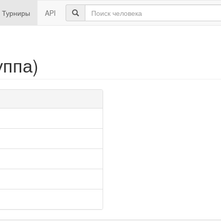
Турниры
API
уппа)