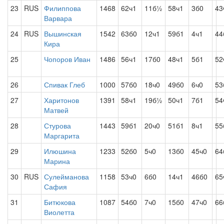
23
RUS
Филиппова
1468
62ч1
11б½
58ч1
3б0
43
Варвара
24
RUS
Вышинская
1542
63б0
12ч1
59б1
4ч1
44
Кира
25
Чопоров Иван
1486
56ч1
17б0
48ч1
5б1
52
26
Спивак Глеб
1000
57б0
18ч0
49б0
6ч0
53
27
Харитонов
1391
58ч1
19б½
50ч1
7б1
54
Матвей
28
Стурова
1443
59б1
20ч0
51б1
8ч1
55
Маргарита
29
Илюшина
1233
52б0
5ч0
13б0
45ч0
64
Марина
30
RUS
Сулейманова
1158
53ч0
6б0
14ч1
46б0
65
Сафия
31
Битюкова
1087
54б0
7ч0
15б0
47ч0
66
Виолетта