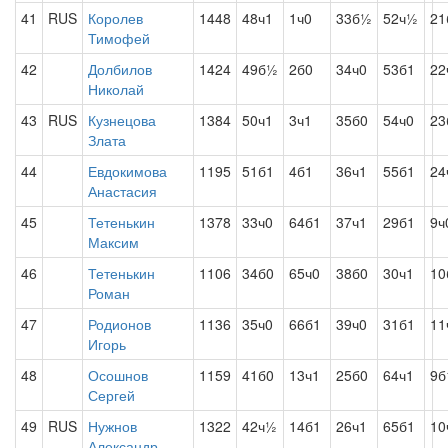
41
RUS
Королев
1448
48ч1
1ч0
33б½
52ч½
21
Тимофей
42
Долбилов
1424
49б½
2б0
34ч0
53б1
22
Николай
43
RUS
Кузнецова
1384
50ч1
3ч1
35б0
54ч0
23
Злата
44
Евдокимова
1195
51б1
4б1
36ч1
55б1
24
Анастасия
45
Тетенькин
1378
33ч0
64б1
37ч1
29б1
9ч
Максим
46
Тетенькин
1106
34б0
65ч0
38б0
30ч1
10
Роман
47
Родионов
1136
35ч0
66б1
39ч0
31б1
11
Игорь
48
Осошнов
1159
41б0
13ч1
25б0
64ч1
9б
Сергей
49
RUS
Нужнов
1322
42ч½
14б1
26ч1
65б1
10
Александр