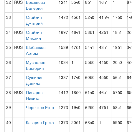
32
RUS
Брежнева
1241
55ч0
8б1
16ч1
1
67
Валерия
33
Стайкин
1472
45б1
52ч0
41ч½
17б0
1ч
Дмитрий
34
RUS
Стайкин
1697
46ч1
53б1
42б1
18ч1
2б
Михаил
35
RUS
Шебанков
1539
47б1
54ч1
43ч1
19б1
3ч
Артем
36
Мусаелян
1034
1
55б0
44б0
20ч0
4б
Виктория
37
Сушилин
1337
17ч0
60б0
45б0
56ч1
64
Данила
38
RUS
Писарев
1412
18б0
61ч0
46ч1
57б0
65
Никита
39
Червяков Егор
1273
19ч0
62б0
47б1
58ч1
66
40
Казарян Грета
1373
20б1
63ч0
1
59б0
67