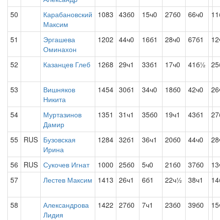
50
Карабановский
1083
43б0
15ч0
27б0
66ч0
11
Максим
51
Эргашева
1202
44ч0
16б1
28ч0
67б1
12
Оминахон
52
Казанцев Глеб
1268
29ч1
33б1
17ч0
41б½
25
53
Вишняков
1454
30б1
34ч0
18б0
42ч0
26
Никита
54
Муртазинов
1351
31ч1
35б0
19ч1
43б1
27
Дамир
55
RUS
Бузовская
1284
32б1
36ч1
20б0
44ч0
28
Ирина
56
RUS
Сукочев Игнат
1000
25б0
5ч0
21б0
37б0
13
57
Лестев Максим
1413
26ч1
6б1
22ч½
38ч1
14
58
Александрова
1422
27б0
7ч1
23б0
39б0
15
Лидия