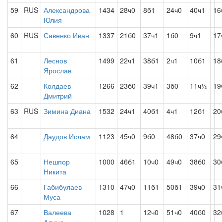
59
RUS
Александрова
1434
28ч0
8б1
24ч0
40ч1
16
Юлия
60
RUS
Савенко Иван
1337
21б0
37ч1
1б0
9ч1
17
61
Леснов
1499
22ч1
38б1
2ч1
10б1
18
Ярослав
62
Колдаев
1266
23б0
39ч1
3б0
11ч½
19
Дмитрий
63
RUS
Зимина Диана
1532
24ч1
40б1
4ч1
12б1
20
64
Даудов Ислам
1123
45ч0
9б0
48б0
37ч0
29
65
Нешпор
1000
46б1
10ч0
49ч0
38б0
30
Никита
66
Габибулаев
1310
47ч0
11б1
50б1
39ч0
31
Муса
67
Валеева
1028
1
12ч0
51ч0
40б0
32