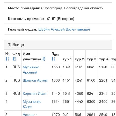
Место проведения:
Волгоград, Волгоградская область
Контроль времени:
10'+5'' (Быстрые)
Главный судья:
Шубин Алексей Валентинович
Таблица
№
Фед
Имя
R
нач
участника
тур 1
тур 2
тур 3
тур 4
ту
1
RUS
Мусиенко
1550
13ч1
41б1
60ч1
21ч0
33
Арсений
2
RUS
Шавлов Артем
1608
14б1
42ч1
61б0
22б1
34
3
RUS
Коротин Иван
1440
15ч1
43б0
62ч1
23ч1
35
4
Музыченко
1314
16б1
44ч0
63б0
24б0
36
Юлия
5
Асташов
1070
9ч0
56б1
29б1
25ч0
13