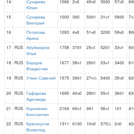
14
Сухарева
1066
2ч0
49ч0
30б0
57ч0
6б
Юлия
15
Сухарева
1000
3б0
50б1
31ч1
58б0
7ч
Виктория
16
Потапова
1093
4ч0
51ч0
32б0
59ч0
8б
Арина
17
RUS
Абубекеров
1758
37б1
25ч1
52б1
33ч1
60
Илья
18
RUS
Борщев
1677
38ч1
26б1
53ч1
34б0
61
Владислав
19
RUS
Уткин Савелий
1575
39б1
27ч½
54б0
35ч0
62
20
RUS
Гафарова
1695
40ч0
28б1
55ч1
36б1
63
Аделаида
21
RUS
Корниенко
2164
60ч1
9б1
56ч1
1б1
41
Константин
22
RUS
Красноусов
1311
61б0
10ч0
57б½
2ч0
42
Всеволод