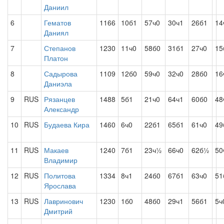
Даниил
6
Гематов
1166
10б1
57ч0
30ч1
26б1
14
Даниял
7
Степанов
1230
11ч0
58б0
31б1
27ч0
15
Платон
8
Садырова
1109
12б0
59ч0
32ч0
28б0
16
Даниэла
9
RUS
Рязанцев
1488
5б1
21ч0
64ч1
60б0
48
Александр
10
RUS
Будаева Кира
1460
6ч0
22б1
65б1
61ч0
49
11
RUS
Макаев
1240
7б1
23ч½
66ч0
62б½
50
Владимир
12
RUS
Политова
1334
8ч1
24б0
67б1
63ч0
51
Ярослава
13
RUS
Лавринович
1230
1б0
48б0
29ч1
56б1
5ч
Дмитрий