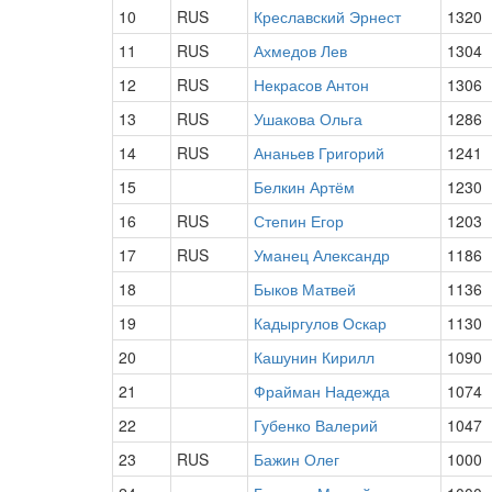
10
RUS
Креславский Эрнест
1320
11
RUS
Ахмедов Лев
1304
12
RUS
Некрасов Антон
1306
13
RUS
Ушакова Ольга
1286
14
RUS
Ананьев Григорий
1241
15
Белкин Артём
1230
16
RUS
Степин Егор
1203
17
RUS
Уманец Александр
1186
18
Быков Матвей
1136
19
Кадыргулов Оскар
1130
20
Кашунин Кирилл
1090
21
Фрайман Надежда
1074
22
Губенко Валерий
1047
23
RUS
Бажин Олег
1000