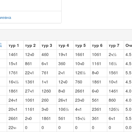
иевна
тур 1
тур 2
тур 3
тур 4
тур 5
тур 6
тур 7
Оч
14б1
12ч0
4б0
19ч1
16б1
10б1
2ч½
4.5
15ч1
8б1
6ч1
3б0
10ч0
11б1
1б½
4.5
17б1
22ч1
7б1
2ч1
12б½
8ч0
15б1
5.5
16ч½
13б1
1ч1
12ч0
7б0
18б1
10ч1
4.5
18б1
27ч1
12б0
8ч0
26б1
6ч0
14б1
4.0
24ч1
10б1
2б0
26ч1
23ч0
5б1
8б0
4.0
20ч1
11б1
3ч0
10б½
4ч1
23б1
12б½
5.0
26б1
2ч0
18б1
5б1
15ч½
3б1
6ч1
5.5
22ч-
0
0
0
0
0
0
0.0