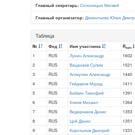
Главный секретарь:
Солоницын Матвей
Главный организатор:
Дементьева Юлия Дмитр
Таблица
№
Фед
Имя участника
R
нач
1
RUS
Лунин Александр
1602
2
RUS
Вацанаев Сулим
1521
3
RUS
Аглиулин Александр
1440
4
RUS
Гейдаров Мурад
1411
5
RUS
Бабкин Тимофей
1391
6
RUS
Клеев Михаил
1364
7
RUS
Ведерников Денис
1353
8
RUS
Цой Денис
1351
9
RUS
Коротынов Дмитрий
1331