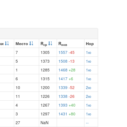
ки
Место
R
R
Нор
ср
нов
7
1305
1557
-45
1ю
5
1373
1508
-13
1ю
1
1285
1468
+28
1ю
6
1315
1417
+6
1ю
10
1200
1339
-52
2ю
11
1226
1338
-26
2ю
4
1267
1393
+40
1ю
3
1297
1431
+80
1ю
27
NaN
--