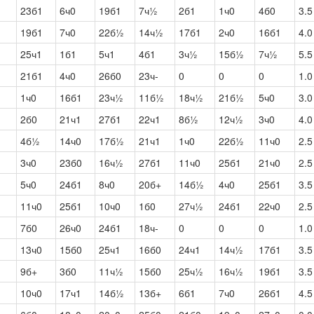
23б1
6ч0
19б1
7ч½
2б1
1ч0
4б0
3.5
19б1
7ч0
22б½
14ч½
17б1
2ч0
16б1
4.0
25ч1
1б1
5ч1
4б1
3ч½
15б½
7ч½
5.5
21б1
4ч0
26б0
23ч-
0
0
0
1.0
1ч0
16б1
23ч½
11б½
18ч½
21б½
5ч0
3.0
2б0
21ч1
27б1
22ч1
8б½
12ч½
3ч0
4.0
4б½
14ч0
17б½
21ч1
1ч0
22б½
11ч0
2.5
3ч0
23б0
16ч½
27б1
11ч0
25б1
21ч0
2.5
5ч0
24б1
8ч0
20б+
14б½
4ч0
25б1
3.5
11ч0
25б1
10ч0
1б0
27ч½
24б1
22ч0
2.5
7б0
26ч0
24б1
18ч-
0
0
0
1.0
13ч0
15б0
25ч1
16б0
24ч1
14ч½
17б1
3.5
9б+
3б0
11ч½
15б0
25ч½
16ч½
19б1
3.5
10ч0
17ч1
14б½
13б+
6б1
7ч0
26б1
4.5