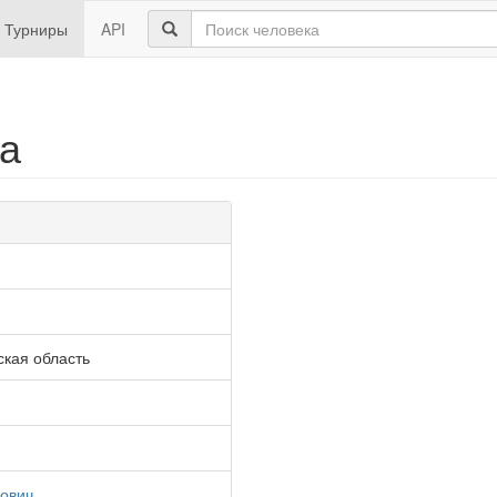
Турниры
API
ка
кая область
ович