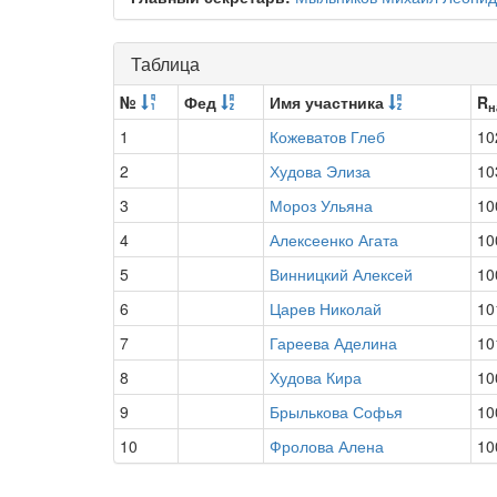
Таблица
№
Фед
Имя участника
R
н
1
Кожеватов Глеб
10
2
Худова Элиза
10
3
Мороз Ульяна
10
4
Алексеенко Агата
10
5
Винницкий Алексей
10
6
Царев Николай
10
7
Гареева Аделина
10
8
Худова Кира
10
9
Брылькова Софья
10
10
Фролова Алена
10