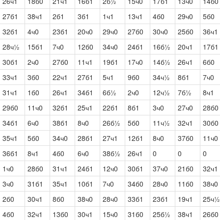
26ч1
18б0
21ч1
16б1
2б½
15ч0
17б1
13ч0
14б0
27б1
38ч1
2б1
3б1
1ч1
13ч1
4б0
29ч0
5б0
32б1
4ч0
23б1
20ч0
29ч0
27б0
30ч0
25б0
36ч1
28ч½
15б1
7ч0
12б0
34ч0
24б1
16б½
20ч1
17б1
30б1
2ч0
27б0
11ч1
19б1
17ч0
14б½
26ч1
6б0
33ч1
3б0
22ч1
27б1
5ч1
9б0
34ч½
8б1
7ч0
31ч1
1б0
26ч1
34б1
6б½
2ч0
12ч½
7б½
8ч1
29б0
11ч0
32б1
25ч1
22б1
8б1
3ч0
27ч0
28б0
34б1
6ч0
38б1
8ч0
26б½
5б0
11ч½
32ч1
30б0
35ч1
5б0
34ч0
28б1
27ч1
12б1
8ч0
37б0
11ч0
36б1
8ч1
4б0
6ч0
38б½
26ч1
0
0
0
1ч0
28б0
31ч1
24б1
12ч0
30б1
37ч0
21б0
32ч1
3ч0
31б1
35ч1
10б1
7ч0
34б0
28ч0
11б0
38ч0
2б0
30ч1
8б0
38ч0
28ч0
33б1
23б1
19ч1
25ч½
4б0
32ч1
13б0
30ч1
15ч0
31б0
25б½
38ч1
26б0