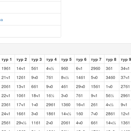
на
тур 1
тур 2
тур 3
тур 4
тур 5
тур 6
тур 7
тур 8
тур 
19б1
14ч1
5б1
4ч½
9б0
6ч1
29б0
3б1
34ч1
21ч1
12б1
9ч0
7б1
8ч½
14б1
5ч0
34б0
37ч1
20б1
13ч1
6б1
9ч0
4б1
29ч0
15б1
1ч0
27б1
22ч1
10б1
18ч1
1б½
3ч0
7б1
9ч1
5б½
29б1
23б1
17ч1
1ч0
29б1
13б0
16ч1
2б1
4ч½
9ч1
24ч1
16б1
3ч0
18б1
14ч½
1б0
7ч0
28б1
12ч1
25б1
29ч½
11б1
2ч0
20б1
4ч0
6б1
14ч½
13б1