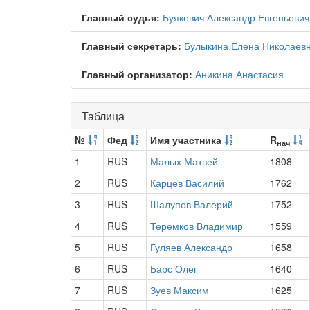
Главный судья:
Буякевич Александр Евгеньевич
Главный секретарь:
Булыкина Елена Николаев
Главный организатор:
Аникина Анастасия
Таблица
№
Фед
Имя участника
R
нач
1
RUS
Малых Матвей
1808
2
RUS
Карцев Василий
1762
3
RUS
Шалупов Валерий
1752
4
RUS
Теремков Владимир
1559
5
RUS
Гуляев Александр
1658
6
RUS
Барс Олег
1640
7
RUS
Зуев Максим
1625