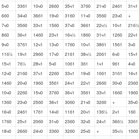
5ч0
33б1
10ч0
26б0
35ч1
37б0
21ч0
24б1
31ч1
6б0
34ч0
36б1
19ч0
31б0
11ч0
35б0
23ч0
+
7ч0
35б0
33ч1
15б0
37ч0
36б1
22ч½
10ч1
21б
8б0
36ч1
14б0
23ч1
16ч½
18б0
31ч1
12б0
22ч1
9ч0
37б1
12ч1
13ч0
17б0
10ч1
38б1
15б1
3ч0
11б½
19ч1
29б0
17ч0
21б1
38ч½
20б1
6ч0
15ч1
15ч1
7б½
28ч1
5ч0
10б1
3б1
1ч1
9б1
4ч0
12ч0
21б0
37ч1
22б0
33ч1
19ч0
10б1
31б1
16ч1
14б0
20ч0
19б0
35б1
24ч1
22ч1
26б0
30ч0
23б0
10ч0
22б0
15ч0
37б0
36ч1
35б1
33ч1
16б0
19б0
13б0
23ч0
25б0
36ч1
30б0
21ч0
32б0
+
35ч0
16ч0
24б1
17б1
14ч0
11б1
20ч1
13б½
2ч1
1б0
17б0
25ч1
20б0
31ч0
23б0
32ч0
24ч1
36б½
33б1
18ч0
26б0
24ч0
33б0
32б0
25ч0
+
35ч½
10б0