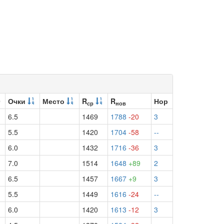
9
Очки
Место
R
R
Нор
ср
нов
6.5
1469
1788
-20
3
5.5
1420
1704
-58
--
6.0
1432
1716
-36
3
7.0
1514
1648
+89
2
6.5
1457
1667
+9
3
5.5
1449
1616
-24
--
6.0
1420
1613
-12
3