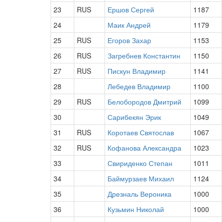
23
RUS
Ершов Сергей
1187
24
Маик Андрей
1179
25
RUS
Егоров Захар
1153
26
RUS
Загребнев Константин
1150
27
RUS
Пискун Владимир
1141
28
Лебедев Владимир
1100
29
RUS
Белобородов Дмитрий
1099
30
Сарибекян Эрик
1049
31
RUS
Коротаев Святослав
1067
32
RUS
Кофанова Александра
1023
33
Свириденко Степан
1011
34
Баймурзаев Михаил
1124
35
Дрезналь Вероника
1000
36
Кузьмин Николай
1000