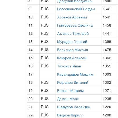
8
RUS
Драгунов Владимир
1596
9
RUS
Россошанский Богдан
1641
10
RUS
Хорьков Арсений
1541
11
RUS
Григорьева Эвелина
1458
12
RUS
Атланов Тимофей
1441
13
RUS
Мурадов Георгий
1399
14
RUS
Васильев Михаил
1475
15
RUS
Кочуров Алексей
1362
16
RUS
Тихонов Иван
1355
17
Карандашов Максим
1303
18
RUS
Кофанов Виталий
1302
19
RUS
Волков Максим
1271
20
RUS
Демин Марк
1235
21
RUS
Шалупов Валентин
1220
22
RUS
Беднов Кирилл
1200