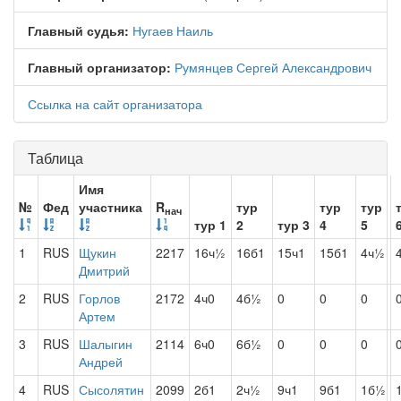
Главный судья:
Нугаев Наиль
Главный организатор:
Румянцев Сергей Александрович
Ссылка на сайт организатора
Таблица
Имя
№
Фед
участника
R
тур
тур
тур
нач
тур 1
2
тур 3
4
5
1
RUS
Щукин
2217
16ч½
16б1
15ч1
15б1
4ч½
Дмитрий
2
RUS
Горлов
2172
4ч0
4б½
0
0
0
Артем
3
RUS
Шалыгин
2114
6ч0
6б½
0
0
0
Андрей
4
RUS
Сысолятин
2099
2б1
2ч½
9ч1
9б1
1б½