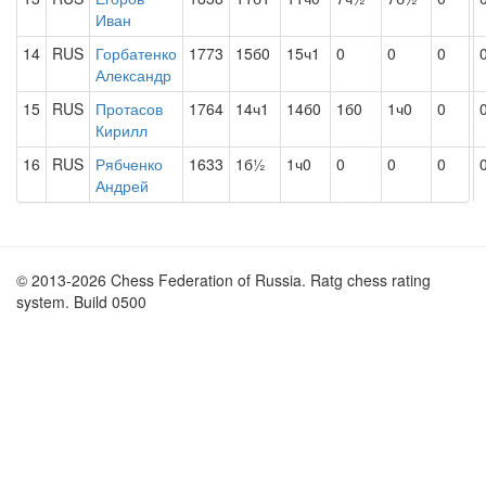
Иван
14
RUS
Горбатенко
1773
15б0
15ч1
0
0
0
Александр
15
RUS
Протасов
1764
14ч1
14б0
1б0
1ч0
0
Кирилл
16
RUS
Рябченко
1633
1б½
1ч0
0
0
0
Андрей
© 2013-2026 Chess Federation of Russia. Ratg chess rating
system. Build 0500