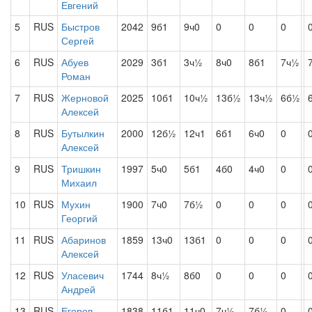
Евгений
5
RUS
Быстров
2042
9б1
9ч0
0
0
0
Сергей
6
RUS
Абуев
2029
3б1
3ч½
8ч0
8б1
7ч½
Роман
7
RUS
Жерновой
2025
10б1
10ч½
13б½
13ч½
6б½
Алексей
8
RUS
Бутылкин
2000
12б½
12ч1
6б1
6ч0
0
Алексей
9
RUS
Тришкин
1997
5ч0
5б1
4б0
4ч0
0
Михаил
10
RUS
Мухин
1900
7ч0
7б½
0
0
0
Георгий
11
RUS
Абаринов
1859
13ч0
13б1
0
0
0
Алексей
12
RUS
Уласевич
1744
8ч½
8б0
0
0
0
Андрей
13
RUS
Егоров
1838
11б1
11ч0
7ч½
7б½
0