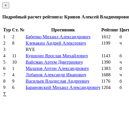
×
Подробный расчет рейтинга: Кривов Алексей Владимирови
Тур
Ст. №
Противник
Рейтинг
Цве
1
2
Бабенко Михаил Александрович
1612
б
2
8
Клевакин Андрей Алексеевич
1199
ч
3
BYE
4
11
Куницин Ярослав Михайлович
1143
б
5
10
Вайсман Артем Дмитриевич
1390
ч
6
1
Малахов Антон Александрович
1383
б
7
4
Лобанов Александр Иванович
1688
ч
8
9
Васильев Владислав Андреевич
1176
б
9
6
Барановский Михаил Александрович
1204
б
∑