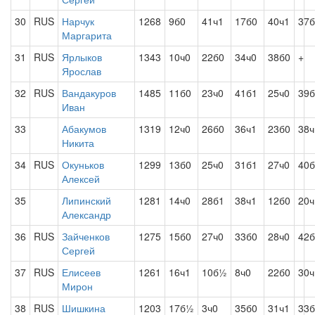
30
RUS
Нарчук
1268
9б0
41ч1
17б0
40ч1
37б
Маргарита
31
RUS
Ярлыков
1343
10ч0
22б0
34ч0
38б0
+
Ярослав
32
RUS
Вандакуров
1485
11б0
23ч0
41б1
25ч0
39б
Иван
33
Абакумов
1319
12ч0
26б0
36ч1
23б0
38ч
Никита
34
RUS
Окуньков
1299
13б0
25ч0
31б1
27ч0
40б
Алексей
35
Липинский
1281
14ч0
28б1
38ч1
12б0
20ч
Александр
36
RUS
Зайченков
1275
15б0
27ч0
33б0
28ч0
42б
Сергей
37
RUS
Елисеев
1261
16ч1
10б½
8ч0
22б0
30ч
Мирон
38
RUS
Шишкина
1203
17б½
3ч0
35б0
31ч1
33б