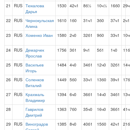
21
RUS
Тюкалова
1530
42ч1
8б½
10ч½
16б0
29ч
Дарья
22
RUS
Чернокульская
1610
1б0
31ч1
3б0
37ч1
2ч1
Алина
23
RUS
Хоменко Иван
1580
2ч0
32б1
9б0
33ч1
10ч
24
RUS
Демарчек
1756
3б1
9ч1
5б1
1ч0
11б
Ярослав
25
RUS
Васильев
1484
4ч0
34б1
12ч0
32б1
14ч
Игорь
26
RUS
Соленков
1449
5б0
33ч1
13б0
39ч1
17б
Виталий
27
RUS
Крахмаль
1394
6ч0
36б1
14ч0
34б1
13ч
Владимир
28
Гаврилов
1363
7б0
35ч0
16ч0
36б1
41ч
Дмитрий
29
RUS
Виноградов
1385
8ч0
40б1
15б0
42ч1
21б
Сергей