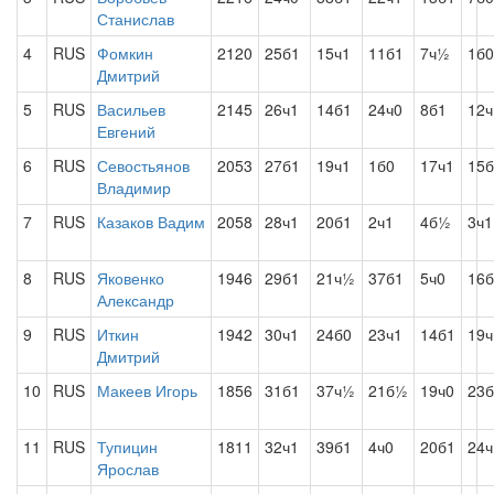
Станислав
4
RUS
Фомкин
2120
25б1
15ч1
11б1
7ч½
1б0
Дмитрий
5
RUS
Васильев
2145
26ч1
14б1
24ч0
8б1
12ч
Евгений
6
RUS
Севостьянов
2053
27б1
19ч1
1б0
17ч1
15б
Владимир
7
RUS
Казаков Вадим
2058
28ч1
20б1
2ч1
4б½
3ч1
8
RUS
Яковенко
1946
29б1
21ч½
37б1
5ч0
16б
Александр
9
RUS
Иткин
1942
30ч1
24б0
23ч1
14б1
19ч
Дмитрий
10
RUS
Макеев Игорь
1856
31б1
37ч½
21б½
19ч0
23б
11
RUS
Тупицин
1811
32ч1
39б1
4ч0
20б1
24ч
Ярослав