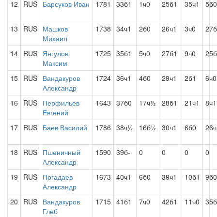
12
RUS
Барсуков Иван
1781
33б1
1ч0
25б1
35ч1
5б0
13
RUS
Машков
1738
34ч1
2б0
26ч1
3ч0
27б
Михаил
14
RUS
Янгулов
1725
35б1
5ч0
27б1
9ч0
25б
Максим
15
RUS
Вандакуров
1724
36ч1
4б0
29ч1
2б1
6ч0
Александр
16
RUS
Перфильев
1643
37б0
17ч½
28б1
21ч1
8ч1
Евгений
17
RUS
Баев Василий
1786
38ч½
16б½
30ч1
6б0
26ч
18
RUS
Пшеничный
1590
39б-
0
0
0
0
Александр
19
RUS
Погадаев
1673
40ч1
6б0
39ч1
10б1
9б0
Александр
20
RUS
Вандакуров
1715
41б1
7ч0
42б1
11ч0
35б
Глеб