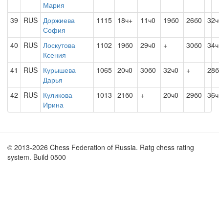
Мария
39
RUS
Доржиева
1115
18ч+
11ч0
19б0
26б0
32ч
София
40
RUS
Лоскутова
1102
19б0
29ч0
+
30б0
34ч
Ксения
41
RUS
Курышева
1065
20ч0
30б0
32ч0
+
28б
Дарья
42
RUS
Куликова
1013
21б0
+
20ч0
29б0
36ч
Ирина
© 2013-2026 Chess Federation of Russia. Ratg chess rating
system. Build 0500