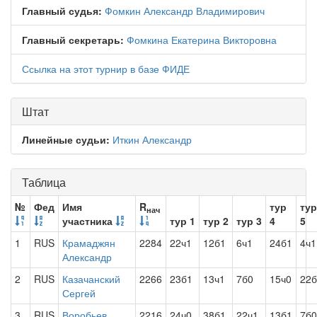
Главный судья:
Фомкин Александр Владимирович
Главный секретарь:
Фомкина Екатерина Викторовна
Ссылка на этот турнир в базе ФИДЕ
Штат
Линейные судьи:
Иткин Александр
Таблица
№
Фед
Имя
R
тур
тур
нач
участника
тур 1
тур 2
тур 3
4
5
1
RUS
Крамаджян
2284
22ч1
12б1
6ч1
24б1
4ч1
Александр
2
RUS
Казачанский
2266
23б1
13ч1
7б0
15ч0
22б
Сергей
3
RUS
Воробьев
2216
24ч0
38б1
22ч1
13б1
7б0