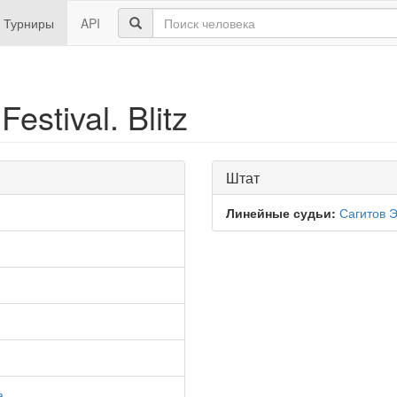
Турниры
API
estival. Blitz
Штат
Линейные судьи:
Сагитов 
а