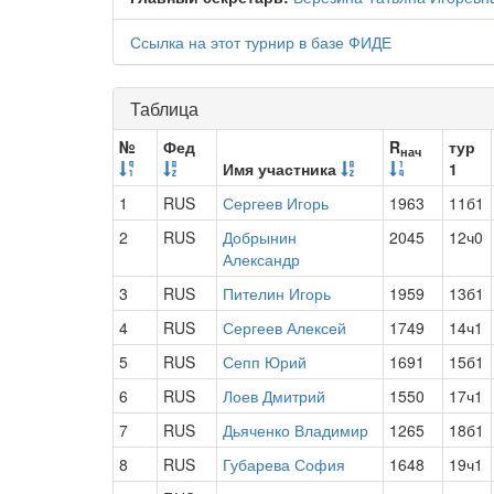
Ссылка на этот турнир в базе ФИДЕ
Таблица
№
Фед
R
тур
нач
Имя участника
1
1
RUS
Сергеев Игорь
1963
11б1
2
RUS
Добрынин
2045
12ч0
Александр
3
RUS
Пителин Игорь
1959
13б1
4
RUS
Сергеев Алексей
1749
14ч1
5
RUS
Сепп Юрий
1691
15б1
6
RUS
Лоев Дмитрий
1550
17ч1
7
RUS
Дьяченко Владимир
1265
18б1
8
RUS
Губарева София
1648
19ч1