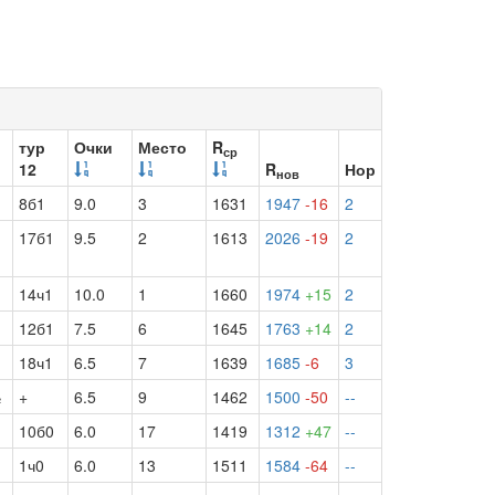
тур
Очки
Место
R
ср
12
R
Нор
нов
8б1
9.0
3
1631
1947
-16
2
17б1
9.5
2
1613
2026
-19
2
14ч1
10.0
1
1660
1974
+15
2
12б1
7.5
6
1645
1763
+14
2
18ч1
6.5
7
1639
1685
-6
3
½
+
6.5
9
1462
1500
-50
--
10б0
6.0
17
1419
1312
+47
--
1ч0
6.0
13
1511
1584
-64
--