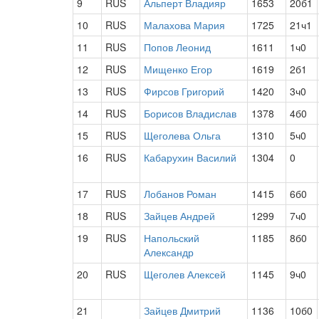
9
RUS
Альперт Владияр
1653
20б1
10
RUS
Малахова Мария
1725
21ч1
11
RUS
Попов Леонид
1611
1ч0
12
RUS
Мищенко Егор
1619
2б1
13
RUS
Фирсов Григорий
1420
3ч0
14
RUS
Борисов Владислав
1378
4б0
15
RUS
Щеголева Ольга
1310
5ч0
16
RUS
Кабарухин Василий
1304
0
17
RUS
Лобанов Роман
1415
6б0
18
RUS
Зайцев Андрей
1299
7ч0
19
RUS
Напольский
1185
8б0
Александр
20
RUS
Щеголев Алексей
1145
9ч0
21
Зайцев Дмитрий
1136
10б0