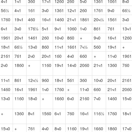
4ч1
1ч1
3б0
17ч1
12б0
2б0
5ч0
13б1
10б1
8ч0
5б½
4ч1
1б1
3ч0
13б1
12ч1
2б0
17б1
9ч0
6б½
17б0
19ч1
4б0
16ч1
14б0
21ч1
18б1
20ч½
15б1
3ч0
6ч1
3ч0
17б½
5ч1
9ч1
10б0
1ч0
8б1
7б1
13ч1
19б1
20ч1
14б1
2б0
10ч0
8б0
+
9ч0
16ч1
12б0
18ч1
6б½
13ч0
8б0
11ч1
16б1
7ч½
5б0
19ч1
+
21б1
7б1
2ч0
20ч1
1б0
4ч0
6б0
+
11ч0
19б1
2ч0
18б0
+
11б0
19ч1
14ч0
20б0
21ч1
13б0
7б0
11ч1
8б1
12ч½
9б0
18ч1
5б1
3б0
10ч0
20ч1
21б1
14б0
16ч1
19б1
1ч0
17б0
+
11ч0
6б0
21ч1
20б0
13ч0
11б0
18ч0
+
16б0
6ч0
21б0
7ч0
14б0
15ч0
+
13б0
8ч1
15б0
6ч1
7б0
16ч1
11б½
17б0
18ч1
15ч0
+
7б1
4ч0
8ч0
11б0
19ч1
16б0
18б0
17ч0