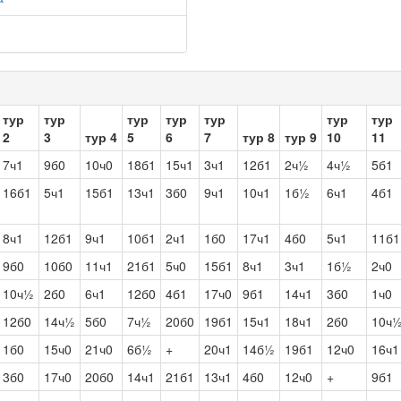
тур
тур
тур
тур
тур
тур
тур
2
3
тур 4
5
6
7
тур 8
тур 9
10
11
7ч1
9б0
10ч0
18б1
15ч1
3ч1
12б1
2ч½
4ч½
5б1
16б1
5ч1
15б1
13ч1
3б0
9ч1
10ч1
1б½
6ч1
4б1
8ч1
12б1
9ч1
10б1
2ч1
1б0
17ч1
4б0
5ч1
11б1
9б0
10б0
11ч1
21б1
5ч0
15б1
8ч1
3ч1
1б½
2ч0
10ч½
2б0
6ч1
12б0
4б1
17ч0
9б1
14ч1
3б0
1ч0
12б0
14ч½
5б0
7ч½
20б0
19б1
15ч1
18ч1
2б0
10ч
1б0
15ч0
21ч0
6б½
+
20ч1
14б½
19б1
12ч0
16ч1
3б0
17ч0
20б0
14ч1
21б1
13ч1
4б0
12ч0
+
9б1