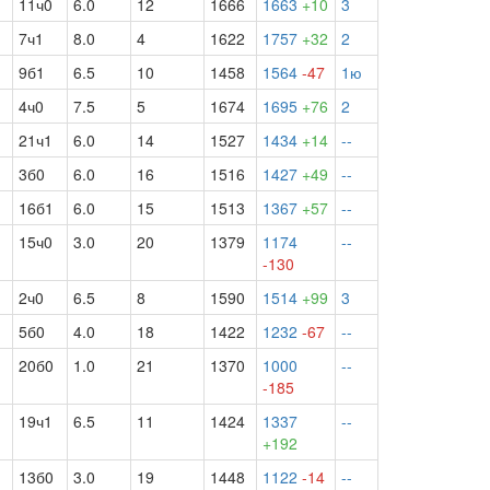
11ч0
6.0
12
1666
1663
+10
3
7ч1
8.0
4
1622
1757
+32
2
9б1
6.5
10
1458
1564
-47
1ю
4ч0
7.5
5
1674
1695
+76
2
21ч1
6.0
14
1527
1434
+14
--
3б0
6.0
16
1516
1427
+49
--
16б1
6.0
15
1513
1367
+57
--
15ч0
3.0
20
1379
1174
--
-130
2ч0
6.5
8
1590
1514
+99
3
5б0
4.0
18
1422
1232
-67
--
20б0
1.0
21
1370
1000
--
-185
19ч1
6.5
11
1424
1337
--
+192
13б0
3.0
19
1448
1122
-14
--