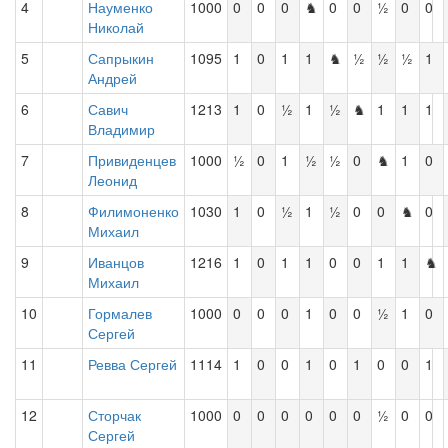
4
Науменко
1000
0
0
0
♞
0
0
½
0
0
Николай
5
Сапрыкин
1095
1
0
1
1
♞
½
½
½
1
Андрей
6
Савич
1213
1
0
½
1
½
♞
1
1
1
Владимир
7
Привиденцев
1000
½
0
1
½
½
0
♞
1
0
Леонид
8
Филимоненко
1030
1
0
½
1
½
0
0
♞
0
Михаил
9
Иванцов
1216
1
0
1
1
0
0
1
1
♞
Михаил
10
Гормалев
1000
0
0
0
1
0
0
½
1
0
Сергей
11
Ревва Сергей
1114
1
0
0
1
0
1
0
0
1
12
Сторчак
1000
0
0
0
0
0
0
½
0
0
Сергей