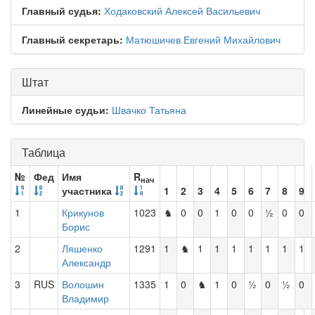
Главный судья:
Ходаковский Алексей Васильевич
Главный секретарь:
Матюшичев Евгений Михайлович
Штат
Линейные судьи:
Швачко Татьяна
Таблица
№
Фед
Имя
R
нач
участника
1
2
3
4
5
6
7
8
9
1
Крикунов
1023
♞
0
0
1
0
0
½
0
0
Борис
2
Ляшенко
1291
1
♞
1
1
1
1
1
1
1
Александр
3
RUS
Волошин
1335
1
0
♞
1
0
½
0
½
0
Владимир