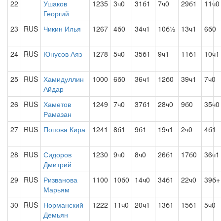
22
Ушаков
1235
3ч0
31б1
7ч0
29б1
11ч0
Георгий
23
RUS
Чикин Илья
1267
4б0
34ч1
10б½
13ч1
6б0
24
RUS
Юнусов Аяз
1278
5ч0
35б1
9ч1
11б1
10ч1
25
RUS
Хамидуллин
1000
6б0
36ч1
12б0
39ч1
7ч0
Айдар
26
RUS
Хаметов
1249
7ч0
37б1
28ч0
9б0
35ч0
Рамазан
27
RUS
Попова Кира
1241
8б1
9б1
19ч1
2ч0
4б1
28
RUS
Сидоров
1230
9ч0
8ч0
26б1
17б0
36ч1
Дмитрий
29
RUS
Ризванова
1100
10б0
14ч0
34б1
22ч0
39б+
Марьям
30
RUS
Норманский
1222
11ч0
20ч1
13б1
15б1
5ч0
Демьян