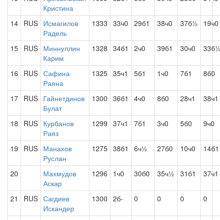
Кристина
14
RUS
Исмагилов
1333
33ч0
29б1
38ч0
37б½
19ч0
Радель
15
RUS
Миннуллин
1328
34б1
2ч0
39б1
30ч0
33б
Карим
16
RUS
Сафина
1325
35ч1
5б1
1ч0
7б1
8б0
Раяна
17
RUS
Гайнетдинов
1300
36б1
4ч0
8б0
28ч1
38ч1
Булат
18
RUS
Курбанов
1299
37ч1
7б1
3ч0
5б0
9ч0
Раяз
19
RUS
Манахов
1275
38б1
6ч½
27б0
10ч0
14б1
Руслан
20
Махмудов
1296
1ч0
30б0
35ч½
31б1
37ч1
Аскар
21
RUS
Сагдиев
1300
2б-
0
0
0
0
Искандер