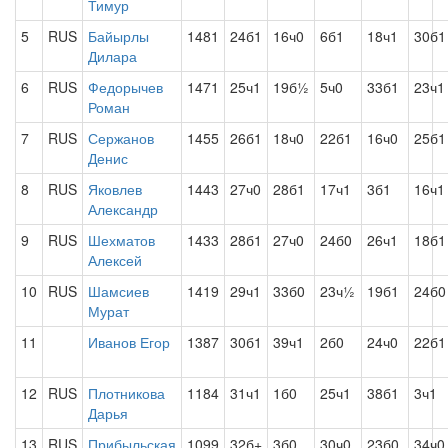
Тимур
5
RUS
Байырлы
1481
24б1
16ч0
6б1
18ч1
30б1
Дилара
6
RUS
Федорычев
1471
25ч1
19б½
5ч0
33б1
23ч1
Роман
7
RUS
Сержанов
1455
26б1
18ч0
22б1
16ч0
25б1
Денис
8
RUS
Яковлев
1443
27ч0
28б1
17ч1
3б1
16ч1
Александр
9
RUS
Шехматов
1433
28б1
27ч0
24б0
26ч1
18б1
Алексей
10
RUS
Шамсиев
1419
29ч1
33б0
23ч½
19б1
24б0
Мурат
11
Иванов Егор
1387
30б1
39ч1
2б0
24ч0
22б1
12
RUS
Плотникова
1184
31ч1
1б0
25ч1
38б1
3ч1
Дарья
13
RUS
Прибыльская
1099
32б+
3б0
30ч0
23б0
34ч0