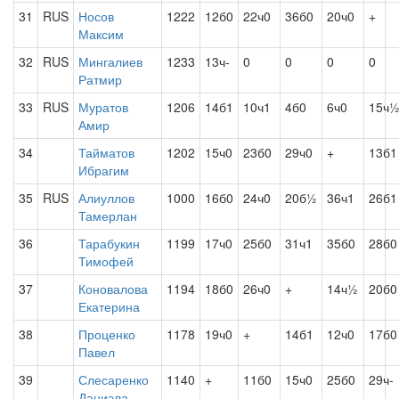
31
RUS
Носов
1222
12б0
22ч0
36б0
20ч0
+
Максим
32
RUS
Мингалиев
1233
13ч-
0
0
0
0
Ратмир
33
RUS
Муратов
1206
14б1
10ч1
4б0
6ч0
15ч
Амир
34
Тайматов
1202
15ч0
23б0
29ч0
+
13б1
Ибрагим
35
RUS
Алиуллов
1000
16б0
24ч0
20б½
36ч1
26б1
Тамерлан
36
Тарабукин
1199
17ч0
25б0
31ч1
35б0
28б0
Тимофей
37
Коновалова
1194
18б0
26ч0
+
14ч½
20б0
Екатерина
38
Проценко
1178
19ч0
+
14б1
12ч0
17б0
Павел
39
Слесаренко
1140
+
11б0
15ч0
25б0
29ч-
Даниэла