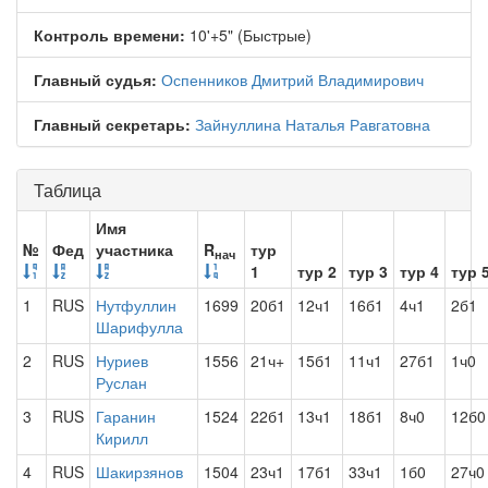
Контроль времени:
10'+5" (Быстрые)
Главный судья:
Оспенников Дмитрий Владимирович
Главный секретарь:
Зайнуллина Наталья Равгатовна
Таблица
Имя
№
Фед
участника
R
тур
нач
1
тур 2
тур 3
тур 4
тур 
1
RUS
Нутфуллин
1699
20б1
12ч1
16б1
4ч1
2б1
Шарифулла
2
RUS
Нуриев
1556
21ч+
15б1
11ч1
27б1
1ч0
Руслан
3
RUS
Гаранин
1524
22б1
13ч1
18б1
8ч0
12б0
Кирилл
4
RUS
Шакирзянов
1504
23ч1
17б1
33ч1
1б0
27ч0