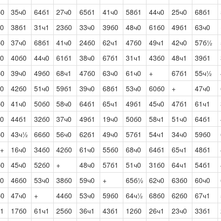
б0
35ч0
64б1
27ч0
65б1
41ч0
58б1
44ч0
25ч0
68б1
ч0
38б1
31ч1
23б0
33ч0
39б0
48ч0
61б0
49б1
63ч0
б0
37ч0
68б1
41ч0
24б0
62ч1
47б0
49ч1
42ч0
57б½
ч0
40б0
44ч0
61б1
38ч0
67б1
31ч1
43б0
48ч1
39б1
б0
39ч0
49б0
68ч1
47б0
63ч0
61ч0
+
67б1
55ч½
ч0
42б0
51ч0
59б1
39ч0
68б1
53ч0
60б0
+
47ч0
б0
41ч0
50б0
58ч0
64б1
65ч1
49б1
45ч0
47б1
61ч1
ч0
44б1
32б0
37ч0
49б1
19ч0
50б0
58ч1
51ч0
64б1
б0
43ч½
66б0
56ч0
62б1
49ч0
57б1
54ч1
34ч0
59б0
ч+
16ч0
34б0
42б0
61ч0
55б0
68ч0
64б1
65ч1
48б1
б0
45ч0
52б0
+
48ч0
57б1
51ч0
31б0
64ч1
54б1
ч0
46б0
53ч0
38б0
59ч0
+
65б½
62ч0
63б0
60ч0
б0
47ч0
+
44б0
53ч0
59б0
64ч½
68б0
62б0
67ч1
ч1
17б0
61ч1
25б0
36ч1
43б1
12б0
26ч1
23ч0
33б1