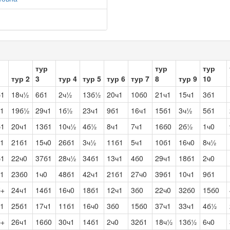
р
тур
тур
тур
тур 2
3
тур 4
тур 5
тур 6
тур 7
8
тур 9
10
б1
18ч½
6б1
2ч½
13б½
20ч1
10б0
21ч1
15ч1
3б1
ч1
19б½
29ч1
1б½
23ч1
9б1
16ч1
15б1
3ч½
5б1
б1
20ч1
13б1
10ч½
4б½
8ч1
7ч1
16б0
2б½
1ч0
ч1
21б1
15ч0
26б1
3ч½
11б1
5ч1
10б1
16ч0
8ч½
б1
22ч0
37б1
28ч½
34б1
13ч1
4б0
29ч1
18б1
2ч0
ч1
23б0
1ч0
48б1
42ч1
21б1
27ч0
39б1
10ч1
9б1
б+
24ч1
14б1
16ч0
18б1
12ч1
3б0
22ч0
32б0
15б0
ч1
25б1
17ч1
11б1
16ч0
3б0
15б0
37ч1
33ч1
4б½
б+
26ч1
16б0
30ч1
14б1
2ч0
32б1
18ч½
13б½
6ч0