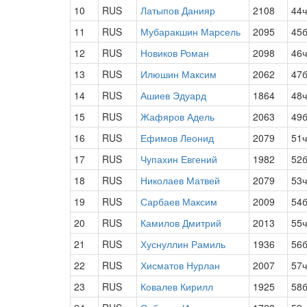
10
RUS
Латыпов Данияр
2108
44
11
RUS
Мубаракшин Марсель
2095
45
12
RUS
Новиков Роман
2098
46
13
RUS
Илюшин Максим
2062
47
14
RUS
Ашиев Эдуард
1864
48
15
RUS
Жафяров Адель
2063
49
16
RUS
Ефимов Леонид
2079
51
17
RUS
Чупахин Евгений
1982
52
18
RUS
Николаев Матвей
2079
53
19
RUS
Сарбаев Максим
2009
54
20
RUS
Камилов Дмитрий
2013
55
21
RUS
Хуснуллин Рамиль
1936
56
22
RUS
Хисматов Нурлан
2007
57
23
RUS
Ковалев Кирилл
1925
58