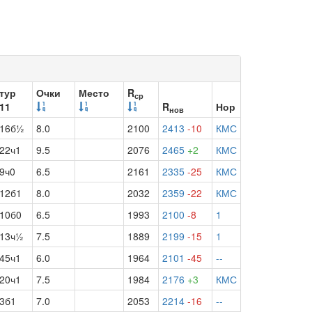
тур
Очки
Место
R
ср
11
R
Нор
нов
16б½
8.0
2100
2413
-10
КМС
22ч1
9.5
2076
2465
+2
КМС
9ч0
6.5
2161
2335
-25
КМС
12б1
8.0
2032
2359
-22
КМС
10б0
6.5
1993
2100
-8
1
13ч½
7.5
1889
2199
-15
1
45ч1
6.0
1964
2101
-45
--
20ч1
7.5
1984
2176
+3
КМС
3б1
7.0
2053
2214
-16
--