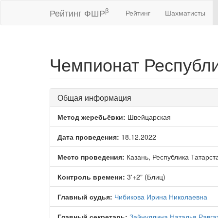
β
Рейтинг ФШР
Рейтинг
Шахматисты
Чемпионат Республи
Общая информация
Метод жеребьёвки:
Швейцарская
Дата проведения:
18.12.2022
Место проведения:
Казань, Республика Татарст
Контроль времени:
3'+2" (Блиц)
Главный судья:
Чибикова Ирина Николаевна
Главный секретарь:
Зайнуллина Наталья Равга