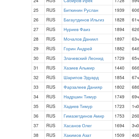
24
RUS
Сабиров Ирек
1728
59
25
RUS
Биткинин Руслан
1939
60
26
RUS
Багаутдинов Ильгиз
1828
61
27
RUS
Нуриев Фаиз
1894
62б
28
RUS
Мочалов Даниил
1897
63
29
RUS
Горин Андрей
1882
64
30
RUS
Злачевский Леонид
1729
65
31
RUS
Хазиев Альмир
1440
66
32
RUS
Шарипов Эдуард
1854
67
33
RUS
Фарзалеев Данияр
1802
68
34
RUS
Надршин Тимур
1749
69
35
RUS
Хадиев Тимур
1723
1ч0
36
RUS
Гимазетдинов Амир
1753
2б
37
RUS
Хасанов Олег
1694
3ч0
38
RUS
Хакимов Азат
1509
4б