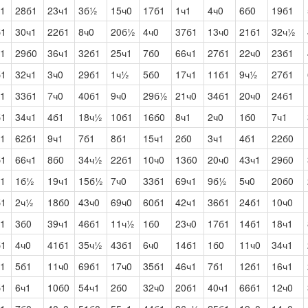
ч1
28б1
23ч1
3б½
15ч0
17б1
1ч1
4ч0
6б0
19б1
б1
30ч1
22б1
8ч0
20б½
4ч0
37б1
13ч0
21б1
32ч½
ч1
29б0
36ч1
32б1
25ч1
7б0
66ч1
27б1
22ч0
23б1
б1
32ч1
3ч0
29б1
1ч½
5б0
17ч1
11б1
9ч½
27б1
ч1
33б1
7ч0
40б1
9ч0
29б½
21ч0
34б1
20ч0
24б1
б1
34ч1
4б1
18ч½
10б1
16б0
8ч1
2ч0
1б0
7ч1
ч1
62б1
9ч1
7б1
8б1
15ч1
2б0
3ч1
4б1
22б0
б1
66ч1
8б0
34ч½
22б1
10ч0
13б0
20ч0
43ч1
29б0
ч1
1б½
19ч1
15б½
7ч0
33б1
69ч1
9б½
5ч0
20б0
б1
2ч½
18б0
43ч0
69ч0
60б1
42ч1
36б1
24б1
10ч0
ч1
3б0
39ч1
46б1
11ч½
1б0
23ч0
17б1
14б1
18ч1
б1
4ч0
41б1
35ч½
43б1
6ч0
14б1
1б0
11ч0
34ч1
ч1
5б1
11ч0
69б1
17ч0
35б1
46ч1
7б1
12б1
16ч1
б1
6ч1
10б0
54ч1
2б0
32ч0
20б1
40ч1
66б1
12ч0