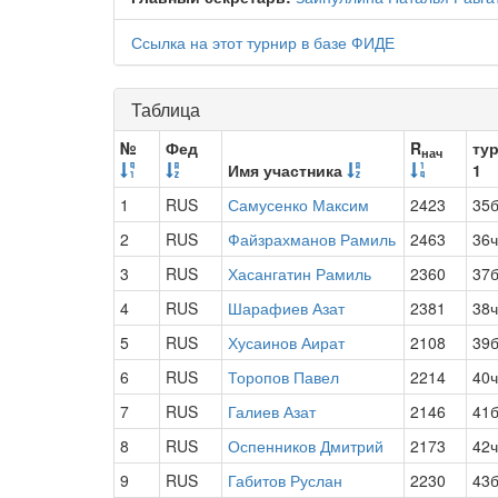
Ссылка на этот турнир в базе ФИДЕ
Таблица
№
Фед
R
ту
нач
Имя участника
1
1
RUS
Самусенко Максим
2423
35
2
RUS
Файзрахманов Рамиль
2463
36
3
RUS
Хасангатин Рамиль
2360
37
4
RUS
Шарафиев Азат
2381
38
5
RUS
Хусаинов Аират
2108
39
6
RUS
Торопов Павел
2214
40
7
RUS
Галиев Азат
2146
41
8
RUS
Оспенников Дмитрий
2173
42
9
RUS
Габитов Руслан
2230
43