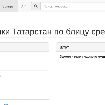
Турниры
API
ки Татарстан по блицу ср
Штат
Заместители главного суд
ан
товна