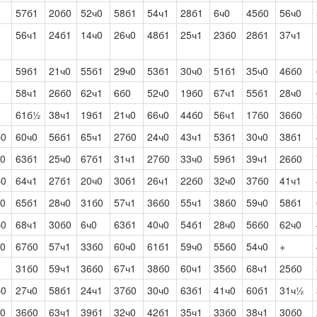
57б1
20б0
52ч0
58б1
54ч1
28б1
6ч0
45б0
56ч0
0
56ч1
24б1
14ч0
26ч0
48б1
25ч1
23б0
28б1
37ч1
59б1
21ч0
55б1
29ч0
53б1
30ч0
51б1
35ч0
46б0
0
58ч1
26б0
62ч1
6б0
52ч0
19б0
67ч1
55б1
28ч0
61б½
38ч1
19б1
21ч0
66ч0
44б0
56ч1
17б0
36б0
б0
60ч0
56б1
65ч1
27б0
24ч0
43ч1
53б1
30ч0
38б1
ч0
63б1
25ч0
67б1
31ч1
27б0
33ч0
59б1
39ч1
26б0
б0
64ч1
27б1
20ч0
30б1
26ч1
22б0
32ч0
37б0
41ч1
ч0
65б1
28ч0
31б0
57ч1
36б0
55ч1
38б0
59ч0
58б1
б0
68ч1
30б0
6ч0
63б1
40ч0
54б1
28ч0
56б0
62ч0
ч0
67б0
57ч1
33б0
60ч0
61б1
59ч0
55б0
54ч0
+
31б0
59ч1
36б0
67ч1
38б0
60ч1
35б0
68ч1
25б0
б0
27ч0
58б1
24ч1
37б0
30ч0
63б1
41ч0
60б1
31ч½
ч0
36б0
63ч1
39б1
32ч0
42б1
35ч1
33б0
38ч1
30б0