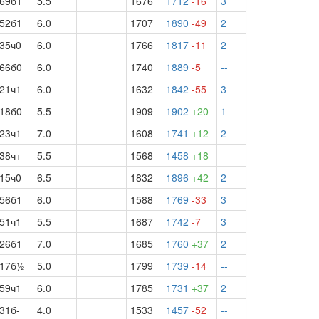
69б1
5.5
1676
1712
-16
3
52б1
6.0
1707
1890
-49
2
35ч0
6.0
1766
1817
-11
2
66б0
6.0
1740
1889
-5
--
21ч1
6.0
1632
1842
-55
3
18б0
5.5
1909
1902
+20
1
23ч1
7.0
1608
1741
+12
2
38ч+
5.5
1568
1458
+18
--
15ч0
6.5
1832
1896
+42
2
56б1
6.0
1588
1769
-33
3
51ч1
5.5
1687
1742
-7
3
26б1
7.0
1685
1760
+37
2
17б½
5.0
1799
1739
-14
--
59ч1
6.0
1785
1731
+37
2
31б-
4.0
1533
1457
-52
--