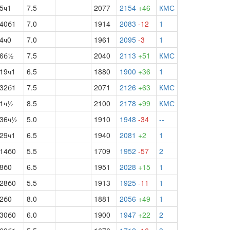
5ч1
7.5
2077
2154
+46
КМС
40б1
7.0
1914
2083
-12
1
4ч0
7.0
1961
2095
-3
1
6б½
7.5
2040
2113
+51
КМС
19ч1
6.5
1880
1900
+36
1
32б1
7.5
2071
2126
+63
КМС
1ч½
8.5
2100
2178
+99
КМС
36ч½
5.0
1910
1948
-34
--
29ч1
6.5
1940
2081
+2
1
14б0
5.5
1709
1952
-57
2
8б0
6.5
1951
2028
+15
1
28б0
5.5
1913
1925
-11
1
2б0
8.0
1881
2056
+49
1
30б0
6.0
1900
1947
+22
2