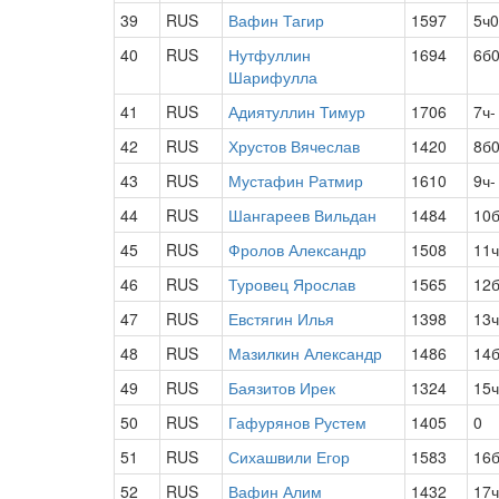
39
RUS
Вафин Тагир
1597
5ч0
40
RUS
Нутфуллин
1694
6б
Шарифулла
41
RUS
Адиятуллин Тимур
1706
7ч-
42
RUS
Хрустов Вячеслав
1420
8б
43
RUS
Мустафин Ратмир
1610
9ч-
44
RUS
Шангареев Вильдан
1484
10
45
RUS
Фролов Александр
1508
11
46
RUS
Туровец Ярослав
1565
12
47
RUS
Евстягин Илья
1398
13
48
RUS
Мазилкин Александр
1486
14
49
RUS
Баязитов Ирек
1324
15
50
RUS
Гафурянов Рустем
1405
0
51
RUS
Сихашвили Егор
1583
16
52
RUS
Вафин Алим
1432
17