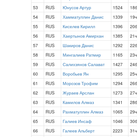
53
RUS
Юнусов Артур
1524
18
54
RUS
Хамматуллин Данис
1339
19
55
RUS
Киселев Кирилл
1396
20
56
RUS
Хаертынов Амирхан
1385
21
57
RUS
Шакиров Данис
1292
22
58
RUS
Мингалиев Ратмир
1165
23
59
RUS
Салихзянов Салават
1427
24
60
RUS
Воробьев Ян
1295
25
61
RUS
Морозов Трофим
1294
26
62
RUS
Жураев Арслан
1273
27
63
RUS
Камилов Алмаз
1341
28
64
RUS
Рахматуллин Алмаз
1065
29
65
RUS
Галиев Инсаф
1046
30
66
RUS
Галеев Альберт
2223
31