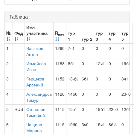
Таблица
Имя
№
Фед
участника
R
тур
тур
тур
тур
нач
1
тур 2
3
4
5
1
Васюков
1260
7ч1
0
0
0
0
Антон
2
Измайлов
1188
8б1
0
12ч1
0
19б1
Иван
3
Герцеков
1152
13ч½
6б1
0
0
8ч1
Арсений
4
Александров
1126
14б0
0
0
0
23ч0
Тимур
5
RUS
Степанов
1115
15ч1
0
19б1
22ч0
12б1
Тимофей
6
Чащина
1115
19б0
3ч0
15ч1
8б½
0
Марина