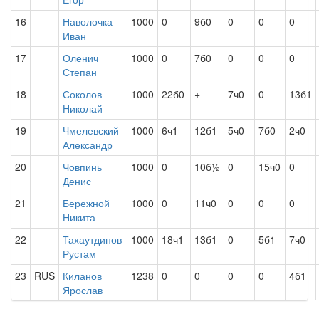
16
Наволочка
1000
0
9б0
0
0
0
Иван
17
Оленич
1000
0
7б0
0
0
0
Степан
18
Соколов
1000
22б0
+
7ч0
0
13б1
Николай
19
Чмелевский
1000
6ч1
12б1
5ч0
7б0
2ч0
Александр
20
Човпинь
1000
0
10б½
0
15ч0
0
Денис
21
Бережной
1000
0
11ч0
0
0
0
Никита
22
Тахаутдинов
1000
18ч1
13б1
0
5б1
7ч0
Рустам
23
RUS
Киланов
1238
0
0
0
0
4б1
Ярослав