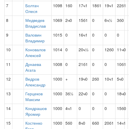
7
Болтач
1098
1б0
17ч1
18б1
19ч1
22б1
Олеся
8
Медведев
1069
2ч0
15б1
0
6ч½
3б0
Владислав
9
Валовин
1015
0
16ч1
0
0
0
Владимир
10
Коновалов
1014
0
20ч½
0
12б0
11ч0
Алексей
11
Дунаева
1008
0
21б1
0
0
10б1
Агата
12
Ведров
1000
+
19ч0
2б0
10ч1
5ч0
Александр
13
Герцеков
1000
3б½
22ч0
0
0
18ч0
Максим
14
Кондрашов
1000
4ч1
0
0
0
15б0
Яромир
15
Костенко
1000
5б0
8ч0
6б0
20б1
14ч1
Егор