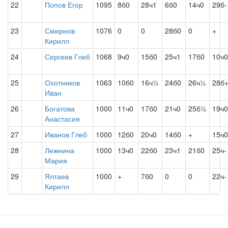
22
Попов Егор
1095
8б0
28ч1
6б0
14ч0
29б-
23
Смирнов
1076
0
0
28б0
0
+
Кирилл
24
Сергеев Глеб
1068
9ч0
15б0
25ч1
17б0
10ч0
25
Охотников
1063
10б0
16ч½
24б0
26ч½
28б
Иван
26
Богатова
1000
11ч0
17б0
21ч0
25б½
19ч0
Анастасия
27
Иванов Глеб
1000
12б0
20ч0
14б0
+
15ч0
28
Лежнина
1000
13ч0
22б0
23ч1
21б0
25ч-
Мария
29
Ялтаев
1000
+
7б0
0
0
22ч-
Кирилл