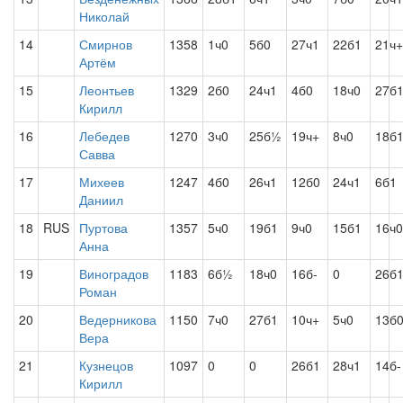
Николай
14
Смирнов
1358
1ч0
5б0
27ч1
22б1
21ч+
Артём
15
Леонтьев
1329
2б0
24ч1
4б0
18ч0
27б
Кирилл
16
Лебедев
1270
3ч0
25б½
19ч+
8ч0
18б
Савва
17
Михеев
1247
4б0
26ч1
12б0
24ч1
6б1
Даниил
18
RUS
Пуртова
1357
5ч0
19б1
9ч0
15б1
16ч0
Анна
19
Виноградов
1183
6б½
18ч0
16б-
0
26б
Роман
20
Ведерникова
1150
7ч0
27б1
10ч+
5ч0
13б
Вера
21
Кузнецов
1097
0
0
26б1
28ч1
14б-
Кирилл