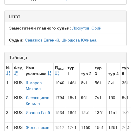
Штат
Заместители главного судьи:
Лоскутов Юрий
Судьи:
Саватков Евгений
,
Ширшова Юлиана
Таблица
№
Фед
Имя
R
тур
тур
тур
нач
участника
1
тур 2
3
тур 4
5
1
RUS
Шмаров
1940
14б1
8ч1
5б1
2ч1
3б1
Михаил
2
RUS
Лесовщиков
1794
15ч1
9б1
7ч1
1б0
5ч1
Кирилл
3
RUS
Иванов Глеб
1534
16б1
12ч1
13б1
11ч1
1ч0
4
RUS
Железняков
1517
17ч1
11б0
15ч1
12б1
7ч½