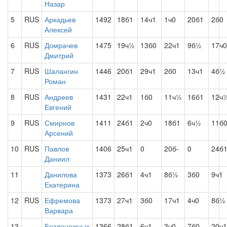
Назар
5
RUS
Аркадьев
1492
18б1
14ч1
1ч0
20б1
2б0
Алексей
6
RUS
Домрачев
1475
19ч½
13б0
22ч1
9б½
17ч0
Дмитрий
7
RUS
Шалангин
1446
20б1
29ч1
2б0
13ч1
4б½
Роман
8
RUS
Андреев
1431
22ч1
1б0
11ч½
16б1
12ч
Евгений
9
RUS
Смирнов
1411
24б1
2ч0
18б1
6ч½
11б
Арсений
10
RUS
Павлов
1406
25ч1
0
20б-
0
24б
Даниил
11
Данилова
1373
26б1
4ч1
8б½
3б0
9ч1
Екатерина
12
RUS
Ефремова
1373
27ч1
3б0
17ч1
4ч0
8б½
Варвара
13
Безденежных
1366
28б1
6ч1
3ч0
7б0
20ч1