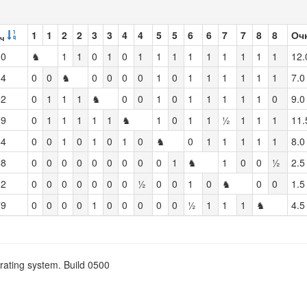
1
1
2
2
3
3
4
4
5
5
6
6
7
7
8
8
Оч
ч
30
♞
1
1
0
1
0
1
1
1
1
1
1
1
1
1
12.
34
0
0
♞
0
0
0
0
1
0
1
1
1
1
1
1
7.0
92
0
1
1
1
♞
0
0
1
0
1
1
1
1
1
0
9.0
19
0
1
1
1
1
1
♞
1
0
1
1
½
1
1
1
11.
44
0
0
1
0
1
0
1
0
♞
0
1
1
1
1
1
8.0
68
0
0
0
0
0
0
0
0
0
1
♞
1
0
0
½
2.5
32
0
0
0
0
0
0
0
½
0
0
1
0
♞
0
0
1.5
79
0
0
0
0
1
0
0
0
0
0
½
1
1
1
♞
4.5
rating system. Build 0500