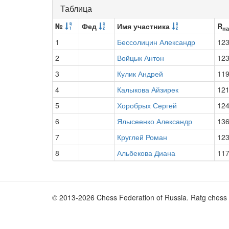
Таблица
№
Фед
Имя участника
R
на
1
Бессолицин Александр
12
2
Войцык Антон
12
3
Кулик Андрей
11
4
Калыкова Айзирек
12
5
Хоробрых Сергей
12
6
Ялысеенко Александр
13
7
Круглей Роман
12
8
Альбекова Диана
11
© 2013-2026 Chess Federation of Russia. Ratg chess 