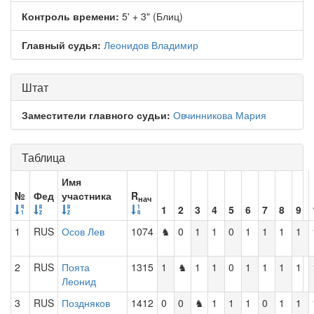
Контроль времени:
5' + 3" (Блиц)
Главный судья:
Леонидов Владимир
Штат
Заместители главного судьи:
Овчинникова Мария
Таблица
Имя
№
Фед
участника
R
нач
1
2
3
4
5
6
7
8
9
1
RUS
Осов Лев
1074
♞
0
1
1
0
1
1
1
1
2
RUS
Поята
1315
1
♞
1
1
0
1
1
1
1
Леонид
3
RUS
Поздняков
1412
0
0
♞
1
1
1
0
1
1