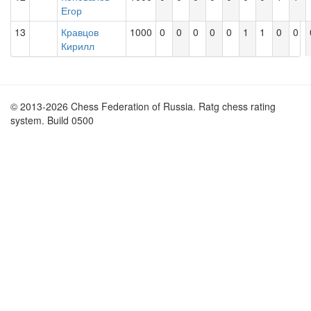
Егор
13
Кравцов
1000
0
0
0
0
0
1
1
0
0
Кирилл
© 2013-2026 Chess Federation of Russia. Ratg chess rating
system. Build 0500