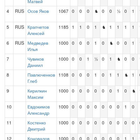
Матвей
4
RUS
Осов Яков
1067
0
0
0
♞
0
0
½
0
1
5
RUS
Крапчетов
1185
1
1
0
1
♞
1
1
1
1
Алексей
6
RUS
Медведев
1000
0
0
0
1
0
♞
0
0
1
Илья
7
Чувиков
1000
0
0
1
½
0
1
♞
0
0
Даниил
8
Павлюченков
1108
0
0
0
1
0
1
1
♞
1
Глеб
9
Кирилкин
1000
0
0
0
0
0
0
1
0
♞
Максим
10
Евдокимов
1000
0
0
0
0
0
0
0
1
0
Александр
11
Костенко
1000
0
0
0
0
0
0
0
0
0
Дмитрий
12
Коновалов
1000
0
0
0
0
0
0
0
1
1