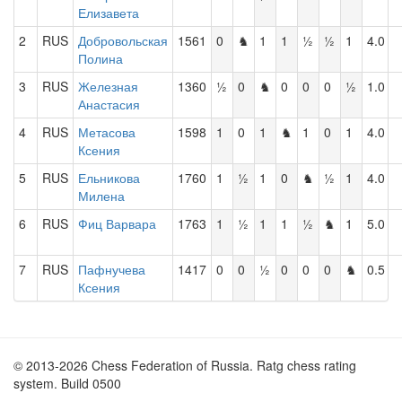
Елизавета
2
RUS
Добровольская
1561
0
♞
1
1
½
½
1
4.0
Полина
3
RUS
Железная
1360
½
0
♞
0
0
0
½
1.0
Анастасия
4
RUS
Метасова
1598
1
0
1
♞
1
0
1
4.0
Ксения
5
RUS
Ельникова
1760
1
½
1
0
♞
½
1
4.0
Милена
6
RUS
Фиц Варвара
1763
1
½
1
1
½
♞
1
5.0
7
RUS
Пафнучева
1417
0
0
½
0
0
0
♞
0.5
Ксения
© 2013-2026 Chess Federation of Russia. Ratg chess rating
system. Build 0500