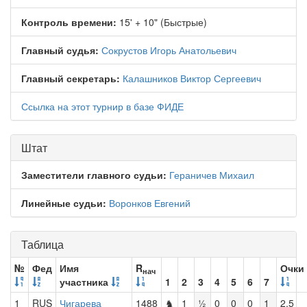
Контроль времени:
15' + 10" (Быстрые)
Главный судья:
Сокрустов Игорь Анатольевич
Главный секретарь:
Калашников Виктор Сергеевич
Ссылка на этот турнир в базе ФИДЕ
Штат
Заместители главного судьи:
Гераничев Михаил
Линейные судьи:
Воронков Евгений
Таблица
№
Фед
Имя
R
Очки
нач
участника
1
2
3
4
5
6
7
1
RUS
Чигарева
1488
♞
1
½
0
0
0
1
2.5