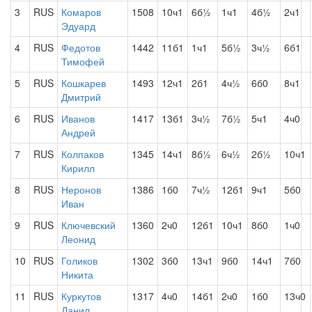
3
RUS
Комаров
1508
10ч1
6б½
1ч1
4б½
2ч1
Эдуард
4
RUS
Федотов
1442
11б1
1ч1
5б½
3ч½
6б1
Тимофей
5
RUS
Кошкарев
1493
12ч1
2б1
4ч½
6б0
8ч1
Дмитрий
6
RUS
Иванов
1417
13б1
3ч½
7б½
5ч1
4ч0
Андрей
7
RUS
Колпаков
1345
14ч1
8б½
6ч½
2б½
10ч1
Кирилл
8
RUS
Неронов
1386
1б0
7ч½
12б1
9ч1
5б0
Иван
9
RUS
Ключевский
1360
2ч0
12б1
10ч1
8б0
1ч0
Леонид
10
RUS
Голиков
1302
3б0
13ч1
9б0
14ч1
7б0
Никита
11
RUS
Куркутов
1317
4ч0
14б1
2ч0
1б0
13ч0
Данил