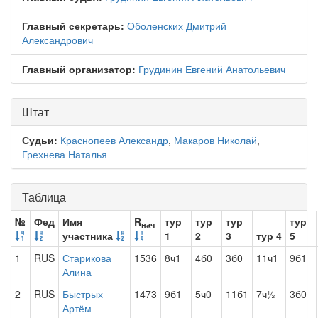
Главный секретарь:
Оболенских Дмитрий
Александрович
Главный организатор:
Грудинин Евгений Анатольевич
Штат
Судьи:
Краснопеев Александр
,
Макаров Николай
,
Грехнева Наталья
Таблица
№
Фед
Имя
R
тур
тур
тур
тур
нач
участника
1
2
3
тур 4
5
1
RUS
Старикова
1536
8ч1
4б0
3б0
11ч1
9б1
Алина
2
RUS
Быстрых
1473
9б1
5ч0
11б1
7ч½
3б0
Артём