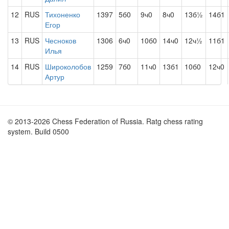
12
RUS
Тихоненко
1397
5б0
9ч0
8ч0
13б½
14б1
Егор
13
RUS
Чесноков
1306
6ч0
10б0
14ч0
12ч½
11б1
Илья
14
RUS
Широколобов
1259
7б0
11ч0
13б1
10б0
12ч0
Артур
© 2013-2026 Chess Federation of Russia. Ratg chess rating
system. Build 0500