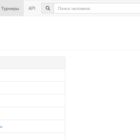
Турниры
API
ч