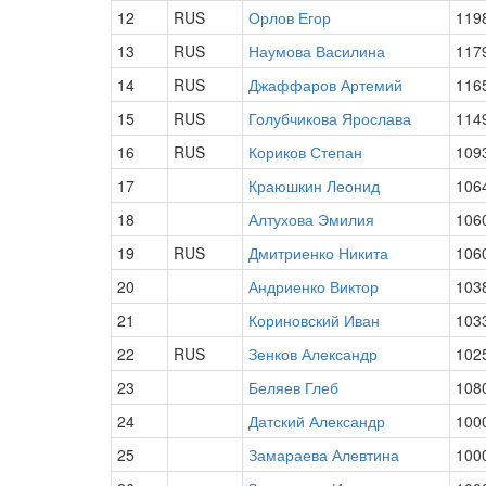
12
RUS
Орлов Егор
119
13
RUS
Наумова Василина
117
14
RUS
Джаффаров Артемий
116
15
RUS
Голубчикова Ярослава
114
16
RUS
Кориков Степан
109
17
Краюшкин Леонид
106
18
Алтухова Эмилия
106
19
RUS
Дмитриенко Никита
106
20
Андриенко Виктор
103
21
Кориновский Иван
103
22
RUS
Зенков Александр
102
23
Беляев Глеб
108
24
Датский Александр
100
25
Замараева Алевтина
100