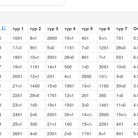
тур 1
тур 2
тур 3
тур 4
тур 5
тур 6
тур 7
О
ч
5
16б1
8ч1
28б0
10ч1
4б1
5ч½
7б1
5.
3
17ч1
9б1
5ч0
11б1
7ч0
12б1
28ч0
4.
3
18б1
10ч1
30б1
28ч0
8б1
7ч1
5б1
6.
7
19ч1
11б1
14ч1
5б0
1ч0
30б1
10ч0
4.
9
20б1
12ч1
2б1
4ч1
28б0
1б½
3ч0
4.
1
21ч1
14б0
15ч0
19б1
13ч1
11б0
30ч0
3.
7
22б1
28ч0
17б1
12ч1
2б1
3б0
1ч0
4.
3
23ч1
1б0
19ч1
15б1
3ч0
14б1
11ч0
4.
4
24б1
2ч0
20б1
30ч1
14ч½
28б0
15ч½
4.
9
25ч1
3б0
21ч1
1б0
15ч½
22б1
4б1
4.
0
26б1
4ч0
23б1
2ч0
17б1
6ч1
8б1
5.