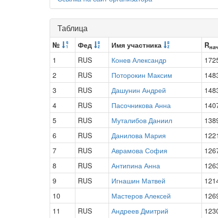
Таблица
№
Фед
Имя участника
R
на
1
RUS
Конев Александр
172
2
RUS
Поторокин Максим
148
3
RUS
Дашунин Андрей
148
4
RUS
Пасочникова Анна
140
5
RUS
Муталибов Даниил
138
6
RUS
Данилова Мария
122
7
RUS
Аврамова София
126
8
RUS
Антипина Анна
126
9
RUS
Игнашин Матвей
121
10
Мастеров Алексей
126
11
RUS
Андреев Дмитрий
123