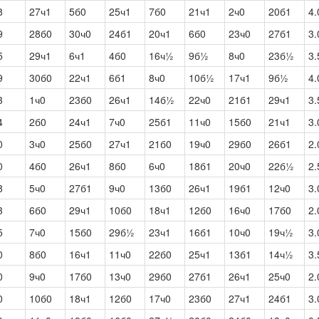
8
27ч1
5б0
25ч1
7б0
21ч1
2ч0
20б1
4.
9
28б0
30ч0
24б1
20ч1
6б0
23ч0
27б1
3.
5
29ч1
6ч1
4б0
16ч½
9б½
8ч0
23б½
3.
9
30б0
22ч1
6б1
8ч0
10б½
17ч1
9б½
4.
3
1ч0
23б0
26ч1
14б½
22ч0
21б1
29ч1
3.
4
2б0
24ч1
7ч0
25б1
11ч0
15б0
21ч1
3.
0
3ч0
25б0
27ч1
21б0
19ч0
29б0
26б1
2.
0
4б0
26ч1
8б0
6ч0
18б1
20ч0
22б½
2.
8
5ч0
27б1
9ч0
13б0
26ч1
19б1
12ч0
3.
3
6б0
29ч1
10б0
18ч1
12б0
16ч0
17б0
2.
5
7ч0
15б0
29б½
23ч1
16б1
10ч0
19ч½
3.
0
8б0
16ч1
11ч0
22б0
25ч1
13б1
14ч½
3.
0
9ч0
17б0
13ч0
29б0
27б1
26ч1
25ч0
2.
0
10б0
18ч1
12б0
17ч0
23б0
27ч1
24б1
3.