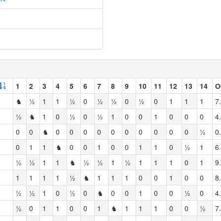
1
2
3
4
5
6
7
8
9
10
11
12
13
14
О
♞
½
1
1
½
0
½
½
0
½
0
1
1
1
7
½
♞
1
0
½
0
½
1
0
0
1
0
0
0
4
0
0
♞
0
0
0
0
0
0
0
0
0
0
½
0
0
1
1
♞
0
0
1
0
0
1
1
0
½
1
6
½
½
1
1
♞
½
½
1
½
1
1
1
0
1
9
1
1
1
1
½
♞
1
1
1
0
0
1
0
0
8
½
½
1
0
½
0
♞
0
0
1
0
0
½
0
4
½
0
1
1
0
0
1
♞
1
1
1
0
0
½
7