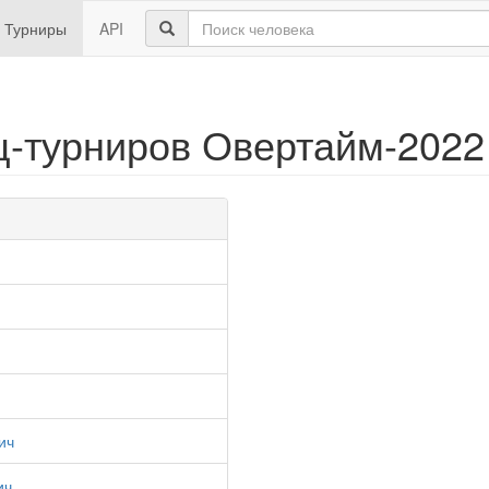
Турниры
API
-турниров Овертайм-2022 
ич
ич