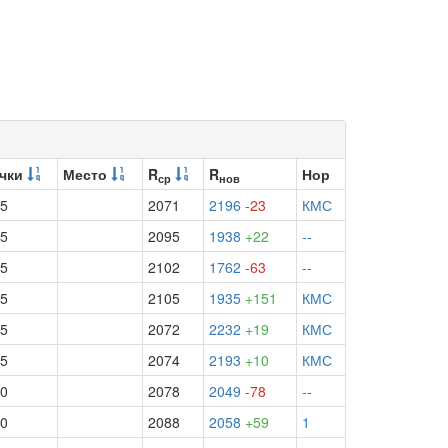
чки
Место
R
R
Нор
ср
нов
.5
2071
2196
-23
КМС
.5
2095
1938
+22
--
.5
2102
1762
-63
--
.5
2105
1935
+151
КМС
.5
2072
2232
+19
КМС
.5
2074
2193
+10
КМС
.0
2078
2049
-78
--
.0
2088
2058
+59
1