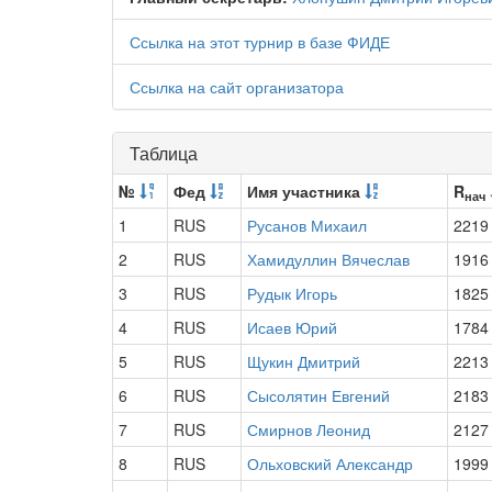
Ссылка на этот турнир в базе ФИДЕ
Ссылка на сайт организатора
Таблица
№
Фед
Имя участника
R
нач
1
RUS
Русанов Михаил
2219
2
RUS
Хамидуллин Вячеслав
1916
3
RUS
Рудык Игорь
1825
4
RUS
Исаев Юрий
1784
5
RUS
Щукин Дмитрий
2213
6
RUS
Сысолятин Евгений
2183
7
RUS
Смирнов Леонид
2127
8
RUS
Ольховский Александр
1999