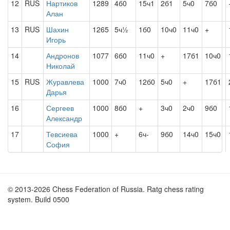
12
RUS
Нартиков
1289
4б0
15ч1
2б1
5ч0
7б0
Алан
13
RUS
Шахин
1265
5ч½
1б0
10ч0
11ч0
+
Игорь
14
Андронов
1077
6б0
11ч0
+
17б1
10ч0
Николай
15
RUS
Журавлева
1000
7ч0
12б0
5ч0
+
17б1
Дарья
16
Сергеев
1000
8б0
+
3ч0
2ч0
9б0
Александр
17
Тевсиева
1000
+
6ч-
9б0
14ч0
15ч0
София
© 2013-2026 Chess Federation of Russia. Ratg chess rating
system. Build 0500