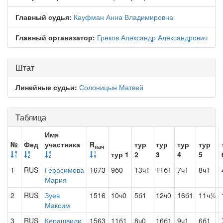
Главный судья:
Кауфман Анна Владимировна
Главный организатор:
Греков Александр Александрович
Штат
Линейные судьи:
Солоницын Матвей
Таблица
Имя
№
Фед
участника
R
тур
тур
тур
тур
нач
тур 1
2
3
4
5
1
RUS
Герасимова
1673
9б0
13ч1
11б1
7ч1
8ч1
Мария
2
RUS
Зуев
1516
10ч0
5б1
12ч0
16б1
11ч½
Максим
3
RUS
Керашвили
1563
11б1
8ч0
16б1
9ч1
6б1