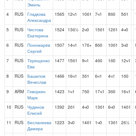
Эмиль
4
RUS
Гладкова
1565
12ч1
10б1
7ч1
8б0
5б1
Александра
5
RUS
Чистова
1524
13б½
2ч0
15б1
12б1
4ч0
Екатерина
6
RUS
Пономарёв
1507
14ч1
17б+
8б0
10б1
3ч0
Сергей
7
RUS
Терещенко
1477
15б1
9ч1
4б0
1б0
12ч1
Ева
8
RUS
Башилов
1466
16ч1
3б1
6ч1
4ч1
1б0
Вячеслав
9
ARM
Геворкян
1423
1ч1
7б0
17ч1
3б0
16ч1
Марк
10
RUS
Чудинов
1392
2б1
4ч0
13б1
6ч0
14б1
Елисей
11
RUS
Бесланеева
1223
3ч0
14б1
1ч0
13б1
2б½
Дамира