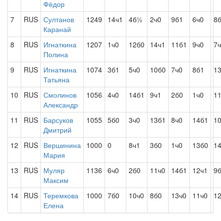
Фёдор
7
RUS
Султанов
1249
14ч1
4б½
2ч0
9б1
6ч0
8
Каранай
8
RUS
Игнаткина
1207
1ч0
12б0
14ч1
11б1
9ч0
7
Полина
9
RUS
Игнаткина
1074
3б1
5ч0
10б0
7ч0
8б1
1
Татьяна
10
RUS
Смолинов
1056
4ч0
14б1
9ч1
2б0
1ч0
1
Александр
11
RUS
Барсуков
1055
5б0
3ч0
13б1
8ч0
14б1
1
Дмитрий
12
RUS
Вершинина
1000
0
8ч1
3б0
1ч0
13б0
1
Мария
13
RUS
Муляр
1136
6ч0
2б0
11ч0
14б1
12ч1
9
Максим
14
RUS
Теремкова
1000
7б0
10ч0
8б0
13ч0
11ч0
1
Елена