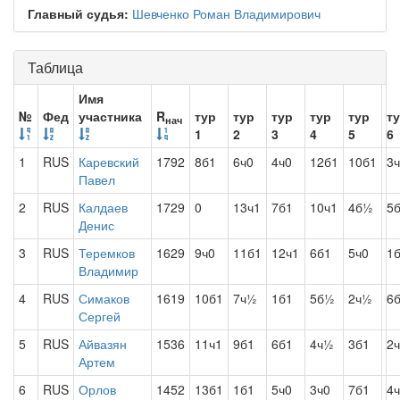
Главный судья:
Шевченко Роман Владимирович
Таблица
Имя
№
Фед
участника
R
тур
тур
тур
тур
тур
т
нач
1
2
3
4
5
6
1
RUS
Каревский
1792
8б1
6ч0
4ч0
12б1
10б1
3
Павел
2
RUS
Калдаев
1729
0
13ч1
7б1
10ч1
4б½
5
Денис
3
RUS
Теремков
1629
9ч0
11б1
12ч1
6б1
5ч0
1
Владимир
4
RUS
Симаков
1619
10б1
7ч½
1б1
5б½
2ч½
6
Сергей
5
RUS
Айвазян
1536
11ч1
9б1
6б1
4ч½
3б1
2
Артем
6
RUS
Орлов
1452
13б1
1б1
5ч0
3ч0
7б1
4