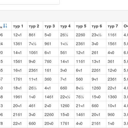
тур 1
тур 2
тур 3
тур 4
тур 5
тур 6
тур 7
О
ач
96
12ч1
8б1
5ч0
2б½
22б0
23ч½
11б1
4.
24
13б1
7ч½
9б1
1ч½
23б1
3ч0
15б1
5.
20
14ч1
10б1
6ч1
5б1
12ч1
2б1
4ч0
6.
15
15б1
9ч0
7б0
14ч1
11б1
13ч1
3б1
5.
55
16ч1
23б1
1б1
3ч0
6ч1
22б1
12ч0
5.
57
17б1
11ч1
3б0
7ч1
5б0
9ч1
23б1
5.
40
18ч1
2б½
4ч1
6б0
8ч½
12б0
22ч1
4.
38
19б1
1ч0
14б1
22ч½
7б½
15ч0
13б0
3.
13
20ч1
4б1
2ч0
12б0
21ч1
6б0
10ч1
4.
06
21б1
3ч0
22б0
15ч0
14б1
20ч1
9б0
3.
78
22ч1
6б0
20ч0
17б1
4ч0
21б1
1ч0
3.