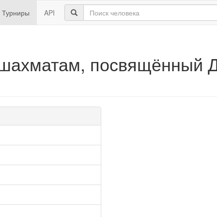
Турниры
API
шахматам, посвящённый Д