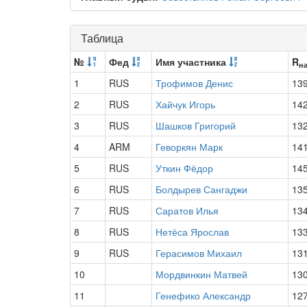
Таблица
№
Фед
Имя участника
R
н
1
RUS
Трофимов Денис
13
2
RUS
Хайчук Игорь
14
3
RUS
Шашков Григорий
13
4
ARM
Геворкян Марк
14
5
RUS
Уткин Фёдор
14
6
RUS
Болдырев Сангаджи
13
7
RUS
Саратов Илья
13
8
RUS
Нетёса Ярослав
13
9
RUS
Герасимов Михаил
13
10
Мордвинкин Матвей
13
11
Генефико Александр
12