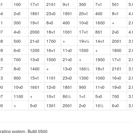
81
1б0
17ч1
21б1
9ч1
3б0
7ч1
5б1
5.
54
2ч0
18б1
23ч0
19б1
20ч1
4б0
8ч1
4.
11
3б0
19ч1
8ч0
4б0
10ч0
16б0
+
2.
97
4ч0
20б0
18ч1
10б1
17ч1
8б1
2ч0
4.
88
5б0
21ч0
17б0
+
19ч½
14ч1
20б1
3.
69
6ч0
12б0
16ч1
11ч0
15б0
+
18б0
2.
45
7б0
13ч0
15б0
21ч0
+
19б0
17ч1
2.
37
8ч0
14б0
+
13ч0
16б½
18ч1
21б1
3.
13
9б0
15ч1
11б1
23ч0
13б0
10б0
16ч0
2.
00
10ч0
16б1
12ч0
18б1
9б0
11ч0
19ч0
2.
07
11б0
+
10ч1
8б½
1ч1
5ч0
7б0
3.
00
+
5ч0
13б1
20б1
2ч0
1б½
6ч0
3.
rating system. Build 0500