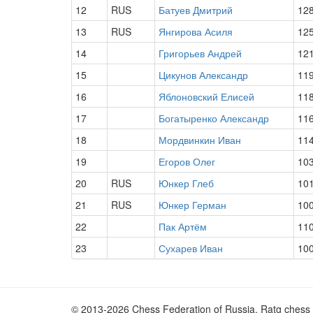
12
RUS
Батуев Дмитрий
12
13
RUS
Янгирова Асиля
12
14
Григорьев Андрей
12
15
Цикунов Александр
11
16
Яблоновский Елисей
11
17
Богатыренко Александр
11
18
Мордвинкин Иван
11
19
Егоров Олег
10
20
RUS
Юнкер Глеб
10
21
RUS
Юнкер Герман
10
22
Пак Артём
11
23
Сухарев Иван
10
© 2013-2026 Chess Federation of Russia. Ratg chess 