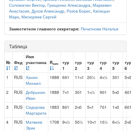
Соломатин Виктор
,
Грищенко Александра
,
Маркевич
Анастасия
,
Духов Александр
,
Разов Борис
,
Капицын
Марк
,
Мисюряев Сергей
Заместители главного секретаря:
Печатнова Наталья
Таблица
Имя
№
Фед
участника
R
тур
тур
тур
тур
тур
ту
нач
1
2
3
4
5
6
1
RUS
Ханин
1888
6б1
11ч1
2б½
4ч½
3б1
5ч
Михаил
2
RUS
Добрынин
1888
7ч1
3б1
1ч½
9б1
5ч0
4б
Иван
3
RUS
Сидорова
1883
8б1
2ч0
5ч1
7б1
1ч0
6б
Маргарита
4
RUS
Матвеев
1708
9ч½
5б½
10ч1
1б½
6ч½
2ч
Эрик