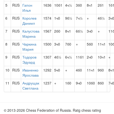
5
RUS
Гапон
1636
10б1
4ч½
3б0
8ч1
2б1
1б
Илья
6
RUS
Королев
1574
1ч0
9б½
7ч½
+
4б½
3ч
Даниил
7
RUS
Калустова
1567
2б0
8ч1
6б½
3ч0
+
11
Марина
8
RUS
Чаркина
1500
3ч0
7б0
+
5б0
11ч1
10
Мария
9
RUS
Тодоров
1307
4б½
6ч½
11б1
2ч0
10ч1
+
Эдуард
10
RUS
Иваненко
1292
5ч0
+
4б0
11ч1
9б0
8ч
Ярослава
11
RUS
Андрущак
1237
+
1б0
9ч0
10б0
8б0
7ч
Светлана
© 2013-2026 Chess Federation of Russia. Ratg chess rating