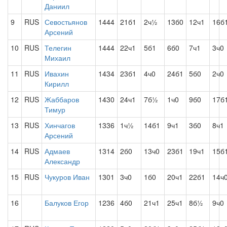
Даниил
9
RUS
Севостьянов
1444
21б1
2ч½
13б0
12ч1
16б
Арсений
10
RUS
Телегин
1444
22ч1
5б1
6б0
7ч1
3ч0
Михаил
11
RUS
Ивахин
1434
23б1
4ч0
24б1
5б0
2ч0
Кирилл
12
RUS
Жаббаров
1430
24ч1
7б½
1ч0
9б0
17б
Тимур
13
RUS
Хинчагов
1336
1ч½
14б1
9ч1
3б0
8ч1
Арсений
14
RUS
Адмаев
1314
2б0
13ч0
23б1
19ч1
15б
Александр
15
RUS
Чукуров Иван
1301
3ч0
1б0
20ч1
22б1
14ч
16
Балуков Егор
1236
4б0
21ч1
25ч1
8б½
9ч0