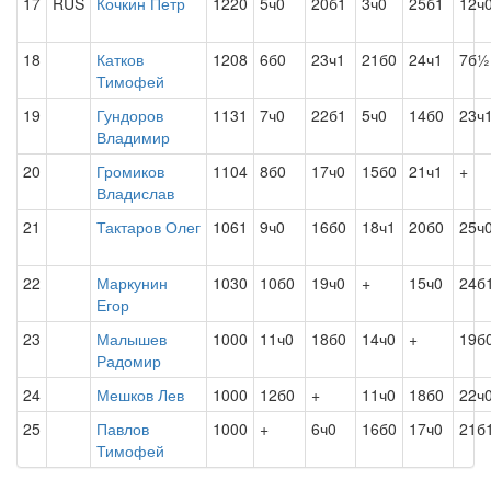
17
RUS
Кочкин Петр
1220
5ч0
20б1
3ч0
25б1
12ч
18
Катков
1208
6б0
23ч1
21б0
24ч1
7б½
Тимофей
19
Гундоров
1131
7ч0
22б1
5ч0
14б0
23ч
Владимир
20
Громиков
1104
8б0
17ч0
15б0
21ч1
+
Владислав
21
Тактаров Олег
1061
9ч0
16б0
18ч1
20б0
25ч
22
Маркунин
1030
10б0
19ч0
+
15ч0
24б
Егор
23
Малышев
1000
11ч0
18б0
14ч0
+
19б
Радомир
24
Мешков Лев
1000
12б0
+
11ч0
18б0
22ч
25
Павлов
1000
+
6ч0
16б0
17ч0
21б
Тимофей