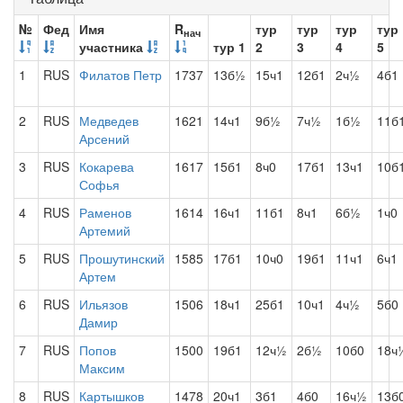
№
Фед
Имя
R
тур
тур
тур
тур
нач
участника
тур 1
2
3
4
5
1
RUS
Филатов Петр
1737
13б½
15ч1
12б1
2ч½
4б1
2
RUS
Медведев
1621
14ч1
9б½
7ч½
1б½
11б
Арсений
3
RUS
Кокарева
1617
15б1
8ч0
17б1
13ч1
10б
Софья
4
RUS
Раменов
1614
16ч1
11б1
8ч1
6б½
1ч0
Артемий
5
RUS
Прошутинский
1585
17б1
10ч0
19б1
11ч1
6ч1
Артем
6
RUS
Ильязов
1506
18ч1
25б1
10ч1
4ч½
5б0
Дамир
7
RUS
Попов
1500
19б1
12ч½
2б½
10б0
18ч
Максим
8
RUS
Картышков
1478
20ч1
3б1
4б0
16ч½
13б