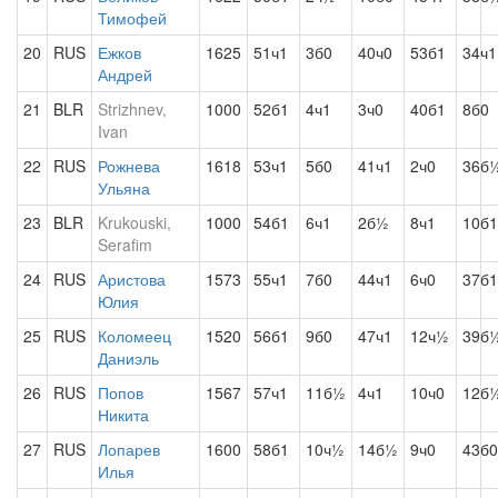
Тимофей
20
RUS
Ежков
1625
51ч1
3б0
40ч0
53б1
34ч1
Андрей
21
BLR
Strizhnev,
1000
52б1
4ч1
3ч0
40б1
8б0
Ivan
22
RUS
Рожнева
1618
53ч1
5б0
41ч1
2ч0
36б
Ульяна
23
BLR
Krukouski,
1000
54б1
6ч1
2б½
8ч1
10б1
Serafim
24
RUS
Аристова
1573
55ч1
7б0
44ч1
6ч0
37б1
Юлия
25
RUS
Коломеец
1520
56б1
9б0
47ч1
12ч½
39б
Даниэль
26
RUS
Попов
1567
57ч1
11б½
4ч1
10ч0
12б
Никита
27
RUS
Лопарев
1600
58б1
10ч½
14б½
9ч0
43б0
Илья