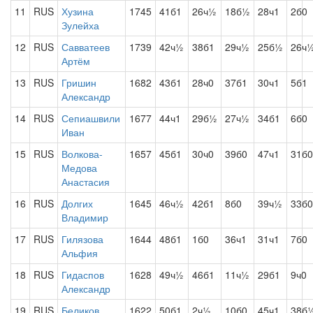
11
RUS
Хузина
1745
41б1
26ч½
18б½
28ч1
2б0
Зулейха
12
RUS
Савватеев
1739
42ч½
38б1
29ч½
25б½
26ч
Артём
13
RUS
Гришин
1682
43б1
28ч0
37б1
30ч1
5б1
Александр
14
RUS
Сепиашвили
1677
44ч1
29б½
27ч½
34б1
6б0
Иван
15
RUS
Волкова-
1657
45б1
30ч0
39б0
47ч1
31б0
Медова
Анастасия
16
RUS
Долгих
1645
46ч½
42б1
8б0
39ч½
33б0
Владимир
17
RUS
Гилязова
1644
48б1
1б0
36ч1
31ч1
7б0
Альфия
18
RUS
Гидаспов
1628
49ч½
46б1
11ч½
29б1
9ч0
Александр
19
RUS
Беликов
1622
50б1
2ч½
10б0
45ч1
38б