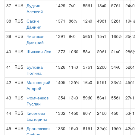
37
RUS
Дудкин
1429
7ч0
55б1
13ч0
57б1
24ч0
Алексей
38
RUS
Сасин
1371
8б½
12ч0
49б1
32б1
19ч
Даниил
39
RUS
Чистяков
1391
9ч0
56б1
15ч1
16б½
25ч
Дмитрий
40
RUS
Шишкин Лев
1373
10б0
58ч1
20б1
21ч0
28б
41
RUS
Булкина
1326
11ч0
57б1
22б0
54ч0
52б1
Полина
42
RUS
Маковецкий
1405
12б½
16ч0
51б1
33ч½
45б1
Андрей
43
RUS
Фомченков
1354
13ч0
59б0
56ч1
55б1
27ч1
Руслан
44
RUS
Киселева
1332
14б0
60ч1
24б0
4б0
53ч1
Екатерина
45
RUS
Драневская
1330
15ч0
61б1
32ч½
19б0
42ч0
София