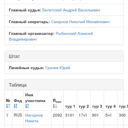
Главный судья:
Белетский Андрей Васильевич
Главный секретарь:
Смирнов Николай Михайлович
Главный организатор:
Рыбинский Алексей
Владимирович
Штат
Линейные судьи:
Грачев Юрий
Таблица
Имя
№
Фед
участника
R
нач
тур 1
тур 2
тур 3
тур 4
тур 
1
RUS
Нагорнов
2092
31б1
17ч1
9б1
5ч1
3б0
Никита