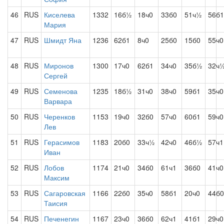
46
RUS
Киселева
1332
16б½
18ч0
33б0
51ч½
56б1
Мария
47
RUS
Шмидт Яна
1236
62б1
8ч0
25б0
15б0
55ч0
48
RUS
Миронов
1300
17ч0
62б1
34ч0
35б½
32ч
Сергей
49
RUS
Семенова
1235
18б½
31ч0
38ч0
59б1
35ч0
Варвара
50
RUS
Черенков
1153
19ч0
32б0
57ч0
60б1
59ч0
Лев
51
RUS
Герасимов
1183
20б0
33ч½
42ч0
46б½
57ч1
Иван
52
RUS
Лобов
1174
21ч0
34б0
61ч1
36б0
41ч0
Максим
53
RUS
Сагаровская
1166
22б0
35ч0
58б1
20ч0
44б0
Таисия
54
RUS
Печенегин
1167
23ч0
36б0
62ч1
41б1
29ч0