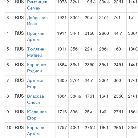
2
RUS
Румянцев
1978
32ч1
19б½
23ч½
22б1
11ч1
Семен
3
RUS
Добрынин
1921
33б1
20ч1
21б1
7ч1
1ч1
Иван
4
RUS
Пронкин
1914
34ч1
21б0
26б0
44ч1
30б1
Артём
5
RUS
Тюлягин
1911
35б1
22ч1
28б1
1б0
13ч0
Матвей
6
RUS
Карпенко
1864
36ч1
23б0
35ч1
24б1
14ч1
Родион
7
RUS
Артемов
1805
37б1
24ч1
30б1
3б0
17ч1
Егор
8
RUS
Власова
1804
38ч½
47б1
16ч1
23б0
21ч1
Олеся
9
RUS
Юлдашев
1716
39б1
25ч1
1ч0
27б1
18б1
Егор
10
RUS
Королев
1757
40ч1
27б½
19ч1
26б1
23ч0
Артём