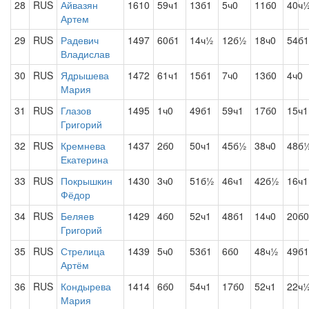
28
RUS
Айвазян
1610
59ч1
13б1
5ч0
11б0
40ч
Артем
29
RUS
Радевич
1497
60б1
14ч½
12б½
18ч0
54б1
Владислав
30
RUS
Ядрышева
1472
61ч1
15б1
7ч0
13б0
4ч0
Мария
31
RUS
Глазов
1495
1ч0
49б1
59ч1
17б0
15ч1
Григорий
32
RUS
Кремнева
1437
2б0
50ч1
45б½
38ч0
48б
Екатерина
33
RUS
Покрышкин
1430
3ч0
51б½
46ч1
42б½
16ч1
Фёдор
34
RUS
Беляев
1429
4б0
52ч1
48б1
14ч0
20б0
Григорий
35
RUS
Стрелица
1439
5ч0
53б1
6б0
48ч½
49б1
Артём
36
RUS
Кондырева
1414
6б0
54ч1
17б0
52ч1
22ч
Мария