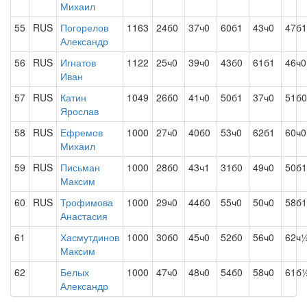
Михаил
55
RUS
Погорелов
1163
24б0
37ч0
60б1
43ч0
47б1
Александр
56
RUS
Игнатов
1122
25ч0
39ч0
43б0
61б1
46ч0
Иван
57
RUS
Катин
1049
26б0
41ч0
50б1
37ч0
51б0
Ярослав
58
RUS
Ефремов
1000
27ч0
40б0
53ч0
62б1
60ч0
Михаил
59
RUS
Письман
1000
28б0
43ч1
31б0
49ч0
50б1
Максим
60
RUS
Трофимова
1000
29ч0
44б0
55ч0
50ч0
58б1
Анастасия
61
Хасмутдинов
1000
30б0
45ч0
52б0
56ч0
62ч
Максим
62
Белых
1000
47ч0
48ч0
54б0
58ч0
61б
Александр