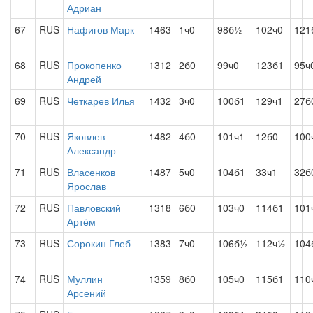
Адриан
67
RUS
Нафигов Марк
1463
1ч0
98б½
102ч0
121
68
RUS
Прокопенко
1312
2б0
99ч0
123б1
95ч
Андрей
69
RUS
Четкарев Илья
1432
3ч0
100б1
129ч1
27б
70
RUS
Яковлев
1482
4б0
101ч1
12б0
100
Александр
71
RUS
Власенков
1487
5ч0
104б1
33ч1
32б
Ярослав
72
RUS
Павловский
1318
6б0
103ч0
114б1
101
Артём
73
RUS
Сорокин Глеб
1383
7ч0
106б½
112ч½
104
74
RUS
Муллин
1359
8б0
105ч0
115б1
110
Арсений