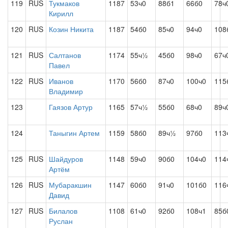
119
RUS
Тукмаков
1187
53ч0
88б1
66б0
78ч
Кирилл
120
RUS
Козин Никита
1187
54б0
85ч0
94ч0
108
121
RUS
Салтанов
1174
55ч½
45б0
98ч0
67ч
Павел
122
RUS
Иванов
1170
56б0
87ч0
100ч0
115
Владимир
123
Гаязов Артур
1165
57ч½
55б0
68ч0
89ч
124
Таныгин Артем
1159
58б0
89ч½
97б0
113
125
RUS
Шайдуров
1148
59ч0
90б0
104ч0
114
Артём
126
RUS
Мубаракшин
1147
60б0
91ч0
101б0
116
Давид
127
RUS
Билалов
1108
61ч0
92б0
108ч1
85б
Руслан