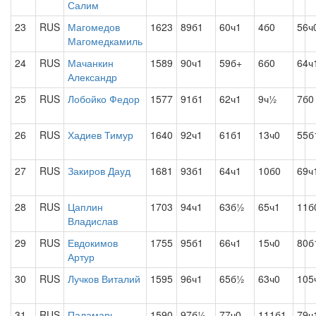
Салим
23
RUS
Магомедов
1623
89б1
60ч1
4б0
56ч
Магомедкамиль
24
RUS
Мачанкин
1589
90ч1
59б+
6б0
64ч
Александр
25
RUS
Лобойко Федор
1577
91б1
62ч1
9ч½
7б0
26
RUS
Хадиев Тимур
1640
92ч1
61б1
13ч0
55б
27
RUS
Закиров Дауд
1681
93б1
64ч1
10б0
69ч
28
RUS
Цаплин
1703
94ч1
63б½
65ч1
11б
Владислав
29
RUS
Евдокимов
1755
95б1
66ч1
15ч0
80б
Артур
30
RUS
Лучков Виталий
1595
96ч1
65б½
63ч0
105
31
RUS
Паламарь
1590
97б½
77ч0
111б1
79ч