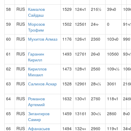
58
RUS
Камалов
1529
124ч1
21б½
39ч0
109
Сайдаш
59
RUS
Морозов
1502
125б1
24ч-
0
91ч
Трофим
60
RUS
Мухитов Алмаз
1176
126ч1
23б0
103ч0
99б
61
RUS
Гаранин
1493
127б1
26ч0
105б0
93ч
Кирилл
62
RUS
Кириллов
1473
128ч1
25б0
109ч½
106
Михаил
63
RUS
Салихов Аскар
1528
129б1
28ч½
30б1
21б
64
RUS
Романов
1632
130ч1
27б0
118ч1
24б
Артемий
65
RUS
Зигангиров
1459
131б1
30ч½
28б0
8ч0
Самир
66
RUS
Афанасьев
1494
132ч+
29б0
119ч1
34ч