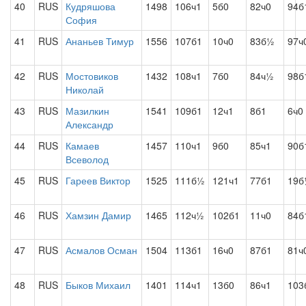
40
RUS
Кудряшова
1498
106ч1
5б0
82ч0
94б
София
41
RUS
Ананьев Тимур
1556
107б1
10ч0
83б½
97ч
42
RUS
Мостовиков
1432
108ч1
7б0
84ч½
98б
Николай
43
RUS
Мазилкин
1541
109б1
12ч1
8б1
6ч0
Александр
44
RUS
Камаев
1457
110ч1
9б0
85ч1
90б
Всеволод
45
RUS
Гареев Виктор
1525
111б½
121ч1
77б1
19б
46
RUS
Хамзин Дамир
1465
112ч½
102б1
11ч0
84б
47
RUS
Асмалов Осман
1504
113б1
16ч0
87б1
81ч
48
RUS
Быков Михаил
1401
114ч1
13б0
86ч1
103