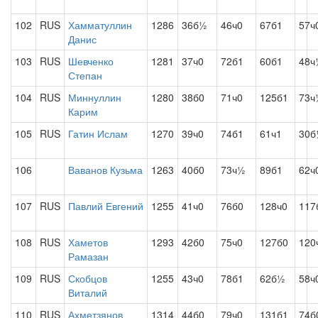
102
RUS
Хамматуллин
1286
36б½
46ч0
67б1
57ч
Данис
103
RUS
Шевченко
1281
37ч0
72б1
60б1
48ч
Степан
104
RUS
Миннуллин
1280
38б0
71ч0
125б1
73ч
Карим
105
RUS
Гатин Ислам
1270
39ч0
74б1
61ч1
30б
106
Ваванов Кузьма
1263
40б0
73ч½
89б1
62ч
107
RUS
Павлий Евгений
1255
41ч0
76б0
128ч0
117
108
RUS
Хаметов
1293
42б0
75ч0
127б0
120
Рамазан
109
RUS
Скобцов
1255
43ч0
78б1
62б½
58ч
Виталий
110
RUS
Ахметзянов
1314
44б0
79ч0
131б1
74б