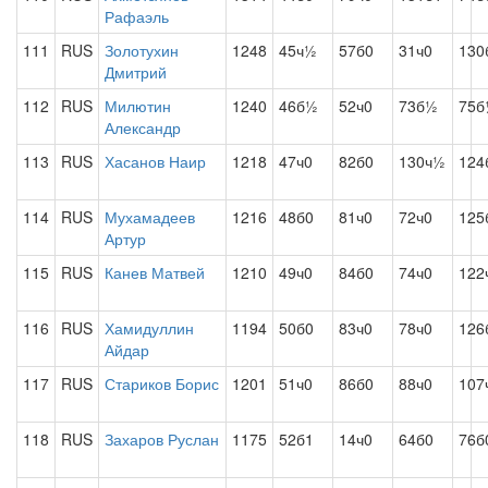
Рафаэль
111
RUS
Золотухин
1248
45ч½
57б0
31ч0
130
Дмитрий
112
RUS
Милютин
1240
46б½
52ч0
73б½
75б
Александр
113
RUS
Хасанов Наир
1218
47ч0
82б0
130ч½
124
114
RUS
Мухамадеев
1216
48б0
81ч0
72ч0
125
Артур
115
RUS
Канев Матвей
1210
49ч0
84б0
74ч0
122
116
RUS
Хамидуллин
1194
50б0
83ч0
78ч0
126
Айдар
117
RUS
Стариков Борис
1201
51ч0
86б0
88ч0
107
118
RUS
Захаров Руслан
1175
52б1
14ч0
64б0
76б