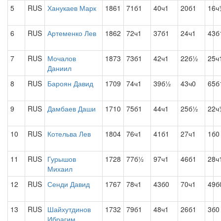
5
RUS
Ханукаев Марк
1861
71б1
40ч1
20б1
16ч
6
RUS
Артеменко Лев
1862
72ч1
37б1
24ч1
43б
7
RUS
Мочалов
1873
73б1
42ч1
22б½
25ч
Даниил
8
RUS
Бароян Давид
1709
74ч1
39б½
43ч0
65б
9
RUS
Дамбаев Даши
1710
75б1
44ч1
25б½
22ч
10
RUS
Котельва Лев
1804
76ч1
41б1
27ч1
1б0
11
RUS
Гурышов
1728
77б½
97ч1
46б1
28ч
Михаил
12
RUS
Сенди Давид
1767
78ч1
43б0
70ч1
49б
13
RUS
Шайхутдинов
1732
79б1
48ч1
26б1
3б0
Ибрагим