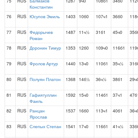
75
RUS
Балмаков
1287
9ч0
108б1
34б0
112
Константин
76
RUS
Юсупов Эмиль
1403
10б0
107ч1
36б0
118
77
RUS
Федорычев
1487
11ч½
31б1
45ч0
35б
Роман
78
RUS
Доронин Тимур
1353
12б0
109ч0
116б1
119
79
RUS
Фролов Артур
1440
13ч0
110б1
35ч½
31б
80
RUS
Полуян Платон
1368
14б½
36ч½
38б1
29ч
81
RUS
Гафиятуллин
1592
15ч0
114б1
37ч1
47б
Фаиль
82
RUS
Ранцан
1537
16б0
113ч1
40б1
36ч
Ярослав
83
RUS
Слепых Степан
1541
17ч0
116б1
41ч½
33б