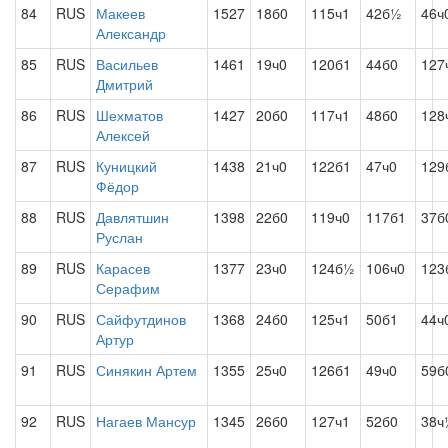
84
RUS
Макеев
1527
18б0
115ч1
42б½
46ч
Александр
85
RUS
Васильев
1461
19ч0
120б1
44б0
127
Дмитрий
86
RUS
Шехматов
1427
20б0
117ч1
48б0
128
Алексей
87
RUS
Куницкий
1438
21ч0
122б1
47ч0
129
Фёдор
88
RUS
Давлятшин
1398
22б0
119ч0
117б1
37б
Руслан
89
RUS
Карасев
1377
23ч0
124б½
106ч0
123
Серафим
90
RUS
Сайфутдинов
1368
24б0
125ч1
50б1
44ч
Артур
91
RUS
Синякин Артем
1355
25ч0
126б1
49ч0
59б
92
RUS
Нагаев Мансур
1345
26б0
127ч1
52б0
38ч