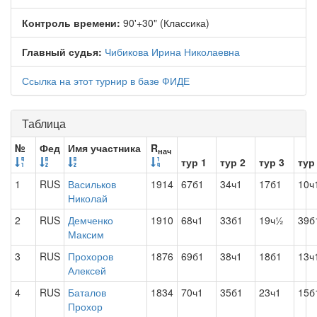
Контроль времени:
90'+30" (Классика)
Главный судья:
Чибикова Ирина Николаевна
Ссылка на этот турнир в базе ФИДЕ
Таблица
№
Фед
Имя участника
R
нач
тур 1
тур 2
тур 3
тур
1
RUS
Васильков
1914
67б1
34ч1
17б1
10ч
Николай
2
RUS
Демченко
1910
68ч1
33б1
19ч½
39б
Максим
3
RUS
Прохоров
1876
69б1
38ч1
18б1
13ч
Алексей
4
RUS
Баталов
1834
70ч1
35б1
23ч1
15б
Прохор