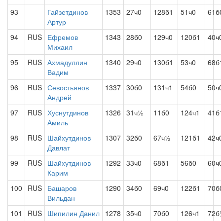
93
Гайзетдинов
1353
27ч0
128б1
51ч0
61б
Артур
94
RUS
Ефремов
1343
28б0
129ч0
120б1
40ч
Михаил
95
RUS
Ахмадуллин
1340
29ч0
130б1
53ч0
68б
Вадим
96
RUS
Севостьянов
1337
30б0
131ч1
54б0
50ч
Андрей
97
RUS
Хуснутдинов
1326
31ч½
11б0
124ч1
41б
Амиль
98
RUS
Шайхутдинов
1307
32б0
67ч½
121б1
42ч
Давлат
99
RUS
Шайхутдинов
1292
33ч0
68б1
56б0
60ч
Карим
100
RUS
Башаров
1290
34б0
69ч0
122б1
70б
Вильдан
101
RUS
Шипилин Данил
1278
35ч0
70б0
126ч1
72б