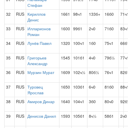
Стефан
32
RUS
Кириллов
1661
98ч1
133б+
16б0
71ч
Денис
33
RUS
Илларионов
1600
99б1
2ч0
71б0
83ч
Роман
34
RUS
Лунёв Павел
1320
100ч1
1б0
75ч1
66б
35
RUS
Григорьев
1545
101б1
4ч0
79б½
77ч
Александр
36
RUS
Мурзин Мурат
1609
102ч½
80б½
76ч1
82б
37
RUS
Туровец
1650
103б1
6ч0
81б0
88ч
Ярослав
38
RUS
Амиров Динар
1640
104ч1
3б0
80ч0
92б
39
RUS
Денисов Данил
1593
105б1
8ч½
58б1
2ч0