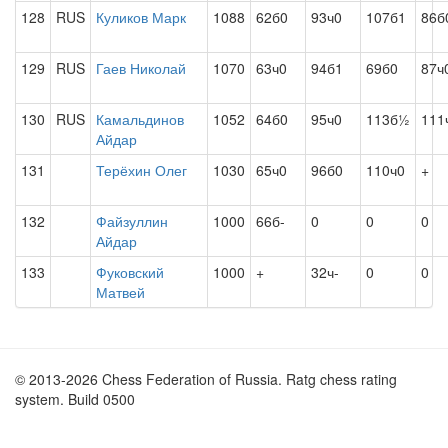
128
RUS
Куликов Марк
1088
62б0
93ч0
107б1
86б
129
RUS
Гаев Николай
1070
63ч0
94б1
69б0
87ч
130
RUS
Камальдинов
1052
64б0
95ч0
113б½
111
Айдар
131
Терёхин Олег
1030
65ч0
96б0
110ч0
+
132
Файзуллин
1000
66б-
0
0
0
Айдар
133
Фуковский
1000
+
32ч-
0
0
Матвей
© 2013-2026 Chess Federation of Russia. Ratg chess rating
system. Build 0500