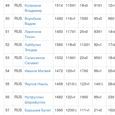
49
RUS
Колмаков
1514
115б1
18ч0
91б1
12ч
Владимир
50
RUS
Воробьев
1492
116ч1
15б0
90ч0
96б
Вадим
51
RUS
Ларионов
1450
117б1
20ч0
93б1
14ч
Тихон
52
RUS
Хайбулин
1560
118ч0
112б1
92ч1
17ч
Эльдар
53
RUS
Салихзянов
1532
119б1
22ч0
95б1
18ч
Салават
54
RUS
Иванов Матвей
1472
120ч1
17б0
96ч1
20ч
55
RUS
Якупов Наиль
1458
121б½
123ч1
14б½
26ч
56
RUS
Нутфуллин
1682
122ч1
19б0
99ч1
23б
Шарифулла
57
RUS
Барышев Булат
1365
123б½
111ч1
21ч0
102