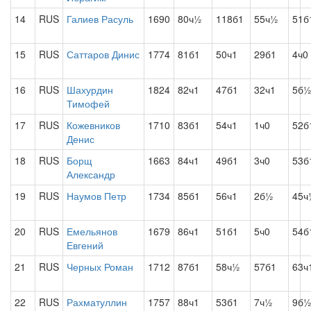
14
RUS
Галиев Расуль
1690
80ч½
118б1
55ч½
51б
15
RUS
Саттаров Динис
1774
81б1
50ч1
29б1
4ч0
16
RUS
Шахурдин
1824
82ч1
47б1
32ч1
5б
Тимофей
17
RUS
Кожевников
1710
83б1
54ч1
1ч0
52б
Денис
18
RUS
Борщ
1663
84ч1
49б1
3ч0
53б
Александр
19
RUS
Наумов Петр
1734
85б1
56ч1
2б½
45ч
20
RUS
Емельянов
1679
86ч1
51б1
5ч0
54б
Евгений
21
RUS
Черных Роман
1712
87б1
58ч½
57б1
63ч
22
RUS
Рахматуллин
1757
88ч1
53б1
7ч½
9б