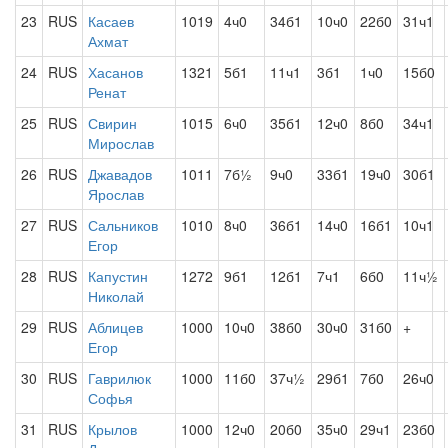
23
RUS
Касаев
1019
4ч0
34б1
10ч0
22б0
31ч1
Ахмат
24
RUS
Хасанов
1321
5б1
11ч1
3б1
1ч0
15б0
Ренат
25
RUS
Свирин
1015
6ч0
35б1
12ч0
8б0
34ч1
Мирослав
26
RUS
Джавадов
1011
7б½
9ч0
33б1
19ч0
30б1
Ярослав
27
RUS
Сальников
1010
8ч0
36б1
14ч0
16б1
10ч1
Егор
28
RUS
Капустин
1272
9б1
12б1
7ч1
6б0
11ч½
Николай
29
RUS
Аблицев
1000
10ч0
38б0
30ч0
31б0
+
Егор
30
RUS
Гаврилюк
1000
11б0
37ч½
29б1
7б0
26ч0
Софья
31
RUS
Крылов
1000
12ч0
20б0
35ч0
29ч1
23б0