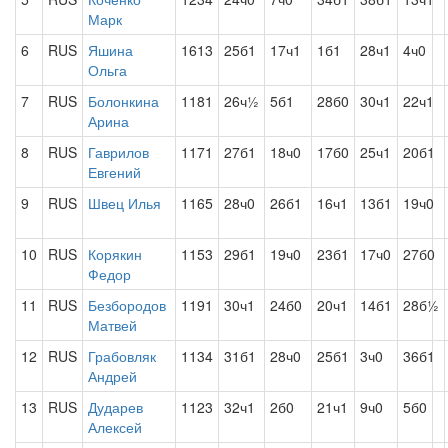
Марк
6
RUS
Яшина
1613
25б1
17ч1
1б1
28ч1
4ч0
Ольга
7
RUS
Болонкина
1181
26ч½
5б1
28б0
30ч1
22ч1
Арина
8
RUS
Гаврилов
1171
27б1
18ч0
17б0
25ч1
20б1
Евгений
9
RUS
Швец Илья
1165
28ч0
26б1
16ч1
13б1
19ч0
10
RUS
Корякин
1153
29б1
19ч0
23б1
17ч0
27б0
Федор
11
RUS
Безбородов
1191
30ч1
24б0
20ч1
14б1
28б½
Матвей
12
RUS
Грабовляк
1134
31б1
28ч0
25б1
3ч0
36б1
Андрей
13
RUS
Дударев
1123
32ч1
2б0
21ч1
9ч0
5б0
Алексей