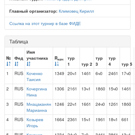
Главный организатор:
Климовец Кирилл
Ссылка на этот турнир в базе ФИДЕ
Таблица
Имя
№
Фед
участника
R
тур
тур
тур
нач
1
тур 2
3
4
тур 5
1
RUS
Коченко
1349
20ч1
14б1
6ч0
24б1
17ч0
Таисия
2
RUS
Кочергина
1306
21б1
13ч1
18б0
15ч0
14б1
Нина
3
RUS
Мнацаканян
1246
22ч1
16б1
24ч0
12б1
18б0
Марианна
4
RUS
Козырев
1664
23б1
15ч1
19б1
18ч1
6б1
Игорь
5
RUS
Коченко
1234
24ч0
7ч0
34б1
38б1
13ч1