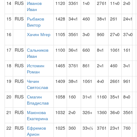
14
RUS
Иванов
1120
33б1
1ч0
27б1
11ч0
2ч0
Иван
15
RUS
Рыбаков
1428
34ч1
4б0
38ч1
2б1
24ч1
Виктор
16
Хачян Мгер
1105
35б1
3ч0
9б0
27ч0
37ч0
17
RUS
Сальников
1100
36ч1
6б0
8ч1
10б1
1б1
Иван
18
RUS
Истомин
1465
37б1
8б1
2ч1
4б0
3ч1
Роман
19
RUS
Чечин
1409
38ч1
10б1
4ч0
26б1
9б1
Святослав
20
RUS
Смагин
1058
1б0
31ч1
11б0
35ч1
8ч0
Владислав
21
RUS
Маюнова
1032
2ч0
32б+
13б0
36ч0
35б1
Екатерина
22
RUS
Ефремов
1025
3б0
33ч½
37б1
23ч1
7б0
Арион