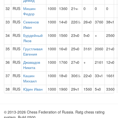
Демид
32
RUS
Мишин
1000
13б0
21ч-
0
0
0
Федор
33
RUS
Семенов
1000
14ч0
22б½
26ч0
37б0
38ч1
Иван
34
RUS
Бурдейный
1000
15б0
23ч0
5ч0
+
25б0
Яков
35
RUS
Грустливая
1000
16ч0
25ч0
31б1
20б0
21ч0
Евгения
36
RUS
Джавадов
1000
17б0
27ч0
+
21б1
12ч0
Никита
37
RUS
Кашин
1000
18ч0
30б½
22ч0
33ч1
16б1
Михаил
38
RUS
Юдин Иван
1000
19б0
29ч1
15б0
5ч0
33б0
© 2013-2026 Chess Federation of Russia. Ratg chess rating
system. Build 0500