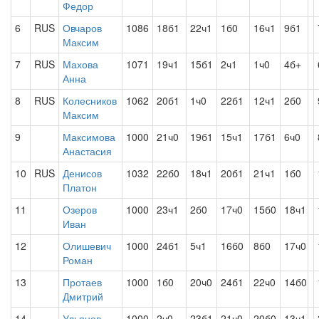
Федор
6
RUS
Овчаров
1086
18б1
22ч1
1б0
16ч1
9б1
Максим
7
RUS
Махова
1071
19ч1
15б1
2ч1
1ч0
4б+
Анна
8
RUS
Колесников
1062
20б1
1ч0
22б1
12ч1
2б0
Максим
9
Максимова
1000
21ч0
19б1
15ч1
17б1
6ч0
Анастасия
10
RUS
Денисов
1032
22б0
18ч1
20б1
21ч1
1б0
Платон
11
Озеров
1000
23ч1
2б0
17ч0
15б0
18ч1
Иван
12
Олишевич
1000
24б1
5ч1
16б0
8б0
17ч0
Роман
13
Протаев
1000
1б0
20ч0
24б1
22ч0
14б0
Дмитрий
14
Ульянов
1000
2ч0
23б1
21ч0
20б0
13ч1