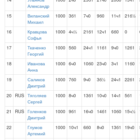
Александр
15
Виланский
1000
3б1
7ч0
9б0
11ч1
21б½
Михаил
16
Кравцова
1000
4ч½
21б1
12ч1
6б0
0
Софья
17
Ткаченко
1000
5б0
24ч1
11б1
9ч0
12б1
Георгий
18
Иванова
1000
6ч0
10б0
23ч0
3ч1
11б0
Анна
19
Саликов
1000
7б0
9ч0
3б½
24ч1
22б1
Дмитрий
20
RUS
Тяголяев
1000
8ч0
13б1
10ч0
14ч1
5б1
Сергей
21
RUS
Голенков
1000
9б1
16ч0
14б1
10б0
15ч½
Дмитрий
22
Глумов
1000
10ч1
6б0
8ч0
13б1
19ч0
Артемий