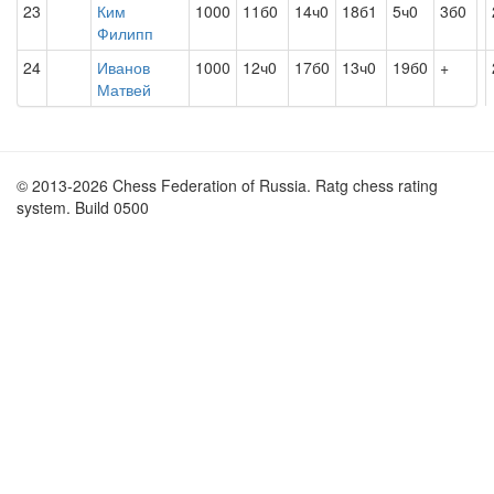
23
Ким
1000
11б0
14ч0
18б1
5ч0
3б0
Филипп
24
Иванов
1000
12ч0
17б0
13ч0
19б0
+
Матвей
© 2013-2026 Chess Federation of Russia. Ratg chess rating
system. Build 0500