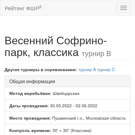
β
Рейтинг ФШР
Toggl
naviga
Весенний Софрино-
парк, классика
турнир B
Другие турниры в соревновании:
турнир A
турнир C
Общая информация
Метод жеребьёвки:
Швейцарская
Даты проведения:
30.05.2022 - 02.06.2022
Место проведения:
Пушкинский г.о., Московская область
Контроль времени:
30' + 30" (Классика)