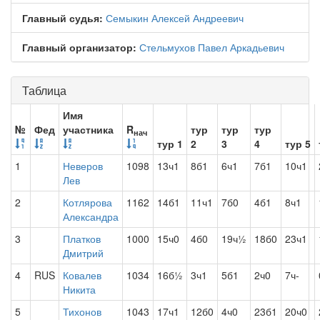
Главный судья:
Семыкин Алексей Андреевич
Главный организатор:
Стельмухов Павел Аркадьевич
Таблица
Имя
№
Фед
участника
R
тур
тур
тур
нач
тур 1
2
3
4
тур 5
1
Неверов
1098
13ч1
8б1
6ч1
7б1
10ч1
Лев
2
Котлярова
1162
14б1
11ч1
7б0
4б1
8ч1
Александра
3
Платков
1000
15ч0
4б0
19ч½
18б0
23ч1
Дмитрий
4
RUS
Ковалев
1034
16б½
3ч1
5б1
2ч0
7ч-
Никита
5
Тихонов
1043
17ч1
12б0
4ч0
23б1
20ч0