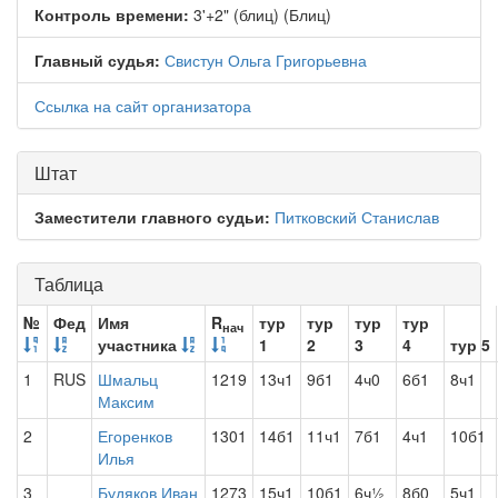
Контроль времени:
3'+2" (блиц) (Блиц)
Главный судья:
Свистун Ольга Григорьевна
Ссылка на сайт организатора
Штат
Заместители главного судьи:
Питковский Станислав
Таблица
№
Фед
Имя
R
тур
тур
тур
тур
нач
участника
1
2
3
4
тур 5
1
RUS
Шмальц
1219
13ч1
9б1
4ч0
6б1
8ч1
Максим
2
Егоренков
1301
14б1
11ч1
7б1
4ч1
10б1
Илья
3
Будяков Иван
1273
15ч1
10б1
6ч½
8б0
5ч1