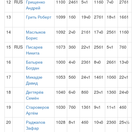
12
RUS
Грищенко
1100
24б1
5ч1
11б0
7ч0
27б1
Андрей
13
Грить Роберт
1099
1б0
19ч0
27б1
18ч1
16б1
14
Маслыков
1092
2ч0
21б1
17ч0
25б1
11б0
Борис
15
RUS
Писарев
1073
3б0
22ч1
25б1
5ч1
7б0
Никита
16
Батырев
1000
4ч0
23б1
8ч0
26б1
13ч0
Богдан
17
Микадзе
1053
5б0
24ч1
14б1
10б0
22ч1
Давид
18
Дегтярёв
1040
6ч0
8б0
23ч1
13б0
24ч0
Семён
19
Староверов
1030
7б0
13б1
9ч1
11ч1
4б0
Артём
20
Раджапов
1028
8ч1
4б0
10ч0
23б0
25ч½
Зафар