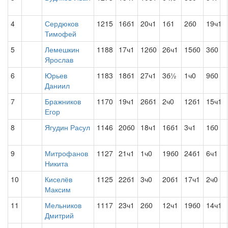
4
Сердюков
1215
16б1
20ч1
1б1
2б0
19ч1
Тимофей
5
Лемешкин
1188
17ч1
12б0
26ч1
15б0
3б0
Ярослав
6
Юрьев
1183
18б1
27ч1
3б½
1ч0
9б0
Даниил
7
Бражников
1170
19ч1
26б1
2ч0
12б1
15ч1
Егор
8
Ягудин Расул
1146
20б0
18ч1
16б1
3ч1
1б0
9
Митрофанов
1127
21ч1
1ч0
19б0
24б1
6ч1
Никита
10
Киселёв
1125
22б1
3ч0
20б1
17ч1
2ч0
Максим
11
Мельников
1117
23ч1
2б0
12ч1
19б0
14ч1
Дмитрий