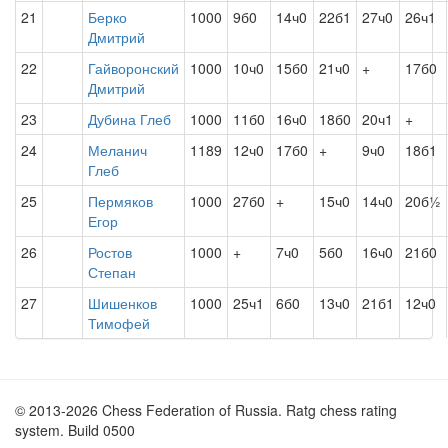
21
Берко
1000
9б0
14ч0
22б1
27ч0
26ч1
Дмитрий
22
Гайворонский
1000
10ч0
15б0
21ч0
+
17б0
Дмитрий
23
Дубина Глеб
1000
11б0
16ч0
18б0
20ч1
+
24
Меланич
1189
12ч0
17б0
+
9ч0
18б1
Глеб
25
Пермяков
1000
27б0
+
15ч0
14ч0
20б½
Егор
26
Ростов
1000
+
7ч0
5б0
16ч0
21б0
Степан
27
Шишенков
1000
25ч1
6б0
13ч0
21б1
12ч0
Тимофей
© 2013-2026 Chess Federation of Russia. Ratg chess rating
system. Build 0500