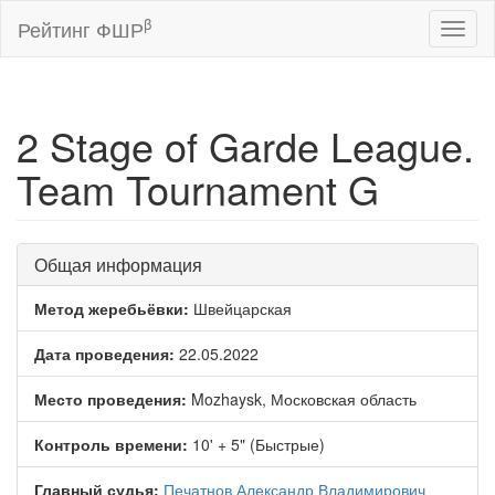
β
Рейтинг ФШР
Toggl
naviga
2 Stage of Garde League.
Team Tournament G
Общая информация
Метод жеребьёвки:
Швейцарская
Дата проведения:
22.05.2022
Место проведения:
Mozhaysk, Московская область
Контроль времени:
10' + 5" (Быстрые)
Главный судья:
Печатнов Александр Владимирович