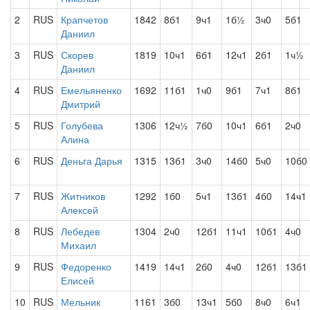
2
RUS
Крапчетов
1842
8б1
9ч1
1б½
3ч0
5б1
Даниил
3
RUS
Скорев
1819
10ч1
6б1
12ч1
2б1
1ч½
Даниил
4
RUS
Емельяненко
1692
11б1
1ч0
9б1
7ч1
8б1
Дмитрий
5
RUS
Голубева
1306
12ч½
7б0
10ч1
6б1
2ч0
Алина
6
RUS
Деньга Дарья
1315
13б1
3ч0
14б0
5ч0
10б0
7
RUS
Житников
1292
1б0
5ч1
13б1
4б0
14ч1
Алексей
8
RUS
Лебедев
1304
2ч0
12б1
11ч1
10б1
4ч0
Михаил
9
RUS
Федоренко
1419
14ч1
2б0
4ч0
12б1
13б1
Елисей
10
RUS
Мельник
1161
3б0
13ч1
5б0
8ч0
6ч1