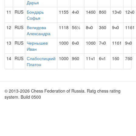
Дарья
11
RUS
Бондарь
1155
4ч0
14б0
8б0
13ч0
12ч0
Софья
12
RUS
Велидова
1118
5б½
8ч0
3б0
9ч0
11б1
Александра
13
RUS
Чернышев
1000
6ч0
10б0
7ч0
11б1
9ч0
Иван
14
RUS
Слабоспицкий
1000
9б0
11ч1
6ч1
1б0
7б0
Платон
© 2013-2026 Chess Federation of Russia. Ratg chess rating
system. Build 0500