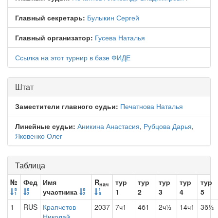
Главный секретарь:
Булыкин Сергей
Главный организатор:
Гусева Наталья
Ссылка на этот турнир в базе ФИДЕ
Штат
Заместители главного судьи:
Печатнова Наталья
Линейные судьи:
Аникина Анастасия
,
Рубцова Дарья
,
Яковенко Олег
Таблица
№
Фед
Имя
R
тур
тур
тур
тур
тур
нач
участника
1
2
3
4
5
1
RUS
Крапчетов
2037
7ч1
4б1
2ч½
14ч1
3б½
Николай