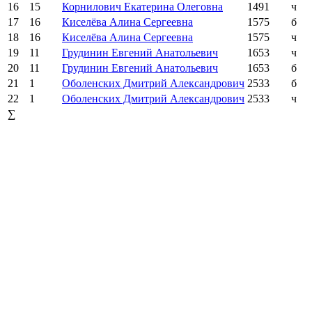
16
15
Корнилович Екатерина Олеговна
1491
ч
17
16
Киселёва Алина Сергеевна
1575
б
18
16
Киселёва Алина Сергеевна
1575
ч
19
11
Грудинин Евгений Анатольевич
1653
ч
20
11
Грудинин Евгений Анатольевич
1653
б
21
1
Оболенских Дмитрий Александрович
2533
б
22
1
Оболенских Дмитрий Александрович
2533
ч
∑