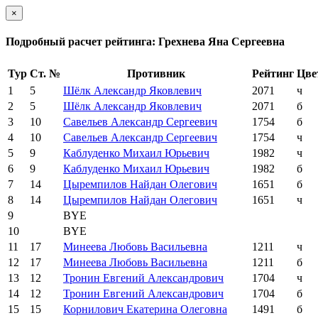
×
Подробный расчет рейтинга: Грехнева Яна Сергеевна
Тур
Ст. №
Противник
Рейтинг
Цве
1
5
Шёлк Александр Яковлевич
2071
ч
2
5
Шёлк Александр Яковлевич
2071
б
3
10
Савельев Александр Сергеевич
1754
б
4
10
Савельев Александр Сергеевич
1754
ч
5
9
Каблуденко Михаил Юрьевич
1982
ч
6
9
Каблуденко Михаил Юрьевич
1982
б
7
14
Цыремпилов Найдан Олегович
1651
б
8
14
Цыремпилов Найдан Олегович
1651
ч
9
BYE
10
BYE
11
17
Минеева Любовь Васильевна
1211
ч
12
17
Минеева Любовь Васильевна
1211
б
13
12
Тронин Евгений Александрович
1704
ч
14
12
Тронин Евгений Александрович
1704
б
15
15
Корнилович Екатерина Олеговна
1491
б