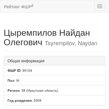
β
Рейтинг ФШР
Toggl
naviga
Цыремпилов Найдан
Олегович
Tsyrempilov, Naydan
Общая информация
ФШР ID
: 95104
Пол
: М
Регион
: 38 (Иркутская область)
Год рождения
: 2009