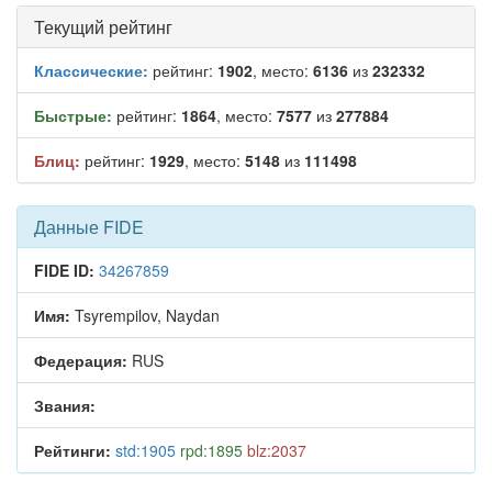
Текущий рейтинг
Классические:
рейтинг:
1902
, место:
6136
из
232332
Быстрые:
рейтинг:
1864
, место:
7577
из
277884
Блиц:
рейтинг:
1929
, место:
5148
из
111498
Данные FIDE
FIDE ID:
34267859
Имя:
Tsyrempilov, Naydan
Федерация:
RUS
Звания:
Рейтинги:
std:1905
rpd:1895
blz:2037