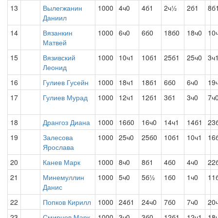
13
Вылегжанин
1000
4ч0
4б1
2ч½
2б1
8б
Даниил
14
Вязанкин
1000
6ч0
6б0
18б0
18ч0
10
Матвей
15
Вязивский
1000
10ч1
10б1
25б1
25ч0
3ч
Леонид
16
Гулиев Гусейн
1000
18ч1
18б1
6б0
6ч0
19
17
Гулиев Мурад
1000
12ч1
12б1
3б1
3ч0
7ч
18
Дрангоз Диана
1000
16б0
16ч0
14ч1
14б1
23
19
Залесова
1000
25ч0
25б0
10б1
10ч1
16
Ярослава
20
Канев Марк
1000
8ч0
8б1
4б0
4ч0
22
21
Минемуллин
1000
5ч0
5б½
1б0
1ч0
11
Данис
22
Попков Кирилл
1000
24б1
24ч0
7б0
7ч0
20
23
Смирнов Марк
1000
3ч0
3б0
12б1
12ч1
18