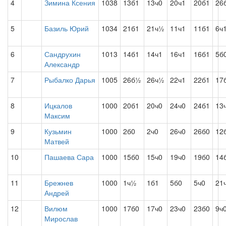
4
Зимина Ксения
1038
13б1
13ч0
20ч1
20б1
26
5
Базиль Юрий
1034
21б1
21ч½
11ч1
11б1
6ч
6
Сандрухин
1013
14б1
14ч1
16ч1
16б1
5б
Александр
7
Рыбалко Дарья
1005
26б½
26ч½
22ч1
22б1
17
8
Ицкалов
1000
20б1
20ч0
24ч0
24б1
13
Максим
9
Кузьмин
1000
2б0
2ч0
26ч0
26б0
12
Матвей
10
Пашаева Сара
1000
15б0
15ч0
19ч0
19б0
14
11
Брежнев
1000
1ч½
1б1
5б0
5ч0
21
Андрей
12
Вилюм
1000
17б0
17ч0
23ч0
23б0
9ч
Мирослав