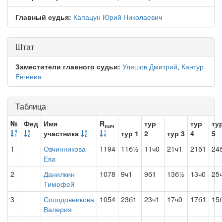
Главный судья:
Капацун Юрий Николаевич
Штат
Заместители главного судьи:
Уляшов Дмитрий
,
Кантур
Евгения
Таблица
№
Фед
Имя
R
тур
тур
ту
нач
участника
тур 1
2
тур 3
4
5
1
Овчинникова
1194
11б½
11ч0
21ч1
21б1
24
Ева
2
Данилкин
1078
9ч1
9б1
13б½
13ч0
25
Тимофей
3
Солодовникова
1054
23б1
23ч1
17ч0
17б1
15
Валерия