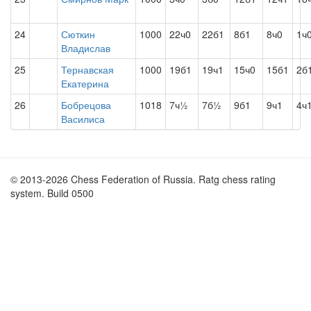
24
Сюткин
1000
22ч0
22б1
8б1
8ч0
1ч
Владислав
25
Тернавская
1000
19б1
19ч1
15ч0
15б1
2б
Екатерина
26
Бобрецова
1018
7ч½
7б½
9б1
9ч1
4ч
Василиса
© 2013-2026 Chess Federation of Russia. Ratg chess rating
system. Build 0500