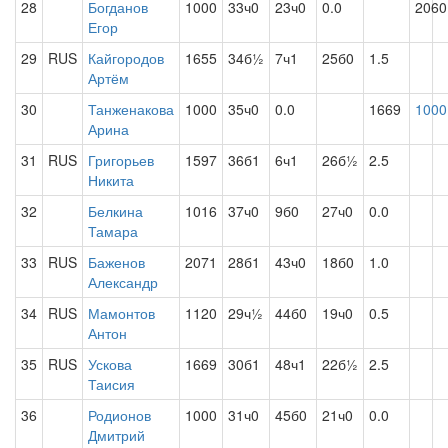
28
Богданов
1000
33ч0
23ч0
0.0
2060
Егор
29
RUS
Кайгородов
1655
34б½
7ч1
25б0
1.5
Артём
30
Танженакова
1000
35ч0
0.0
1669
1000
Арина
31
RUS
Григорьев
1597
36б1
6ч1
26б½
2.5
Никита
32
Белкина
1016
37ч0
9б0
27ч0
0.0
Тамара
33
RUS
Баженов
2071
28б1
43ч0
18б0
1.0
Александр
34
RUS
Мамонтов
1120
29ч½
44б0
19ч0
0.5
Антон
35
RUS
Ускова
1669
30б1
48ч1
22б½
2.5
Таисия
36
Родионов
1000
31ч0
45б0
21ч0
0.0
Дмитрий