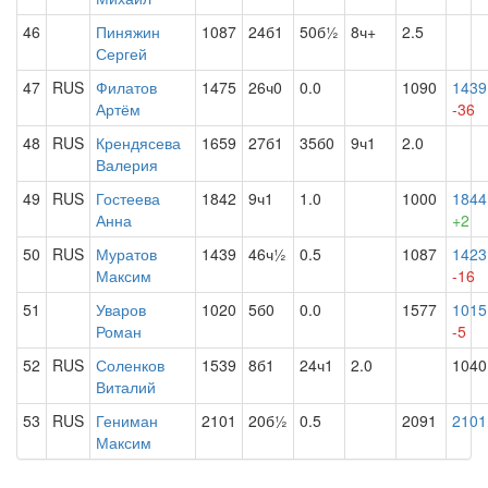
46
Пиняжин
1087
24б1
50б½
8ч+
2.5
Сергей
47
RUS
Филатов
1475
26ч0
0.0
1090
1439
Артём
-36
48
RUS
Крендясева
1659
27б1
35б0
9ч1
2.0
Валерия
49
RUS
Гостеева
1842
9ч1
1.0
1000
1844
Анна
+2
50
RUS
Муратов
1439
46ч½
0.5
1087
1423
Максим
-16
51
Уваров
1020
5б0
0.0
1577
1015
Роман
-5
52
RUS
Соленков
1539
8б1
24ч1
2.0
1040
Виталий
53
RUS
Гениман
2101
20б½
0.5
2091
2101
Максим