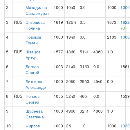
2
Макадилов
1000
10ч0
0.0
1000
1000
Сапармурат
3
RUS
Эптешева
1619
12б½
0.5
1673
1622
Полина
+3
4
Новиков
1000
19ч0
0.0
2183
1000
Роман
5
RUS
Швецов
1577
18б0
51ч1
43б0
1.0
Артур
6
Долгов
1003
21ч0
31б0
0.0
1861
Сергей
7
Литвинов
1000
20б0
29б0
45ч0
0.0
Александр
8
RUS
Нечаев
1055
52ч0
46б-
0.0
1539
Сергей
9
Шуреева
1000
49б0
32ч1
48б0
1.0
Светлана
10
Фирсов
1000
2б1
1.0
1000
1030