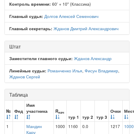
Контроль времени:
60' + 10" (Классика)
Главный судья:
Долгов Алексей Семенович
Главный секретарь:
Жданов Дмитрий Александрович
Штат
Заместители главного судьи:
Жданов Александр
Линейные судьи:
Романченко Илья
,
Фисун Владимир
,
Жданов Сергей
Таблица
Имя
№
Фед
участника
R
Очки
Мес
нач
тур 1
тур 2
тур 3
1
Мандин
1000
11б0
0.0
1217
1000
Кару