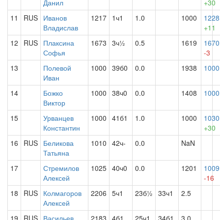
Данил
+30
11
RUS
Иванов
1217
1ч1
1.0
1000
1228
Владислав
+11
12
RUS
Плаксина
1673
3ч½
0.5
1619
1670
Софья
-3
13
Полевой
1000
39б0
0.0
1938
1000
Иван
14
Божко
1000
38ч0
0.0
1408
1000
Виктор
15
Урванцев
1000
41б1
1.0
1000
1030
Константин
+30
16
RUS
Беликова
1010
42ч-
0.0
NaN
Татьяна
17
Стремилов
1025
40ч0
0.0
1201
1009
Алексей
-16
18
RUS
Колмагоров
2206
5ч1
23б½
33ч1
2.5
Алексей
19
RUS
Васильев
2183
4б1
25ч1
34б1
3.0