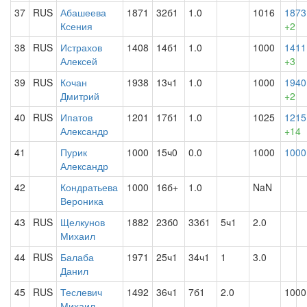
37
RUS
Абашеева
1871
32б1
1.0
1016
1873
Ксения
+2
38
RUS
Истрахов
1408
14б1
1.0
1000
1411
Алексей
+3
39
RUS
Кочан
1938
13ч1
1.0
1000
1940
Дмитрий
+2
40
RUS
Ипатов
1201
17б1
1.0
1025
1215
Александр
+14
41
Пурик
1000
15ч0
0.0
1000
1000
Александр
42
Кондратьева
1000
16б+
1.0
NaN
Вероника
43
RUS
Щелкунов
1882
23б0
33б1
5ч1
2.0
Михаил
44
RUS
Балаба
1971
25ч1
34ч1
1
3.0
Данил
45
RUS
Теслевич
1492
36ч1
7б1
2.0
1000
Михаил