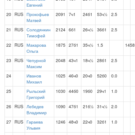
Евгений
20
RUS
Прокофьев
2091
7ч1
24б1
53ч½
2.5
Матвей
21
RUS
Солодянкин
2124
6б1
26ч½
36б1
2.5
Тимофей
22
RUS
Макарова
1875
27б1
35ч½
1.5
1458
Ольга
23
RUS
Чепурной
2048
43ч1
18ч½
28б1
2.5
Максим
24
Иванов
1025
46ч0
20ч0
52б0
0.0
Михаил
25
Рыльский
1030
44б0
19б0
29ч1
1.0
Григорий
26
RUS
Лебедев
1090
47б1
21б½
31ч½
2.0
Владимир
27
RUS
Гараева
1246
48ч0
22ч0
32б1
1.0
Ульвия