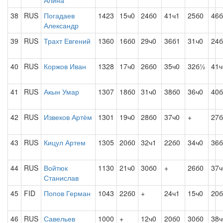
Алина
38
RUS
Погадаев
1423
15ч0
24б0
41ч1
25б0
46б
Александр
39
RUS
Трахт Евгений
1360
16б0
29ч0
36б1
31ч0
24
40
RUS
Коржов Иван
1328
17ч0
26б0
35ч0
32б½
41ч
41
RUS
Акын Умар
1307
18б0
31ч0
38б0
36ч0
40б
42
RUS
Извеков Артём
1301
19ч0
28б0
37ч0
+
27б
43
RUS
Кицул Артем
1305
20б0
32ч1
22б0
34ч0
36
44
RUS
Войтюк
1130
21ч0
30б0
+
26б0
37ч
Станислав
45
FID
Попов Герман
1043
22б0
+
24ч1
15ч0
20б
46
RUS
Савельев
1000
+
12ч0
20б0
30б0
38ч