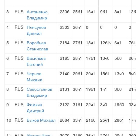
3
RUS
Антоненко
2306
25б1
16ч1
9б1
8ч1
13б
Владимир
4
RUS
Плясунов
2303
26ч1
0
0
0
0
Даниил
5
RUS
Воробьев
2184
27б1
18ч1
12б½
6ч1
7б1
Станислав
6
RUS
Васильев
2165
28ч1
17б1
13ч0
5б0
26ч
Евгений
7
RUS
Чернов
2140
29б1
20ч1
15б1
13ч0
5ч0
Михаил
8
RUS
Севостьянов
2131
30ч1
19б1
1ч1
3б0
21
Владимир
9
RUS
Фомкин
2122
31б1
22ч1
3ч0
19б0
33ч
Дмитрий
10
RUS
Быков Михаил
2084
33ч1
21б0
25ч1
28б1
17ч
11
RUS
Изотов Иван
2070
34б0
36ч1
27б1
20ч1
2б0