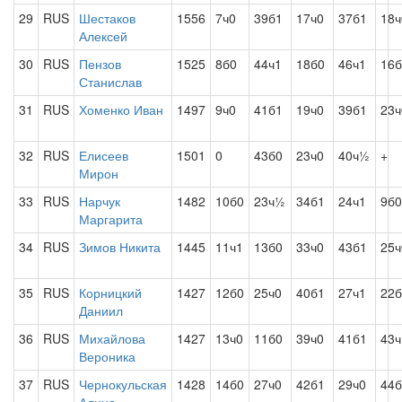
29
RUS
Шестаков
1556
7ч0
39б1
17ч0
37б1
18ч
Алексей
30
RUS
Пензов
1525
8б0
44ч1
18б0
46ч1
16б
Станислав
31
RUS
Хоменко Иван
1497
9ч0
41б1
19ч0
39б1
23ч
32
RUS
Елисеев
1501
0
43б0
23ч0
40ч½
+
Мирон
33
RUS
Нарчук
1482
10б0
23ч½
34б1
24ч1
9б0
Маргарита
34
RUS
Зимов Никита
1445
11ч1
13б0
33ч0
43б1
25ч
35
RUS
Корницкий
1427
12б0
25ч0
40б1
27ч1
22б
Даниил
36
RUS
Михайлова
1427
13ч0
11б0
39ч0
41б1
43
Вероника
37
RUS
Чернокульская
1428
14б0
27ч0
42б1
29ч0
44б