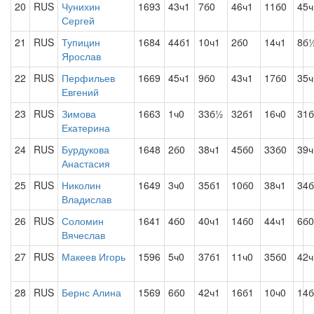
20
RUS
Чунихин
1693
43ч1
7б0
46ч1
11б0
45ч
Сергей
21
RUS
Тупицин
1684
44б1
10ч1
2б0
14ч1
8б
Ярослав
22
RUS
Перфильев
1669
45ч1
9б0
43ч1
17б0
35ч
Евгений
23
RUS
Зимова
1663
1ч0
33б½
32б1
16ч0
31б
Екатерина
24
RUS
Бурдукова
1648
2б0
38ч1
45б0
33б0
39
Анастасия
25
RUS
Николин
1649
3ч0
35б1
10б0
38ч1
34б
Владислав
26
RUS
Соломин
1641
4б0
40ч1
14б0
44ч1
6б0
Вячеслав
27
RUS
Макеев Игорь
1596
5ч0
37б1
11ч0
35б0
42ч
28
RUS
Бернс Алина
1569
6б0
42ч1
16б1
10ч0
14б