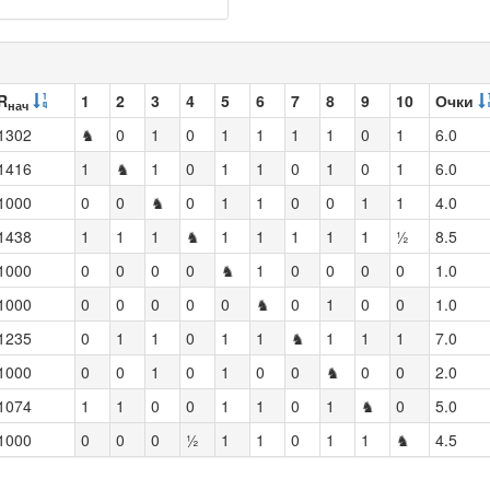
R
1
2
3
4
5
6
7
8
9
10
Очки
нач
1302
♞
0
1
0
1
1
1
1
0
1
6.0
1416
1
♞
1
0
1
1
0
1
0
1
6.0
1000
0
0
♞
0
1
1
0
0
1
1
4.0
1438
1
1
1
♞
1
1
1
1
1
½
8.5
1000
0
0
0
0
♞
1
0
0
0
0
1.0
1000
0
0
0
0
0
♞
0
1
0
0
1.0
1235
0
1
1
0
1
1
♞
1
1
1
7.0
1000
0
0
1
0
1
0
0
♞
0
0
2.0
1074
1
1
0
0
1
1
0
1
♞
0
5.0
1000
0
0
0
½
1
1
0
1
1
♞
4.5