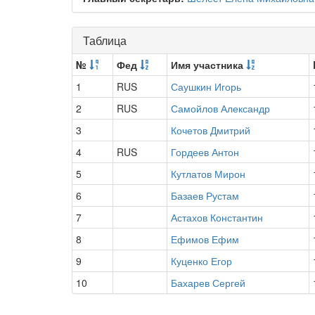
Таблица
№
Фед
Имя участника
1
RUS
Саушкин Игорь
2
RUS
Самойлов Александр
3
Кочетов Дмитрий
4
RUS
Гордеев Антон
5
Кутлатов Мирон
6
Базаев Рустам
7
Астахов Константин
8
Ефимов Ефим
9
Куценко Егор
10
Бахарев Сергей