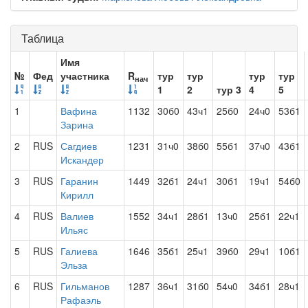
Таблица
Имя
№
Фед
участника
R
тур
тур
тур
тур
нач
1
2
тур 3
4
5
1
Вафина
1132
30б0
43ч1
25б0
24ч0
53б1
Зарина
2
RUS
Сагдиев
1231
31ч0
38б0
55б1
37ч0
43б1
Искандер
3
RUS
Гаранин
1449
32б1
24ч1
30б1
19ч1
54б0
Кирилл
4
RUS
Валиев
1552
34ч1
28б1
13ч0
25б1
22ч1
Ильяс
5
RUS
Галиева
1646
35б1
25ч1
39б0
29ч1
10б1
Эльза
6
RUS
Гильманов
1287
36ч1
31б0
54ч0
34б1
28ч1
Рафаэль