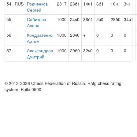
54
RUS
Родченков
2317
23б1
14ч1
6б1
10ч1
3ч1
Сергей
55
Сабитова
1000
24ч0
36б1
2ч0
28б0
34ч1
Алина
56
Кондратенко
1000
28ч0
+
0
0
0
Артем
57
Александров
1000
29б0
32ч0
0
0
0
Дмитрий
© 2013-2026 Chess Federation of Russia. Ratg chess rating
system. Build 0500