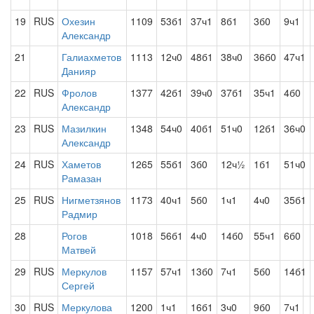
19
RUS
Охезин
1109
53б1
37ч1
8б1
3б0
9ч1
Александр
21
Галиахметов
1113
12ч0
48б1
38ч0
36б0
47ч1
Данияр
22
RUS
Фролов
1377
42б1
39ч0
37б1
35ч1
4б0
Александр
23
RUS
Мазилкин
1348
54ч0
40б1
51ч0
12б1
36ч0
Александр
24
RUS
Хаметов
1265
55б1
3б0
12ч½
1б1
51ч0
Рамазан
25
RUS
Нигметзянов
1173
40ч1
5б0
1ч1
4ч0
35б1
Радмир
28
Рогов
1018
56б1
4ч0
14б0
55ч1
6б0
Матвей
29
RUS
Меркулов
1157
57ч1
13б0
7ч1
5б0
14б1
Сергей
30
RUS
Меркулова
1200
1ч1
16б1
3ч0
9б0
7ч1