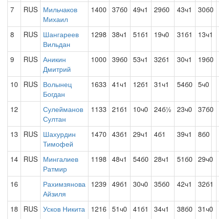
7
RUS
Мильчаков
1400
37б0
49ч1
29б0
43ч1
30б0
Михаил
8
RUS
Шангареев
1298
38ч1
51б1
19ч0
31б1
13ч1
Вильдан
9
RUS
Аникин
1000
39б0
53ч1
32б1
30ч1
19б0
Дмитрий
10
RUS
Волынец
1633
41ч1
12б1
31ч1
54б0
5ч0
Богдан
12
Сулейманов
1133
21б1
10ч0
24б½
23ч0
37б0
Султан
13
RUS
Шахурдин
1470
43б1
29ч1
4б1
39ч1
8б0
Тимофей
14
RUS
Мингалиев
1198
48ч1
54б0
28ч1
51б0
29ч0
Ратмир
16
Рахимзянова
1239
49б1
30ч0
35б0
42ч1
32б1
Айзиля
18
RUS
Усков Никита
1216
51ч0
41б1
34ч1
38б0
31ч0