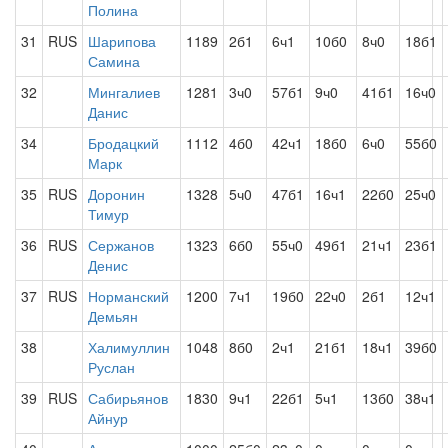
Полина
31
RUS
Шарипова
1189
2б1
6ч1
10б0
8ч0
18б1
Самина
32
Мингалиев
1281
3ч0
57б1
9ч0
41б1
16ч0
Данис
34
Бродацкий
1112
4б0
42ч1
18б0
6ч0
55б0
Марк
35
RUS
Доронин
1328
5ч0
47б1
16ч1
22б0
25ч0
Тимур
36
RUS
Сержанов
1323
6б0
55ч0
49б1
21ч1
23б1
Денис
37
RUS
Норманский
1200
7ч1
19б0
22ч0
2б1
12ч1
Демьян
38
Халимуллин
1048
8б0
2ч1
21б1
18ч1
39б0
Руслан
39
RUS
Сабирьянов
1830
9ч1
22б1
5ч1
13б0
38ч1
Айнур