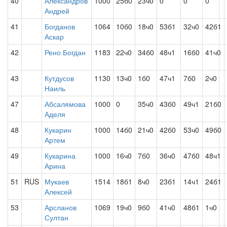
40
Александров
1000
25б0
23ч0
0
0
0
Андрей
41
Богданов
1064
10б0
18ч0
53б1
32ч0
42б1
Аскар
42
Рено Богдан
1183
22ч0
34б0
48ч1
16б0
41ч0
43
Кутдусов
1130
13ч0
1б0
47ч1
7б0
2ч0
Наиль
47
Абсалямова
1000
0
35ч0
43б0
49ч1
21б0
Аделя
48
Кукарин
1000
14б0
21ч0
42б0
53ч0
49б0
Артем
49
Кукарина
1000
16ч0
7б0
36ч0
47б0
48ч1
Арина
51
RUS
Мукаев
1514
18б1
8ч0
23б1
14ч1
24б1
Алексей
53
Арсланов
1069
19ч0
9б0
41ч0
48б1
1ч0
Султан