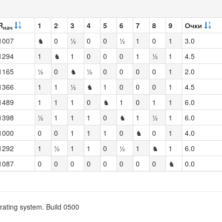
R
1
2
3
4
5
6
7
8
9
Очки
нач
1007
♞
0
½
0
0
½
1
0
1
3.0
1294
1
♞
1
0
0
0
1
½
1
4.5
1165
½
0
♞
½
0
0
0
0
1
2.0
1366
1
1
½
♞
1
0
0
0
1
4.5
1489
1
1
1
0
♞
1
0
1
1
6.0
1398
½
1
1
1
0
♞
1
½
1
6.0
1000
0
0
1
1
1
0
♞
0
1
4.0
1292
1
½
1
1
0
½
1
♞
1
6.0
1087
0
0
0
0
0
0
0
0
♞
0.0
rating system. Build 0500