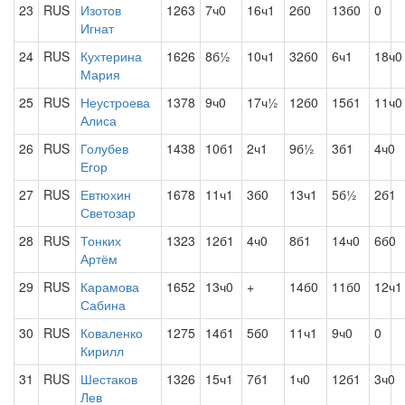
23
RUS
Изотов
1263
7ч0
16ч1
2б0
13б0
0
Игнат
24
RUS
Кухтерина
1626
8б½
10ч1
32б0
6ч1
18ч0
Мария
25
RUS
Неустроева
1378
9ч0
17ч½
12б0
15б1
11ч0
Алиса
26
RUS
Голубев
1438
10б1
2ч1
9б½
3б1
4ч0
Егор
27
RUS
Евтюхин
1678
11ч1
3б0
13ч1
5б½
2б1
Светозар
28
RUS
Тонких
1323
12б1
4ч0
8б1
14ч0
6б0
Артём
29
RUS
Карамова
1652
13ч0
+
14б0
11б0
12ч1
Сабина
30
RUS
Коваленко
1275
14б1
5б0
11ч1
9ч0
0
Кирилл
31
RUS
Шестаков
1326
15ч1
7б1
1ч0
12б1
3ч0
Лев