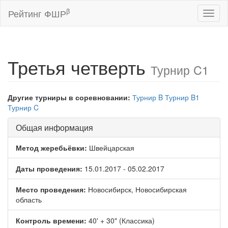
β
Рейтинг ФШР
Toggl
naviga
Третья четверть
Турнир C1
Другие турниры в соревновании:
Турнир B
Турнир B1
Турнир C
Общая информация
Метод жеребьёвки:
Швейцарская
Даты проведения:
15.01.2017 - 05.02.2017
Место проведения:
Новосибирск, Новосибирская
область
Контроль времени:
40' + 30" (Классика)