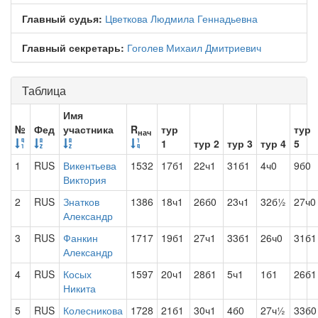
Главный судья:
Цветкова Людмила Геннадьевна
Главный секретарь:
Гоголев Михаил Дмитриевич
Таблица
Имя
№
Фед
участника
R
тур
тур
нач
1
тур 2
тур 3
тур 4
5
1
RUS
Викентьева
1532
17б1
22ч1
31б1
4ч0
9б0
Виктория
2
RUS
Знатков
1386
18ч1
26б0
23ч1
32б½
27ч0
Александр
3
RUS
Фанкин
1717
19б1
27ч1
33б1
26ч0
31б1
Александр
4
RUS
Косых
1597
20ч1
28б1
5ч1
1б1
26б1
Никита
5
RUS
Колесникова
1728
21б1
30ч1
4б0
27ч½
33б0