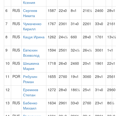
Ксения
6
RUS
Сергеев
1587
22ч0
8ч1
21б½
24б0
28ч1
Никита
7
RUS
Чумаченко
1767
23б1
31ч0
22б1
33ч0
21б1
Кирилл
8
RUS
Кацук Ирина
1262
24ч½
6б0
28ч0
17б1
13ч
9
RUS
Евтюхин
1594
25б1
32ч½
26ч½
30б1
1ч1
Всеволод
10
RUS
Шишкина
1718
26ч0
24б0
20ч1
19б1
22ч1
Мария
11
POR
Рябухин
1655
27б0
19ч1
30б0
29ч1
25б1
Роман
12
Еремеев
1272
28ч0
18б½
25ч1
31ч0
29б0
Степан
13
RUS
Бабенко
1634
29б1
33ч0
27б0
23ч1
8б½
Михаил