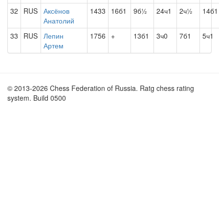
32
RUS
Аксёнов
1433
16б1
9б½
24ч1
2ч½
14б1
Анатолий
33
RUS
Лепин
1756
+
13б1
3ч0
7б1
5ч1
Артем
© 2013-2026 Chess Federation of Russia. Ratg chess rating
system. Build 0500