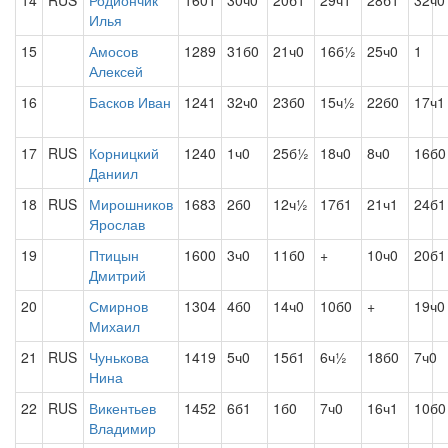
14
RUS
Родиончик
1601
30ч0
20б1
29ч1
28б1
32ч0
Илья
15
Амосов
1289
31б0
21ч0
16б½
25ч0
1
Алексей
16
Басков Иван
1241
32ч0
23б0
15ч½
22б0
17ч1
17
RUS
Корницкий
1240
1ч0
25б½
18ч0
8ч0
16б0
Даниил
18
RUS
Мирошников
1683
2б0
12ч½
17б1
21ч1
24б1
Ярослав
19
Птицын
1600
3ч0
11б0
+
10ч0
20б1
Дмитрий
20
Смирнов
1304
4б0
14ч0
10б0
+
19ч0
Михаил
21
RUS
Чунькова
1419
5ч0
15б1
6ч½
18б0
7ч0
Нина
22
RUS
Викентьев
1452
6б1
1б0
7ч0
16ч1
10б0
Владимир