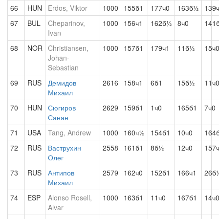
66
HUN
Erdos, Viktor
1000
155б1
177ч0
163б½
139
67
BUL
Cheparinov,
1000
156ч1
162б½
8ч0
141
Ivan
68
NOR
Christiansen,
1000
157б1
179ч1
11б½
15ч
Johan-
Sebastian
69
RUS
Демидов
2616
158ч1
6б1
15б½
11ч
Михаил
70
HUN
Сюгиров
2629
159б1
1ч0
165б1
7ч0
Санан
71
USA
Tang, Andrew
1000
160ч½
154б1
10ч0
164
72
RUS
Ваструхин
2558
161б1
8б½
12ч0
157
Олег
73
RUS
Антипов
2579
162ч0
152б1
166ч1
26б
Михаил
74
ESP
Alonso Rosell,
1000
163б1
11ч0
167б1
14ч
Alvar