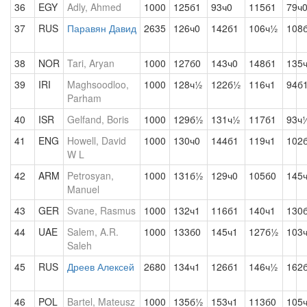
36
EGY
Adly, Ahmed
1000
125б1
93ч0
115б1
79ч
37
RUS
Паравян Давид
2635
126ч0
142б1
106ч½
108
38
NOR
Tari, Aryan
1000
127б0
143ч0
148б1
135
39
IRI
Maghsoodloo,
1000
128ч½
122б½
116ч1
94б
Parham
40
ISR
Gelfand, Boris
1000
129б½
131ч½
117б1
93ч
41
ENG
Howell, David
1000
130ч0
144б1
119ч1
102
W L
42
ARM
Petrosyan,
1000
131б½
129ч0
105б0
145
Manuel
43
GER
Svane, Rasmus
1000
132ч1
116б1
140ч1
130
44
UAE
Salem, A.R.
1000
133б0
145ч1
127б½
103
Saleh
45
RUS
Дреев Алексей
2680
134ч1
126б1
146ч½
162
46
POL
Bartel, Mateusz
1000
135б½
153ч1
113б0
105