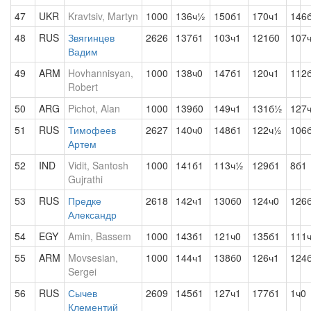
47
UKR
Kravtsiv, Martyn
1000
136ч½
150б1
170ч1
146
48
RUS
Звягинцев
2626
137б1
103ч1
121б0
107
Вадим
49
ARM
Hovhannisyan,
1000
138ч0
147б1
120ч1
112
Robert
50
ARG
Pichot, Alan
1000
139б0
149ч1
131б½
127
51
RUS
Тимофеев
2627
140ч0
148б1
122ч½
106
Артем
52
IND
Vidit, Santosh
1000
141б1
113ч½
129б1
8б1
Gujrathi
53
RUS
Предке
2618
142ч1
130б0
124ч0
126
Александр
54
EGY
Amin, Bassem
1000
143б1
121ч0
135б1
111
55
ARM
Movsesian,
1000
144ч1
138б0
126ч1
124
Sergei
56
RUS
Сычев
2609
145б1
127ч1
177б1
1ч0
Клементий