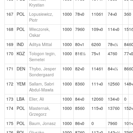
Krystian
167
POL
Lopusiewicz,
1000
78ч0
110б1
74ч0
3б0
Piotr
168
POL
Wieczorek,
1000
79б0
109ч0
114ч0
151
Oskar
169
IND
Aditya Mittal
1000
80ч1
62б0
78ч½
84б
170
KGZ
Tologon tegin,
1000
81б½
75ч1
47б0
77ч
Semetei
171
DEN
Thybo, Jesper
1000
82ч0
114б1
84ч½
86б
Sondergaard
172
YEM
Sallam, Sabri
1000
83б0
111ч0
125б0
148
Abdul-Mawla
173
LBA
Elier, Ali
1000
84ч0
120б0
134ч0
0
174
POL
Masternak,
1000
85б0
115ч0
137б0
152
Grzegorz
175
POL
Baum, Jonasz
1000
86ч0
0
79б0
101
176
POL
Gluszko,
1000
87б0
117ч0
142ч½
23б