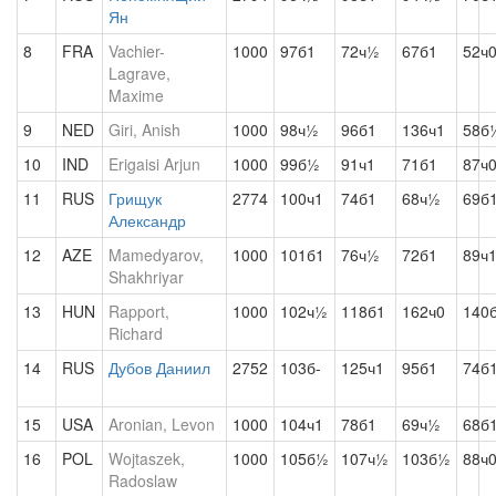
Ян
8
FRA
Vachier-
1000
97б1
72ч½
67б1
52ч
Lagrave,
Maxime
9
NED
Giri, Anish
1000
98ч½
96б1
136ч1
58б
10
IND
Erigaisi Arjun
1000
99б½
91ч1
71б1
87ч
11
RUS
Грищук
2774
100ч1
74б1
68ч½
69б
Александр
12
AZE
Mamedyarov,
1000
101б1
76ч½
72б1
89ч
Shakhriyar
13
HUN
Rapport,
1000
102ч½
118б1
162ч0
140
Richard
14
RUS
Дубов Даниил
2752
103б-
125ч1
95б1
74б
15
USA
Aronian, Levon
1000
104ч1
78б1
69ч½
68б
16
POL
Wojtaszek,
1000
105б½
107ч½
103б½
88ч
Radoslaw