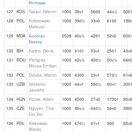
Володар
127
KOS
Saraci, Nderim
1000
38ч1
56б0
44ч½
50б
128
POL
Kolosowski,
1000
39б½
33ч0
61б0
159
Mateusz
129
MDA
Бологан
2538
40ч½
42б1
52ч0
60б
Виктор
130
BIH
Kadric, Denis
1000
41б1
53ч1
25б1
43ч
131
ROU
Parligras,
1000
42ч½
40б½
50ч½
64б
Mircea-Emilian
132
POL
Dziuba, Marcin
1000
43б0
23ч1
57б½
61ч
133
UZB
Sindarov,
1000
44ч1
58б½
60ч1
30б
Javokhir
134
HUN
Kozak, Adam
1000
45б0
27ч0
173б1
95ч
135
CZE
Nguyen, Thai
1000
46ч½
64б½
54ч0
38б
Dai Van
136
POL
Klekowski,
1000
47б½
61ч1
9б0
65ч
Maciej