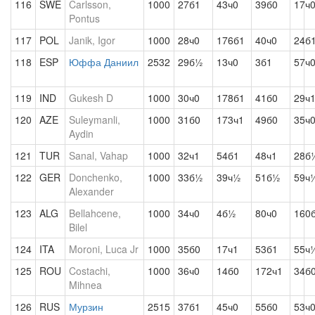
116
SWE
Carlsson,
1000
27б1
43ч0
39б0
17ч
Pontus
117
POL
Janik, Igor
1000
28ч0
176б1
40ч0
24б
118
ESP
Юффа Даниил
2532
29б½
13ч0
3б1
57ч
119
IND
Gukesh D
1000
30ч0
178б1
41б0
29ч
120
AZE
Suleymanli,
1000
31б0
173ч1
49б0
35ч
Aydin
121
TUR
Sanal, Vahap
1000
32ч1
54б1
48ч1
28б
122
GER
Donchenko,
1000
33б½
39ч½
51б½
59ч
Alexander
123
ALG
Bellahcene,
1000
34ч0
4б½
80ч0
160
Bilel
124
ITA
Moroni, Luca Jr
1000
35б0
17ч1
53б1
55ч
125
ROU
Costachi,
1000
36ч0
14б0
172ч1
34б
Mihnea
126
RUS
Мурзин
2515
37б1
45ч0
55б0
53ч