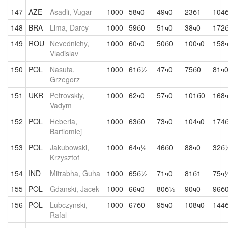
147
AZE
Asadli, Vugar
1000
58ч0
49ч0
23б1
104
148
BRA
Lima, Darcy
1000
59б0
51ч0
38ч0
172
149
ROU
Nevednichy,
1000
60ч0
50б0
100ч0
158
Vladislav
150
POL
Nasuta,
1000
61б½
47ч0
75б0
81ч
Grzegorz
151
UKR
Petrovskiy,
1000
62ч0
57ч0
101б0
168
Vadym
152
POL
Heberla,
1000
63б0
73ч0
104ч0
174
Bartlomiej
153
POL
Jakubowski,
1000
64ч½
46б0
88ч0
32б
Krzysztof
154
IND
Mitrabha, Guha
1000
65б½
71ч0
81б1
75ч
155
POL
Gdanski, Jacek
1000
66ч0
80б½
90ч0
96б
156
POL
Lubczynski,
1000
67б0
95ч0
108ч0
144
Rafal