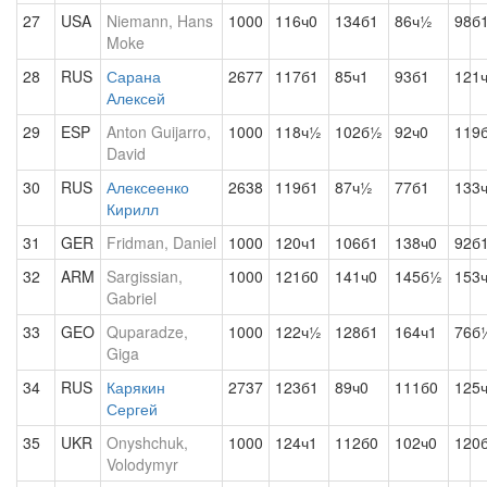
27
USA
Niemann, Hans
1000
116ч0
134б1
86ч½
98б
Moke
28
RUS
Сарана
2677
117б1
85ч1
93б1
121
Алексей
29
ESP
Anton Guijarro,
1000
118ч½
102б½
92ч0
119
David
30
RUS
Алексеенко
2638
119б1
87ч½
77б1
133
Кирилл
31
GER
Fridman, Daniel
1000
120ч1
106б1
138ч0
92б
32
ARM
Sargissian,
1000
121б0
141ч0
145б½
153
Gabriel
33
GEO
Quparadze,
1000
122ч½
128б1
164ч1
76б
Giga
34
RUS
Карякин
2737
123б1
89ч0
111б0
125
Сергей
35
UKR
Onyshchuk,
1000
124ч1
112б0
102ч0
120
Volodymyr