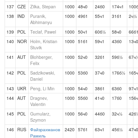
137
CZE
Zilka, Stepan
1000
48ч0
24б0
174ч1
100
138
IND
Puranik,
1000
49б1
55ч1
31б1
2ч½
Abhimanyu
139
POL
Teclaf, Pawel
1000
50ч1
60б½
58ч0
66б
140
NOR
Holm, Kristian
1000
51б1
59ч1
43б0
13ч
Stuvik
141
AUT
Blohberger,
1000
52ч0
32б1
59б½
67ч
Felix
142
POL
Sadzikowski,
1000
53б0
37ч0
176б½
165
Daniel
143
UKR
Peng, Li Min
1000
54ч0
38б1
63б0
97ч
144
AUT
Dragnev,
1000
55б0
41ч0
17б0
156
Valentin
145
POL
Gumularz,
1000
56ч0
44б0
32ч½
42б
Szymon
146
RUS
Файзрахманов
2420
57б1
63ч1
45б½
47ч
Рамиль