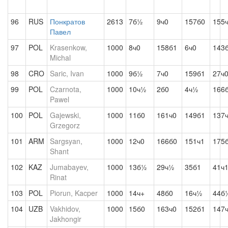
96
RUS
Понкратов
2613
7б½
9ч0
157б0
155
Павел
97
POL
Krasenkow,
1000
8ч0
158б1
6ч0
143
Michal
98
CRO
Saric, Ivan
1000
9б½
7ч0
159б1
27ч
99
POL
Czarnota,
1000
10ч½
2б0
4ч½
166
Pawel
100
POL
Gajewski,
1000
11б0
161ч0
149б1
137
Grzegorz
101
ARM
Sargsyan,
1000
12ч0
166б0
151ч1
175
Shant
102
KAZ
Jumabayev,
1000
13б½
29ч½
35б1
41ч
Rinat
103
POL
Piorun, Kacper
1000
14ч+
48б0
16ч½
44б
104
UZB
Vakhidov,
1000
15б0
163ч0
152б1
147
Jakhongir