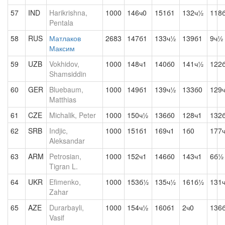
57
IND
Harikrishna,
1000
146ч0
151б1
132ч½
118
Pentala
58
RUS
Матлаков
2683
147б1
133ч½
139б1
9ч½
Максим
59
UZB
Vokhidov,
1000
148ч1
140б0
141ч½
122
Shamsiddin
60
GER
Bluebaum,
1000
149б1
139ч½
133б0
129
Matthias
61
CZE
Michalik, Peter
1000
150ч½
136б0
128ч1
132
62
SRB
Indjic,
1000
151б1
169ч1
1б0
177
Aleksandar
63
ARM
Petrosian,
1000
152ч1
146б0
143ч1
6б½
Tigran L.
64
UKR
Efimenko,
1000
153б½
135ч½
161б½
131
Zahar
65
AZE
Durarbayli,
1000
154ч½
160б1
2ч0
136
Vasif