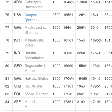
75
ARM
Gabuzyan,
1000
164ч½
170б0
150ч1
154
Hovhannes
76
USA
Опарин
2590
165б1
12б½
18ч1
33ч
Григорий
77
GRE
Mastrovasilis,
1000
166ч1
20б½
30ч0
170
Dimitrios
78
ISR
Mikhalevski,
1000
167б1
15ч0
169б½
161
Victor
79
IND
Harsha
1000
168ч1
22б0
175ч1
36б
Bharathakoti
80
GEO
Gagunashvili,
1000
169б0
155ч½
123б1
163
Merab
81
GRE
Halkias, Stelios
1000
170ч½
164б0
154ч0
150
82
SRB
Ivic, Velimir
1000
171б1
19ч0
179б1
25ч
83
POL
Socko, Bartosz
1000
172ч1
26б1
19б1
21ч
84
AZE
Muradli,
1000
173б1
21ч0
171б½
169
Mahammad