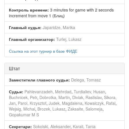
Контроль времени:
3 minutes for game with 2 seconds
increment from move 1 (Блиц)
Главный судья:
Japaridze, Marika
Главный организатор:
Turlej, Lukasz
Ссылка на этот турнир в базе ФИДЕ
Штат
Заместители главного судьи:
Delega, Tomasz
Судьи:
Pahlevanzadeh, Mehrdad
,
Turdialiev, Husan
,
Buchnicek, Petr
,
Dobrotka, Martin
,
Diviak, Rastislav
,
Sikora,
Jan
,
Parol, Krzysztof
,
Judek, Magdalena
,
Kowalczyk, Rafal
,
Wejsig, Michal
,
Brozek, Lukasz
,
Zaksaite, Salomeja
,
Gopakumar M S
Секретари:
Sokolski, Aleksander
,
Karali, Tania