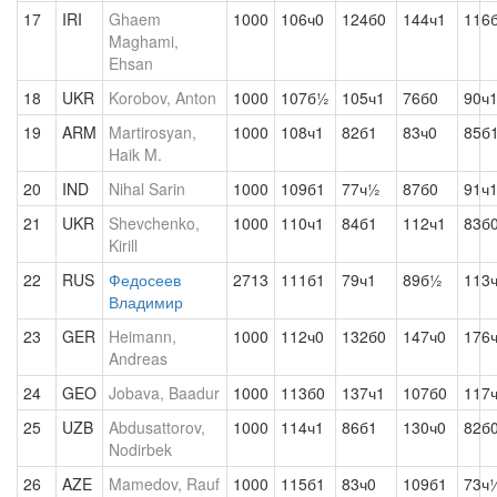
17
IRI
Ghaem
1000
106ч0
124б0
144ч1
116
Maghami,
Ehsan
18
UKR
Korobov, Anton
1000
107б½
105ч1
76б0
90ч
19
ARM
Martirosyan,
1000
108ч1
82б1
83ч0
85б
Haik M.
20
IND
Nihal Sarin
1000
109б1
77ч½
87б0
91ч
21
UKR
Shevchenko,
1000
110ч1
84б1
112ч1
83б
Kirill
22
RUS
Федосеев
2713
111б1
79ч1
89б½
113
Владимир
23
GER
Heimann,
1000
112ч0
132б0
147ч0
176
Andreas
24
GEO
Jobava, Baadur
1000
113б0
137ч1
107б0
117
25
UZB
Abdusattorov,
1000
114ч1
86б1
130ч0
82б
Nodirbek
26
AZE
Mamedov, Rauf
1000
115б1
83ч0
109б1
73ч