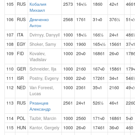
105
RUS
Кобалия
2573
16ч½
18б0
42ч1
46б
Михаил
106
RUS
Демченко
2568
17б1
31ч0
37б½
51ч
Антон
107
ITA
Dvirnyy, Danyyil
1000
18ч½
16б½
24ч1
48б
108
EGY
Shoker, Samy
1000
19б0
165ч½
156б1
37ч
109
FID
Kovalev,
1000
20ч0
168б1
26ч0
178
Vladislav
110
GER
Schneider, Ilja
1000
21б0
167ч0
158б1
179
111
ISR
Postny, Evgeny
1000
22ч0
172б1
34ч1
54б
112
NED
Van Foreest,
1000
23б1
35ч1
21б0
49ч
Lucas
113
RUS
Рязанцев
2561
24ч1
52б½
46ч1
22б
Александр
114
POL
Tazbir, Marcin
1000
25б0
171ч0
168б1
5ч0
115
HUN
Kantor, Gergely
1000
26ч0
174б1
36ч0
4б0