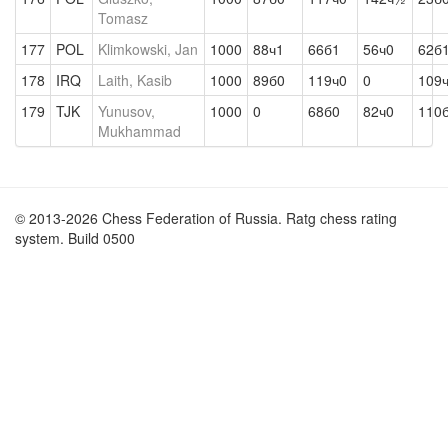
Tomasz
177
POL
Klimkowski, Jan
1000
88ч1
66б1
56ч0
62б
178
IRQ
Laith, Kasib
1000
89б0
119ч0
0
109
179
TJK
Yunusov,
1000
0
68б0
82ч0
110
Mukhammad
© 2013-2026 Chess Federation of Russia. Ratg chess rating
system. Build 0500