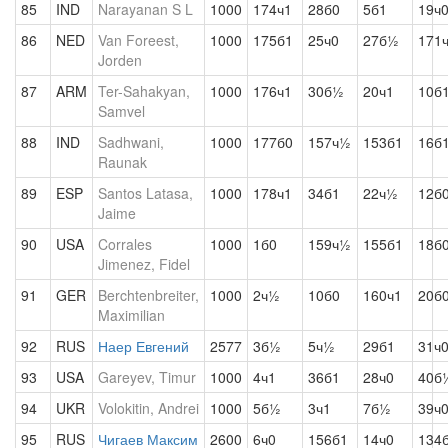
85
IND
Narayanan S L
1000
174ч1
28б0
5б1
19ч
86
NED
Van Foreest,
1000
175б1
25ч0
27б½
171
Jorden
87
ARM
Ter-Sahakyan,
1000
176ч1
30б½
20ч1
10б
Samvel
88
IND
Sadhwani,
1000
177б0
157ч½
153б1
16б
Raunak
89
ESP
Santos Latasa,
1000
178ч1
34б1
22ч½
12б
Jaime
90
USA
Corrales
1000
1б0
159ч½
155б1
18б
Jimenez, Fidel
91
GER
Berchtenbreiter,
1000
2ч½
10б0
160ч1
20б
Maximilian
92
RUS
Наер Евгений
2577
3б½
5ч½
29б1
31ч
93
USA
Gareyev, Timur
1000
4ч1
36б1
28ч0
40б
94
UKR
Volokitin, Andrei
1000
5б½
3ч1
7б½
39ч
95
RUS
Чигаев Максим
2600
6ч0
156б1
14ч0
134