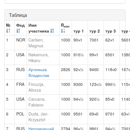
Таблица
№
Фед
Имя
R
нач
участника
тур 1
тур 2
тур 3
тур 
1
NOR
Carlsen,
1000
90ч1
70б1
62ч1
56б
Magnus
2
USA
Nakamura,
1000
91б½
99ч1
65б1
138
Hikaru
3
RUS
Артемьев
2826
92ч½
94б0
118ч0
167
Владислав
4
FRA
Firouzja,
1000
93б0
123ч½
99б½
115
Alireza
5
USA
Caruana,
1000
94ч½
92б½
85ч0
114
Fabiano
6
POL
Duda, Jan-
1000
95б1
69ч0
97б1
63ч
Krzysztof
7
RUS
Непомнящий
2794
96ч½
98б1
94ч½
70б