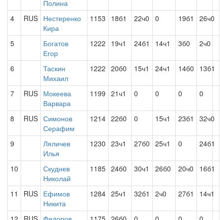
Полина
4
RUS
Нестеренко
1153
18б1
22ч0
0
19б1
26ч0
Кира
5
Богатов
1222
19ч1
24б1
14ч1
3б0
2ч0
Егор
6
Таскин
1222
20б0
15ч1
24ч1
14б0
13б1
Михаил
7
RUS
Мокеева
1199
21ч1
0
0
0
0
Варвара
8
RUS
Симонов
1214
22б0
0
15ч1
23б1
32ч0
Серафим
9
Ляличев
1230
23ч1
27б0
25ч1
0
24б1
Илья
10
Скуднев
1185
24б0
30ч1
26б0
20ч0
16б1
Николай
11
RUS
Ефимов
1284
25ч1
32б1
2ч0
27б1
14ч1
Никита
12
RUS
Федоров
1175
26б0
0
0
0
0