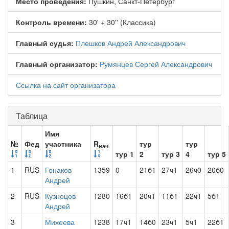
Место проведения:
Пушкин, Санкт-Петербург
Контроль времени:
30' + 30'' (Классика)
Главный судья:
Плешков Андрей Александрович
Главный организатор:
Румянцев Сергей Александрович
Ссылка на сайт организатора
Таблица
Имя
№
Фед
участника
R
тур
тур
нач
тур 1
2
тур 3
4
тур 5
1
RUS
Гонаков
1359
0
21б1
27ч1
26ч0
20б0
Андрей
2
RUS
Кузнецов
1280
16б1
20ч1
11б1
22ч1
5б1
Андрей
3
Михеева
1238
17ч1
14б0
23ч1
5ч1
22б1