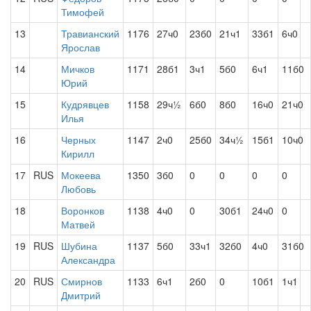
Тимофей
13
Травианский
1176
27ч0
23б0
21ч1
33б1
6ч0
Ярослав
14
Мичков
1171
28б1
3ч1
5б0
6ч1
11б0
Юрий
15
Кудрявцев
1158
29ч½
6б0
8б0
16ч0
21ч0
Илья
16
Черных
1147
2ч0
25б0
34ч½
15б1
10ч0
Кирилл
17
RUS
Мокеева
1350
3б0
0
0
0
0
Любовь
18
Воронков
1138
4ч0
0
30б1
24ч0
0
Матвей
19
RUS
Шубина
1137
5б0
33ч1
32б0
4ч0
31б0
Александра
20
RUS
Смирнов
1133
6ч1
2б0
0
10б1
1ч1
Дмитрий