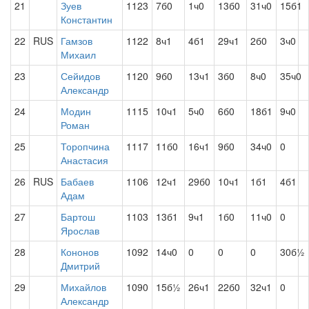
21
Зуев
1123
7б0
1ч0
13б0
31ч0
15б1
Константин
22
RUS
Гамзов
1122
8ч1
4б1
29ч1
2б0
3ч0
Михаил
23
Сейидов
1120
9б0
13ч1
3б0
8ч0
35ч0
Александр
24
Модин
1115
10ч1
5ч0
6б0
18б1
9ч0
Роман
25
Торопчина
1117
11б0
16ч1
9б0
34ч0
0
Анастасия
26
RUS
Бабаев
1106
12ч1
29б0
10ч1
1б1
4б1
Адам
27
Бартош
1103
13б1
9ч1
1б0
11ч0
0
Ярослав
28
Кононов
1092
14ч0
0
0
0
30б½
Дмитрий
29
Михайлов
1090
15б½
26ч1
22б0
32ч1
0
Александр