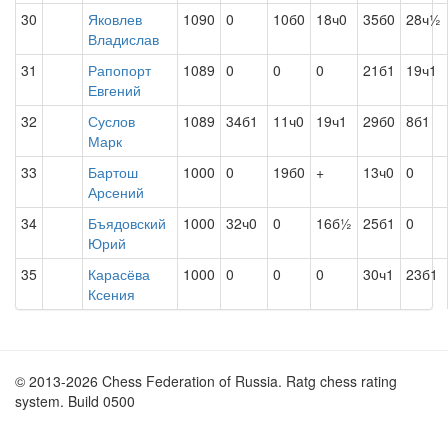
30
Яковлев
1090
0
10б0
18ч0
35б0
28ч½
Владислав
31
Рапопорт
1089
0
0
0
21б1
19ч1
Евгений
32
Суслов
1089
34б1
11ч0
19ч1
29б0
8б1
Марк
33
Бартош
1000
0
19б0
+
13ч0
0
Арсений
34
Бъядовский
1000
32ч0
0
16б½
25б1
0
Юрий
35
Карасёва
1000
0
0
0
30ч1
23б1
Ксения
© 2013-2026 Chess Federation of Russia. Ratg chess rating
system. Build 0500