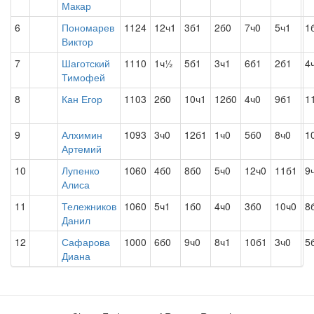
Макар
6
Пономарев
1124
12ч1
3б1
2б0
7ч0
5ч1
1
Виктор
7
Шаготский
1110
1ч½
5б1
3ч1
6б1
2б1
4
Тимофей
8
Кан Егор
1103
2б0
10ч1
12б0
4ч0
9б1
1
9
Алхимин
1093
3ч0
12б1
1ч0
5б0
8ч0
1
Артемий
10
Лупенко
1060
4б0
8б0
5ч0
12ч0
11б1
9
Алиса
11
Тележников
1060
5ч1
1б0
4ч0
3б0
10ч0
8
Данил
12
Сафарова
1000
6б0
9ч0
8ч1
10б1
3ч0
5
Диана