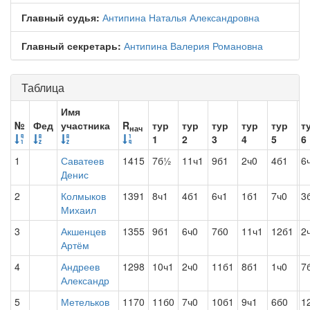
Главный судья:
Антипина Наталья Александровна
Главный секретарь:
Антипина Валерия Романовна
Таблица
Имя
№
Фед
участника
R
тур
тур
тур
тур
тур
т
нач
1
2
3
4
5
6
1
Саватеев
1415
7б½
11ч1
9б1
2ч0
4б1
6
Денис
2
Колмыков
1391
8ч1
4б1
6ч1
1б1
7ч0
3
Михаил
3
Акшенцев
1355
9б1
6ч0
7б0
11ч1
12б1
2
Артём
4
Андреев
1298
10ч1
2ч0
11б1
8б1
1ч0
7
Александр
5
Метельков
1170
11б0
7ч0
10б1
9ч1
6б0
1