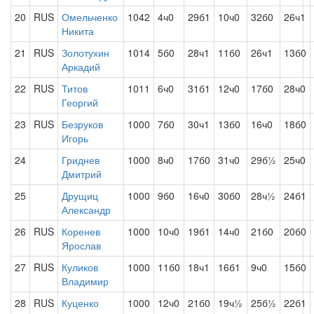
20
RUS
Омельченко
1042
4ч0
29б1
10ч0
32б0
26ч1
Никита
21
RUS
Золотухин
1014
5б0
28ч1
11б0
26ч1
13б0
Аркадий
22
RUS
Титов
1011
6ч0
31б1
12ч0
17б0
28ч0
Георгий
23
RUS
Безруков
1000
7б0
30ч1
13б0
16ч0
18б0
Игорь
24
Гриднев
1000
8ч0
17б0
31ч0
29б½
25ч0
Дмитрий
25
Друщиц
1000
9б0
16ч0
30б0
28ч½
24б1
Александр
26
RUS
Коренев
1000
10ч0
19б1
14ч0
21б0
20б0
Ярослав
27
RUS
Куликов
1000
11б0
18ч1
16б1
9ч0
15б0
Владимир
28
RUS
Куценко
1000
12ч0
21б0
19ч½
25б½
22б1