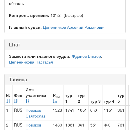
область
Контроль времени:
10'+2'' (Быстрые)
Главный судья:
Цепенников Арсений Романович
Штат
Заместители главного судьи:
Жданов Виктор
,
Цепенникова Настасья
Таблица
Имя
№
Фед
участника
R
тур
тур
тур
нач
1
2
тур 3
тур 4
5
1
RUS
Новиков
1523
17ч1
10б1
6ч0
11б1
3б1
Святослав
2
RUS
Новиков
1460
18б1
9ч1
5б1
4ч0
7б1