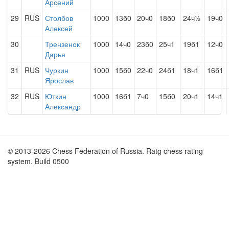
Арсений
29
RUS
Столбов
1000
13б0
20ч0
18б0
24ч½
19ч0
Алексей
30
Трензенок
1000
14ч0
23б0
25ч1
19б1
12ч0
Дарья
31
RUS
Чуркин
1000
15б0
22ч0
24б1
18ч1
16б1
Ярослав
32
RUS
Юткин
1000
16б1
7ч0
15б0
20ч1
14ч1
Александр
© 2013-2026 Chess Federation of Russia. Ratg chess rating
system. Build 0500