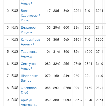
Андрей
12
RUS
Волк-
1117
28б1
3ч0
22б1
5ч0
30б1
Карачевский
Роберт
13
RUS
Елизаров
1105
29ч1
6б0
23ч1
8б0
21ч1
Родион
14
RUS
Коломийцев
1103
30б1
5ч0
26б1
7ч0
32б0
Артемий
15
RUS
Тараненко
1101
31ч1
8б0
32ч1
10б0
27ч1
Алекса
16
RUS
Симчугов
1082
32ч0
25б1
27ч0
23б1
31ч0
Андрей
17
RUS
Шапаренко
1079
1б0
24ч1
9б0
22ч1
11ч0
Виктор
18
RUS
Филиппов
1058
2ч0
27б0
29ч1
31б0
23ч1
Глеб
19
RUS
Хрипун
1052
3б0
26ч0
28б½
30ч0
29б1
Александр