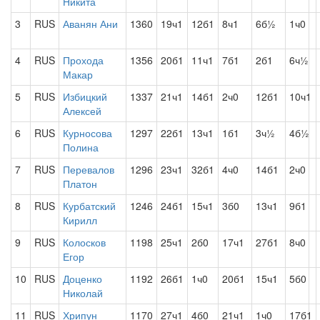
Никита
3
RUS
Аванян Ани
1360
19ч1
12б1
8ч1
6б½
1ч0
4
RUS
Прохода
1356
20б1
11ч1
7б1
2б1
6ч½
Макар
5
RUS
Избицкий
1337
21ч1
14б1
2ч0
12б1
10ч1
Алексей
6
RUS
Курносова
1297
22б1
13ч1
1б1
3ч½
4б½
Полина
7
RUS
Перевалов
1296
23ч1
32б1
4ч0
14б1
2ч0
Платон
8
RUS
Курбатский
1246
24б1
15ч1
3б0
13ч1
9б1
Кирилл
9
RUS
Колосков
1198
25ч1
2б0
17ч1
27б1
8ч0
Егор
10
RUS
Доценко
1192
26б1
1ч0
20б1
15ч1
5б0
Николай
11
RUS
Хрипун
1170
27ч1
4б0
21ч1
1ч0
17б1