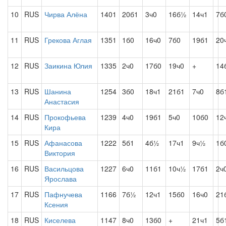
10
RUS
Чирва Алёна
1401
20б1
3ч0
16б½
14ч1
7б
11
RUS
Грекова Аглая
1351
1б0
16ч0
7б0
19б1
20
12
RUS
Заикина Юлия
1335
2ч0
17б0
19ч0
+
14
13
RUS
Шанина
1254
3б0
18ч1
21б1
7ч0
8б
Анастасия
14
RUS
Прокофьева
1239
4ч0
19б1
5ч0
10б0
12
Кира
15
RUS
Афанасова
1222
5б1
4б½
17ч1
9ч½
1б
Виктория
16
RUS
Васильцова
1227
6ч0
11б1
10ч½
17б1
2ч
Ярослава
17
RUS
Пафнучева
1166
7б½
12ч1
15б0
16ч0
21
Ксения
18
RUS
Киселева
1147
8ч0
13б0
+
21ч1
5б