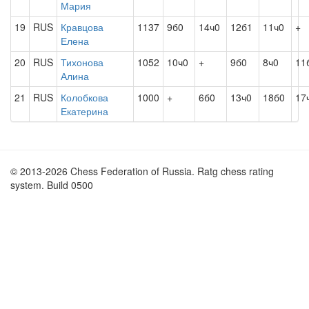
Мария
19
RUS
Кравцова
1137
9б0
14ч0
12б1
11ч0
+
Елена
20
RUS
Тихонова
1052
10ч0
+
9б0
8ч0
11
Алина
21
RUS
Колобкова
1000
+
6б0
13ч0
18б0
17
Екатерина
© 2013-2026 Chess Federation of Russia. Ratg chess rating
system. Build 0500