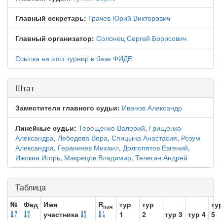
Главный секретарь:
Грачев Юрий Викторович
Главный организатор:
Солонец Сергей Борисович
Ссылка на этот турнир в базе ФИДЕ
Штат
Заместители главного судьи:
Иванов Александр
Линейные судьи:
Терещенко Валерий
,
Грищенко
Александра
,
Лебедева Вера
,
Спицына Анастасия
,
Розум
Александра
,
Гераничев Михаил
,
Долгопятов Евгений
,
Ижокин Игорь
,
Макрецов Владимир
,
Телегин Андрей
Таблица
№
Фед
Имя
R
тур
тур
ту
нач
участника
1
2
тур 3
тур 4
5