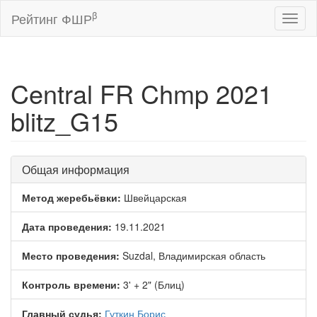
β
Рейтинг ФШР
Toggl
naviga
Central FR Chmp 2021
blitz_G15
Общая информация
Метод жеребьёвки:
Швейцарская
Дата проведения:
19.11.2021
Место проведения:
Suzdal, Владимирская область
Контроль времени:
3' + 2" (Блиц)
Главный судья:
Гуткин Борис