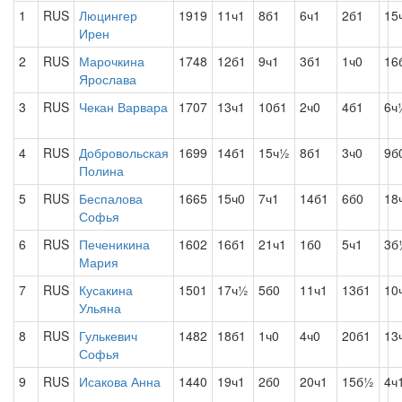
1
RUS
Люцингер
1919
11ч1
8б1
6ч1
2б1
15
Ирен
2
RUS
Марочкина
1748
12б1
9ч1
3б1
1ч0
16
Ярослава
3
RUS
Чекан Варвара
1707
13ч1
10б1
2ч0
4б1
6ч
4
RUS
Добровольская
1699
14б1
15ч½
8б1
3ч0
9б
Полина
5
RUS
Беспалова
1665
15ч0
7ч1
14б1
6б0
18
Софья
6
RUS
Печеникина
1602
16б1
21ч1
1б0
5ч1
3б
Мария
7
RUS
Кусакина
1501
17ч½
5б0
11ч1
13б1
10
Ульяна
8
RUS
Гулькевич
1482
18б1
1ч0
4ч0
20б1
13
Софья
9
RUS
Исакова Анна
1440
19ч1
2б0
20ч1
15б½
4ч