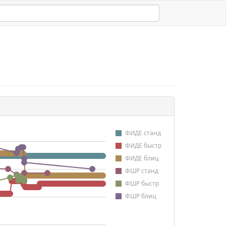
ФИДЕ станд
ФИДЕ быстр
ФИДЕ блиц
ФШР станд
ФШР быстр
ФШР блиц