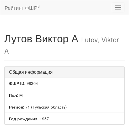
β
Рейтинг ФШР
Toggl
naviga
Лутов Виктор А
Lutov, Viktor
A
Общая информация
ФШР ID
: 98304
Пол
: М
Регион
: 71 (Тульская область)
Год рождения
: 1957