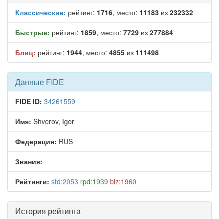
Классические:
рейтинг:
1716
, место:
11183
из
232332
Быстрые:
рейтинг:
1859
, место:
7729
из
277884
Блиц:
рейтинг:
1944
, место:
4855
из
111498
Данные FIDE
FIDE ID:
34261559
Имя:
Shverov, Igor
Федерация:
RUS
Звания:
Рейтинги:
std:2053
rpd:1939
blz:1960
История рейтинга