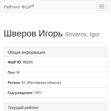
β
Рейтинг ФШР
Toggl
naviga
Шверов Игорь
Shverov, Igor
Общая информация
ФШР ID
: 98280
Пол
: М
Регион
: 61 (Ростовская область)
Год рождения
: 1971
Текущий рейтинг